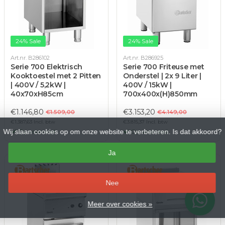
24% Sale
24% Sale
Art.nr. B286102
Art.nr. B286925
Serie 700 Elektrisch
Serie 700 Friteuse met
Kooktoestel met 2 Pitten
Onderstel | 2x 9 Liter |
| 400V / 5,2kW |
400V / 15kW |
40x70xH85cm
700x400x(H)850mm
€1.146,80
€3.153,20
€1.509,00
€4.149,00
€1.387,63 Incl. btw
€3.815,37 Incl. btw
Wij slaan cookies op om onze website te verbeteren. Is dat akkoord?
Op voorraad
Op voorraad
Ja
–
Nee
Meer over cookies »