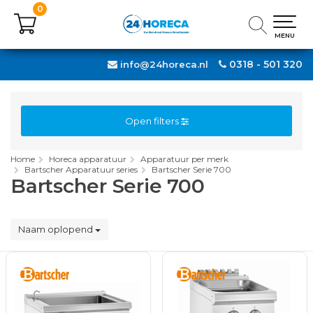
0
0
MENU
MENU
0318 - 501 320
info@24horeca.nl
Open filters
Home
Horeca apparatuur
Apparatuur per merk
Bartscher Apparatuur series
Bartscher Serie 700
Bartscher Serie 700
Naam oplopend