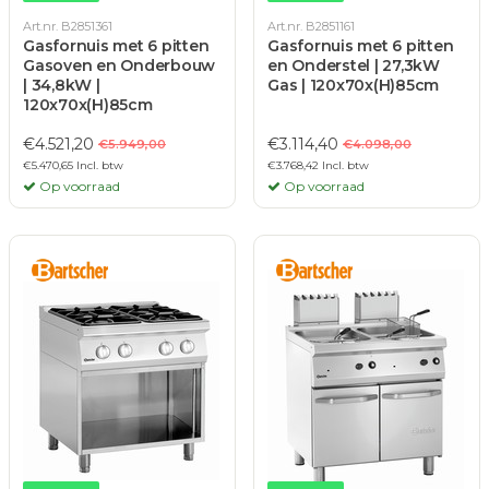
Art.nr. B2851361
Art.nr. B2851161
Gasfornuis met 6 pitten
Gasfornuis met 6 pitten
Gasoven en Onderbouw
en Onderstel | 27,3kW
| 34,8kW |
Gas | 120x70x(H)85cm
120x70x(H)85cm
€4.521,20
€3.114,40
€5.949,00
€4.098,00
€5.470,65 Incl. btw
€3.768,42 Incl. btw
Op voorraad
Op voorraad