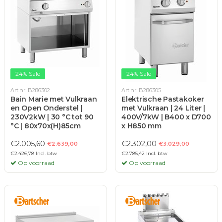
24% Sale
24% Sale
Art.nr. B286302
Art.nr. B286305
Bain Marie met Vulkraan
Elektrische Pastakoker
en Open Onderstel |
met Vulkraan | 24 Liter |
230V2kW | 30 °C tot 90
400V/7kW | B400 x D700
°C | 80x70x(H)85cm
x H850 mm
€2.005,60
€2.302,00
€2.639,00
€3.029,00
€2.426,78 Incl. btw
€2.785,42 Incl. btw
Op voorraad
Op voorraad