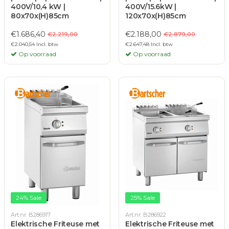
400V/10,4 kW |
400V/15.6kW |
80x70x(H)85cm
120x70x(H)85cm
€1.686,40
€2.188,00
€2.219,00
€2.879,00
€2.040,54 Incl. btw
€2.647,48 Incl. btw
Op voorraad
Op voorraad
24% Sale
25% Sale
Art.nr. B286917
Art.nr. B286922
Elektrische Friteuse met
Elektrische Friteuse met