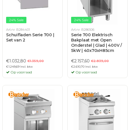
24% Sale
24% Sale
Art.nr. B284401
Art.nr. B286506
Schuifladen Serie 700 |
Serie 700 Elektrisch
Set van 2
Bakplaat met Open
Onderstel | Glad | 400V /
5kW | 40x70xH85cm
€1.032,80
€2.157,60
€1.359,00
€2.839,00
€1.249,69 Incl. btw
€2.610,70 Incl. btw
Op voorraad
Op voorraad