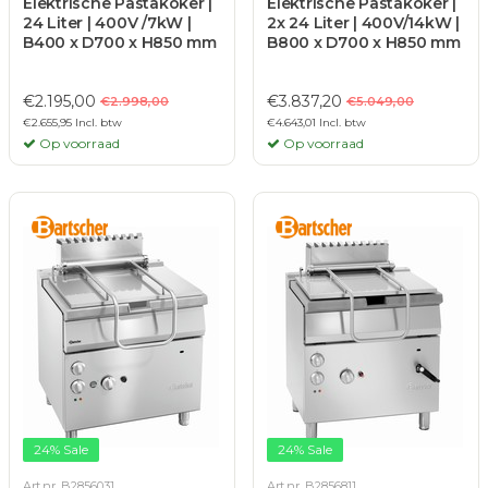
Elektrische Pastakoker |
Elektrische Pastakoker |
24 Liter | 400V /7kW |
2x 24 Liter | 400V/14kW |
B400 x D700 x H850 mm
B800 x D700 x H850 mm
€2.195,00
€3.837,20
€2.998,00
€5.049,00
€2.655,95 Incl. btw
€4.643,01 Incl. btw
Op voorraad
Op voorraad
24% Sale
24% Sale
Art.nr. B2856031
Art.nr. B2856811