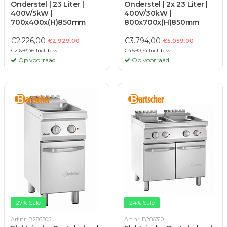
Onderstel | 23 Liter |
Onderstel | 2x 23 Liter |
400V/5kW |
400V/30kW |
700x400x(H)850mm
800x700x(H)850mm
€2.226,00
€3.794,00
€2.929,00
€5.059,00
€2.693,46 Incl. btw
€4.590,74 Incl. btw
Op voorraad
Op voorraad
27% Sale
24% Sale
Art.nr. B286305
Art.nr. B286310