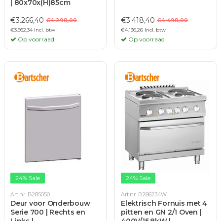
| 80x70x(H)85cm
€3.266,40
€3.418,40
€4.298,00
€4.498,00
€3.952,34 Incl. btw
€4.136,26 Incl. btw
Op voorraad
Op voorraad
24% Sale
24% Sale
Art.nr. B285050
Art.nr. B286234W
Deur voor Onderbouw
Elektrisch Fornuis met 4
Serie 700 | Rechts en
pitten en GN 2/1 Oven |