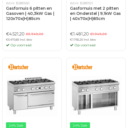
Art.nr. B2851261
Art.nr. B2851121
Gasfornuis 6 pitten en
Gasfornuis met 2 pitten
Gasoven | 40,3kW Gas |
en Onderstel | 9,1kW Gas
120x70x(H)85cm
| 40x70x(H)85cm
€4.521,20
€1.481,20
€5.949,00
€1.949,00
€5.470,65 Incl. btw
€1.792,25 Incl. btw
Op voorraad
Op voorraad
24% Sale
24% Sale