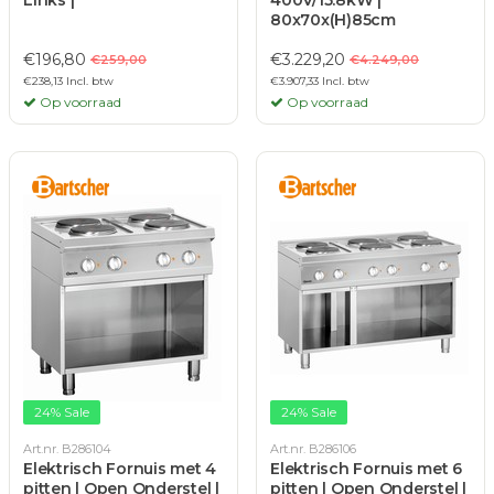
Links |
400V/15.8kW |
80x70x(H)85cm
€196,80
€3.229,20
€259,00
€4.249,00
€238,13 Incl. btw
€3.907,33 Incl. btw
Op voorraad
Op voorraad
24% Sale
24% Sale
Art.nr. B286104
Art.nr. B286106
Elektrisch Fornuis met 4
Elektrisch Fornuis met 6
pitten | Open Onderstel |
pitten | Open Onderstel |