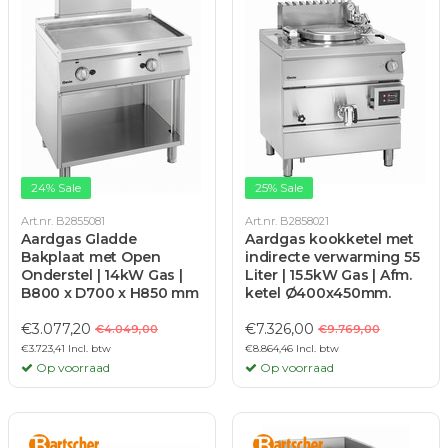
24% Sale
25% Sale
Art.nr. B2855081
Art.nr. B2858021
Aardgas Gladde
Aardgas kookketel met
Bakplaat met Open
indirecte verwarming 55
Onderstel | 14kW Gas |
Liter | 15.5kW Gas | Afm.
B800 x D700 x H850 mm
ketel Ø400x450mm.
€3.077,20
€7.326,00
€4.049,00
€9.769,00
€3.723,41 Incl. btw
€8.864,46 Incl. btw
Op voorraad
Op voorraad