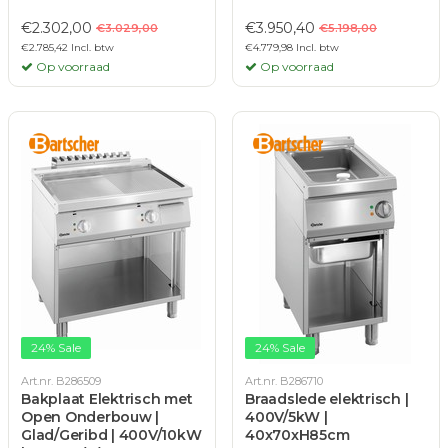
€2.302,00
€3.950,40
€3.029,00
€5.198,00
€2.785,42 Incl. btw
€4.779,98 Incl. btw
Op voorraad
Op voorraad
24% Sale
24% Sale
Art.nr. B286509
Art.nr. B286710
Bakplaat Elektrisch met
Braadslede elektrisch |
Open Onderbouw |
400V/5kW |
Glad/Geribd | 400V/10kW
40x70xH85cm