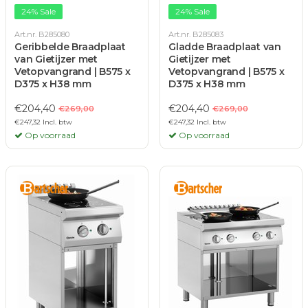
24% Sale
24% Sale
Art.nr. B285080
Art.nr. B285083
Geribbelde Braadplaat
Gladde Braadplaat van
van Gietijzer met
Gietijzer met
Vetopvangrand | B575 x
Vetopvangrand | B575 x
D375 x H38 mm
D375 x H38 mm
€204,40
€204,40
€269,00
€269,00
€247,32 Incl. btw
€247,32 Incl. btw
Op voorraad
Op voorraad