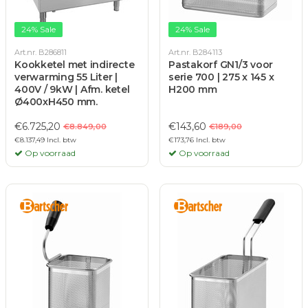
24% Sale
24% Sale
Art.nr. B286811
Art.nr. B284113
Kookketel met indirecte
Pastakorf GN1/3 voor
verwarming 55 Liter |
serie 700 | 275 x 145 x
400V / 9kW | Afm. ketel
H200 mm
Ø400xH450 mm.
€6.725,20
€143,60
€8.849,00
€189,00
€8.137,49 Incl. btw
€173,76 Incl. btw
Op voorraad
Op voorraad