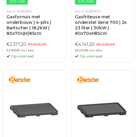
24% Sale
24% Sale
Art.nr. B2851051
Art.nr. B2859271
Gasfornuis met
Gasfriteuse met
onderbouw | 4-pits |
onderstel Serie 700 | 2x
Bartscher | 18,2kW |
23 liter | 30kW |
80x70x(H)85cm
80x70xH85cm
€2.317,20
€4.141,20
€3.049,00
€5.449,00
€2.803,81 Incl. btw
€5.010,85 Incl. btw
Op voorraad
Op voorraad