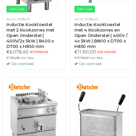
24% Sale
25% Sale
Art.nr. B286411
Art.nr. B286421
Inductie Kooktoestel
Inductie Kooktoestel
met 2 Kookzones met
met 4 Kookzones en
Open Onderstel |
Open Onderstel | 400V /
400V/2x 5kW | B400 x
4x 5kW | B800 x D700 x
D700 x H850 mm
H850 mm
€6.078,40
€11.361,00
€7.998,00
€15.149,00
€7.354,86 Incl. btw
€13.746,81 Incl. btw
Op voorraad
Op voorraad