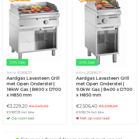
24% Sale
24% Sale
Art.nr. B2856311
Art.nr. B2856211
Aardgas Lavasteen Grill
Aardgas Lavasteen Grill
met Open Onderstel |
met Open Onderstel |
18kW Gas | B800 x D700
9.0kW Gas | B400 x D700
x H850 mm
x H850 mm
€3.229,20
€2.506,40
€4.249,00
€3.298,00
€3.907,33 Incl. btw
€3.032,74 Incl. btw
Op voorraad
Niet op voorraad