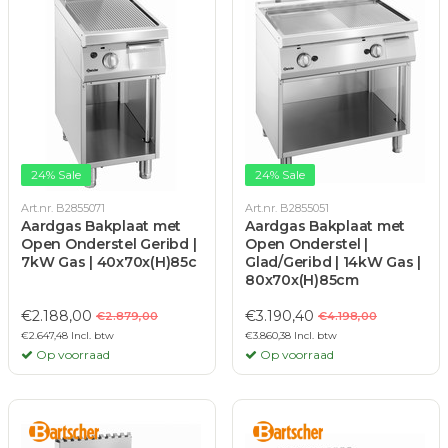
24% Sale
24% Sale
Art.nr. B2855071
Art.nr. B2855051
Aardgas Bakplaat met
Aardgas Bakplaat met
Open Onderstel Geribd |
Open Onderstel |
7kW Gas | 40x70x(H)85c
Glad/Geribd | 14kW Gas |
80x70x(H)85cm
€2.188,00
€3.190,40
€2.879,00
€4.198,00
€2.647,48 Incl. btw
€3.860,38 Incl. btw
Op voorraad
Op voorraad