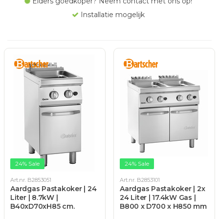
Elders goedkoper? Neem contact met ons op!
Installatie mogelijk
24% Sale
24% Sale
Art.nr. B2853051
Art.nr. B2853101
Aardgas Pastakoker | 24
Aardgas Pastakoker | 2x
Liter | 8.7kW |
24 Liter | 17.4kW Gas |
B40xD70xH85 cm.
B800 x D700 x H850 mm