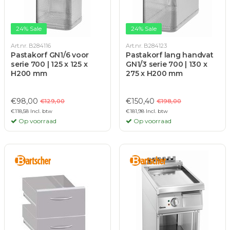
24% Sale
24% Sale
Art.nr. B284116
Art.nr. B284123
Pastakorf GN1/6 voor
Pastakorf lang handvat
serie 700 | 125 x 125 x
GN1/3 serie 700 | 130 x
H200 mm
275 x H200 mm
€98,00
€150,40
€129,00
€198,00
€118,58 Incl. btw
€181,98 Incl. btw
Op voorraad
Op voorraad