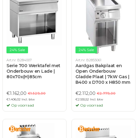
24% Sale
24% Sale
Art.nr. B284007
Art.nr. B2855061
Serie 700 Werktafel met
Aardgas Bakplaat en
Onderbouw en Lade |
Open Onderbouw
80x70x(H)85cm
Gladde Plaat | 7kW Gas |
B400 x D700 x H850 mm
€1.162,00
€2.112,00
€1.529,00
€2.779,00
€1.406,02 Incl. btw
€2.555,52 Incl. btw
Op voorraad
Op voorraad