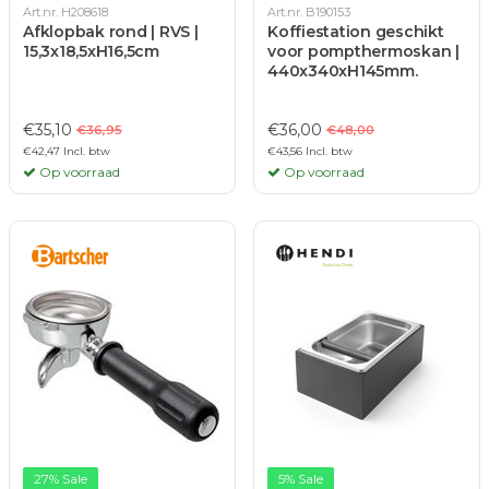
Art.nr. H208618
Art.nr. B190153
Afklopbak rond | RVS |
Koffiestation geschikt
15,3x18,5xH16,5cm
voor pompthermoskan |
440x340xH145mm.
€35,10
€36,00
€36,95
€48,00
€42,47 Incl. btw
€43,56 Incl. btw
Op voorraad
Op voorraad
27% Sale
5% Sale