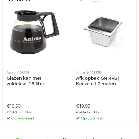
Art.nr. A08208
Art.nr. H208335
Glazen kan met
Afklopbak GN RVS |
vuldeksel 1.8 liter
Keuze uit 2 maten
€19,50
€19,95
€23,60 Incl. btw
€24,14 Incl. btw
Op voorraad
Op voorraad