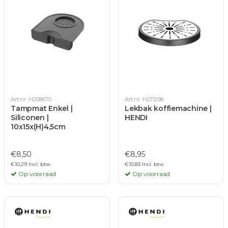
Art.nr. H208670
Art.nr. H211298
Tampmat Enkel |
Lekbak koffiemachine |
Siliconen |
HENDI
10x15x(H)4,5cm
€8,50
€8,95
€10,29 Incl. btw
€10,83 Incl. btw
Op voorraad
Op voorraad