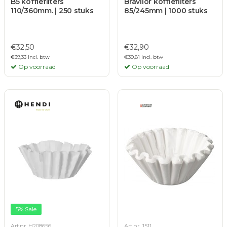
B5 koffiefilters
Bravilor koffiefilters
110/360mm. | 250 stuks
85/245mm | 1000 stuks
€32,50
€32,90
€39,33 Incl. btw
€39,81 Incl. btw
Op voorraad
Op voorraad
5% Sale
Art.nr. H208656
Art.nr. J511