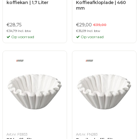
koffiekan | 1,7 Liter
Koffieafkloplade | 460
mm
€28,75
€29,00
€39,00
€34,79 Incl. btw
€35,09 Incl. btw
Op voorraad
Op voorraad
Art.nr. FE833
Art.nr. FN283