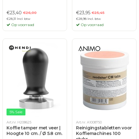
€23,40
€23,95
€26,00
€25,45
€28,31 Incl. btw
€28,98 Incl. btw
Op voorraad
Op voorraad
5% Sale
Art.nr. H208625
Art.nr. A1008750
Koffie tamper met veer |
Reinigingstabletten voor
Hoogte 10 cm. / Ø 5.8 cm.
Koffiemachines 100