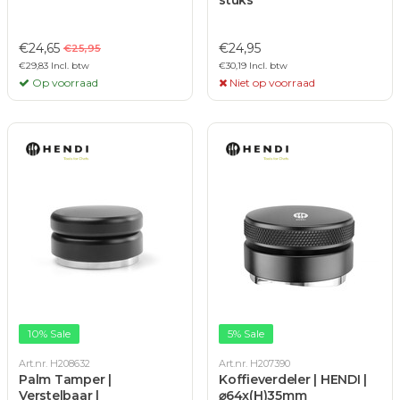
stuks
€24,65
€24,95
€25,95
€29,83 Incl. btw
€30,19 Incl. btw
Op voorraad
Niet op voorraad
10% Sale
5% Sale
Art.nr. H208632
Art.nr. H207390
Palm Tamper |
Koffieverdeler | HENDI |
Verstelbaar |
⌀64x(H)35mm