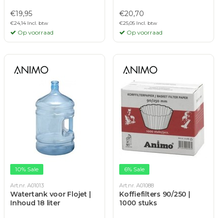
€19,95
€20,70
€24,14 Incl. btw
€25,05 Incl. btw
Op voorraad
Op voorraad
10% Sale
6% Sale
Art.nr. A01013
Art.nr. A01088
Watertank voor Flojet |
Koffiefilters 90/250 |
Inhoud 18 liter
1000 stuks