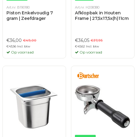
Art.nr. B190180
Art.nr. H208380
Piston Enkelvoudig 7
Afklopbak in Houten
gram | Zeefdrager
Frame | 27,5x17,5x(h)11cm
€36,00
€36,05
€49,00
€37,95
€43,56 Incl. btw
€43,62 Incl. btw
Op voorraad
Op voorraad