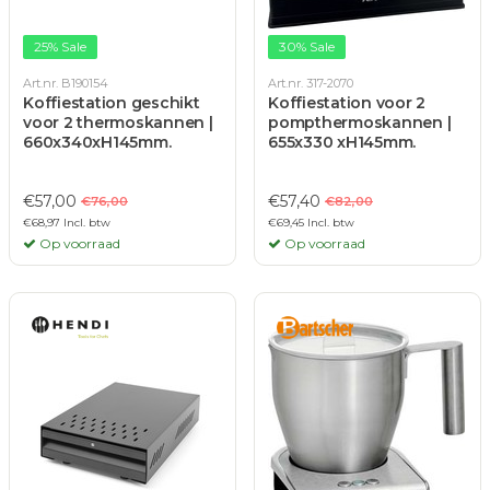
25% Sale
30% Sale
Art.nr. B190154
Art.nr. 317-2070
Koffiestation geschikt
Koffiestation voor 2
voor 2 thermoskannen |
pompthermoskannen |
660x340xH145mm.
655x330 xH145mm.
€57,00
€57,40
€76,00
€82,00
€68,97 Incl. btw
€69,45 Incl. btw
Op voorraad
Op voorraad