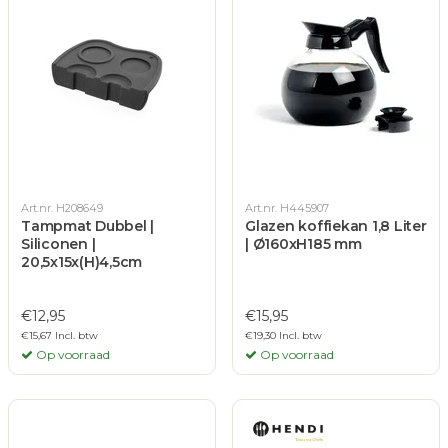
Art.nr. H208649
Art.nr. H445907
Tampmat Dubbel |
Glazen koffiekan 1,8 Liter
Siliconen |
| Ø160xH185 mm
20,5x15x(H)4,5cm
€12,95
€15,95
€15,67 Incl. btw
€19,30 Incl. btw
Op voorraad
Op voorraad