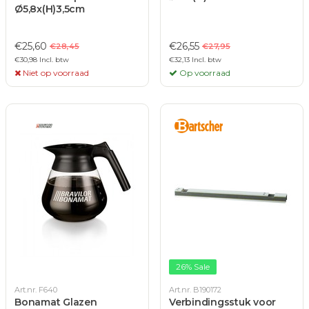
Ø5,8x(H)3,5cm
€25,60
€26,55
€28,45
€27,95
€30,98 Incl. btw
€32,13 Incl. btw
Niet op voorraad
Op voorraad
26% Sale
Art.nr. F640
Art.nr. B190172
Bonamat Glazen
Verbindingsstuk voor