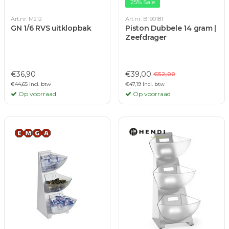
25% Sale
Art.nr. M212
Art.nr. B190181
GN 1/6 RVS uitklopbak
Piston Dubbele 14 gram |
Zeefdrager
€36,90
€39,00
€52,00
€44,65 Incl. btw
€47,19 Incl. btw
Op voorraad
Op voorraad