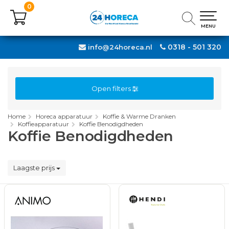
0
0
MENU
MENU
0318 - 501 320
info@24horeca.nl
Open filters
Home
Horeca apparatuur
Koffie & Warme Dranken
Koffieapparatuur
Koffie Benodigdheden
Koffie Benodigdheden
Laagste prijs