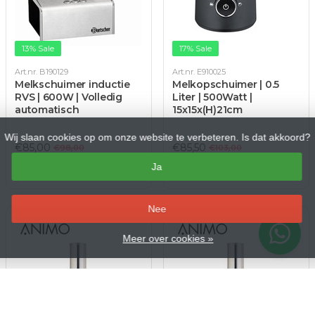
13% Sale
17% Sale
Art.nr. B190129
Art.nr. E910025
Melkschuimer inductie
Melkopschuimer | 0.5
RVS | 600W | Volledig
Liter | 500Watt |
automatisch
15x15x(H)21cm
Wij slaan cookies op om onze website te verbeteren. Is dat akkoord?
€85,00
€85,50
€98,00
€103,00
€102,85 Incl. btw
€103,46 Incl. btw
Ja
Op voorraad
Op voorraad
–
Nee
Meer over cookies »