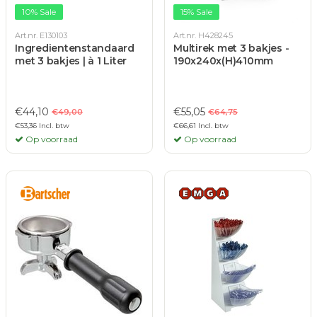
10% Sale
15% Sale
Art.nr. E130103
Art.nr. H428245
Ingredientenstandaard
Multirek met 3 bakjes -
met 3 bakjes | à 1 Liter
190x240x(H)410mm
€44,10
€55,05
€49,00
€64,75
€53,36 Incl. btw
€66,61 Incl. btw
Op voorraad
Op voorraad