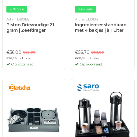
25% Sale
10% Sale
Art.nr. B190182
Art.nr. E130104
Piston Drievoudige 21
Ingredientenstandaard
gram | Zeefdrager
met 4 bakjes | à 1 Liter
€56,00
€56,70
€75,00
€63,00
€67,76 Incl. btw
€68,61 Incl. btw
Op voorraad
Op voorraad