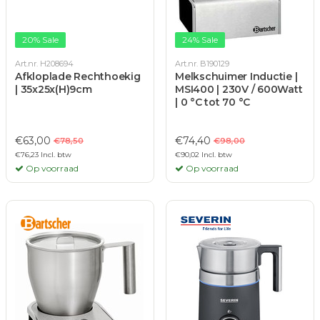
20% Sale
24% Sale
Art.nr. H208694
Art.nr. B190129
Afkloplade Rechthoekig
Melkschuimer Inductie |
| 35x25x(H)9cm
MSI400 | 230V / 600Watt
| 0 °C tot 70 °C
€63,00
€74,40
€78,50
€98,00
€76,23 Incl. btw
€90,02 Incl. btw
Op voorraad
Op voorraad