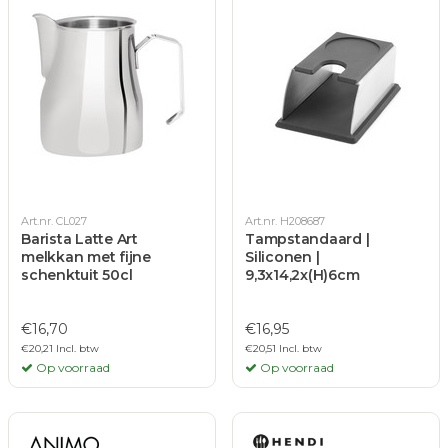
Art.nr. CL027
Art.nr. H208687
Barista Latte Art
Tampstandaard |
melkkan met fijne
Siliconen |
schenktuit 50cl
9,3x14,2x(H)6cm
€16,70
€16,95
€20,21 Incl. btw
€20,51 Incl. btw
Op voorraad
Op voorraad