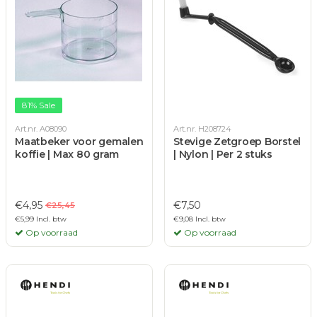
81% Sale
Art.nr. A08090
Art.nr. H208724
Maatbeker voor gemalen
Stevige Zetgroep Borstel
koffie | Max 80 gram
| Nylon | Per 2 stuks
€4,95
€7,50
€25,45
€5,99 Incl. btw
€9,08 Incl. btw
Op voorraad
Op voorraad