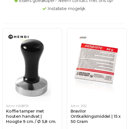
Elders goedkoper? Neem contact met ons op!
Installatie mogelijk
Art.nr. H208731
Art.nr. J512
Koffie tamper met
Bravilor
houten handvat |
Ontkalkingsmiddel | 15 x
Hoogte 9 cm. / Ø 5,8 cm.
50 Gram