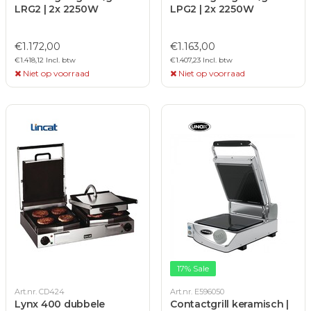
LRG2 | 2x 2250W
LPG2 | 2x 2250W
€1.172,00
€1.163,00
€1.418,12 Incl. btw
€1.407,23 Incl. btw
Niet op voorraad
Niet op voorraad
17% Sale
Art.nr. CD424
Art.nr. E596050
Lynx 400 dubbele
Contactgrill keramisch |