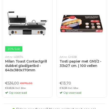
20% Sale
Art.nr. I491074
Art.nr. GH038
Milan Toast Contactgrill
Tosti papier met GN1/2 -
dubbel glad/geribd -
33x27 cm. | 100 vellen
640x380x170mm
€536,00
€13,70
€670,00
€648,56 Incl. btw
€16,58 Incl. btw
Op voorraad
Op voorraad