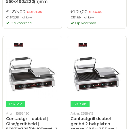
560x490x220(h)mm
€1.275,00
€109,00
€1.691,00
€146,00
€1.542,75 Incl. btw
€131,89 Incl. btw
Op voorraad
Op voorraad
17% Sale
17% Sale
Art.nr. E688420
Art.nr. E688415
Contactgrill dubbel |
Contactgrill dubbel
Glad/geribbeld |
geribd 2 bakplaten