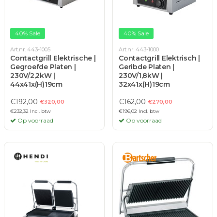
40% Sale
40% Sale
Art.nr. 443-1005
Art.nr. 443-1000
Contactgrill Elektrische |
Contactgrill Elektrisch |
Gegroefde Platen |
Geribde Platen |
230V/2,2kW |
230V/1,8kW |
44x41x(H)19cm
32x41x(H)19cm
€192,00
€162,00
€320,00
€270,00
€232,32 Incl. btw
€196,02 Incl. btw
Op voorraad
Op voorraad