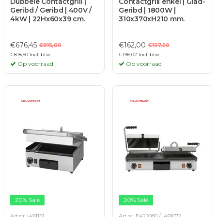
Dubbele Contactgrill |
Contactgrill enkel | Glad-
Geribd / Geribd | 400V /
Geribd | 1800W |
4kW | 22Hx60x39 cm.
310x370xH210 mm.
€676,45
€162,00
€815,00
€197,50
€818,50 Incl. btw
€196,02 Incl. btw
Op voorraad
Op voorraad
20% Sale
20% Sale
Art.nr. I491151
Art.nr. E420080 / i491072