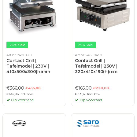
20% Sale
25% Sale
Art.nr. 7491.0010
Art.nr. 7455.0450
Contact Grill |
Contact Grill |
Tafelmodel | 230V |
Tafelmodel | 230V |
410x500x300(h)mm
320x410x190(h)mm
€366,00
€165,00
€455,00
€220,00
€442,86 Incl. btw
€199,65 Incl. btw
Op voorraad
Op voorraad