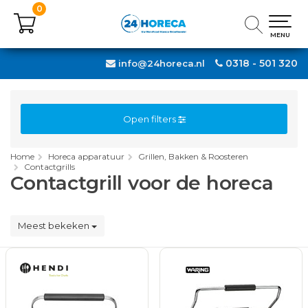
0
0
MENU
MENU
0318 - 501 320
info@24horeca.nl
Open filters
Home
Horeca apparatuur
Grillen, Bakken & Roosteren
Contactgrills
Contactgrill voor de horeca
Meest bekeken