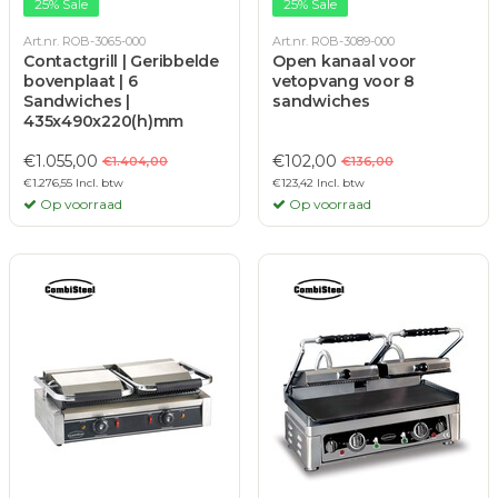
25% Sale
25% Sale
Art.nr. ROB-3065-000
Art.nr. ROB-3089-000
Contactgrill | Geribbelde
Open kanaal voor
bovenplaat | 6
vetopvang voor 8
Sandwiches |
sandwiches
435x490x220(h)mm
€1.055,00
€102,00
€1.404,00
€136,00
€1.276,55 Incl. btw
€123,42 Incl. btw
Op voorraad
Op voorraad