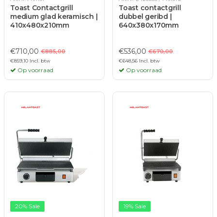
Toast Contactgrill
Toast contactgrill
medium glad keramisch |
dubbel geribd |
410x480x210mm
640x380x170mm
€710,00
€536,00
€885,00
€670,00
€859,10 Incl. btw
€648,56 Incl. btw
Op voorraad
Op voorraad
20% Sale
19% Sale