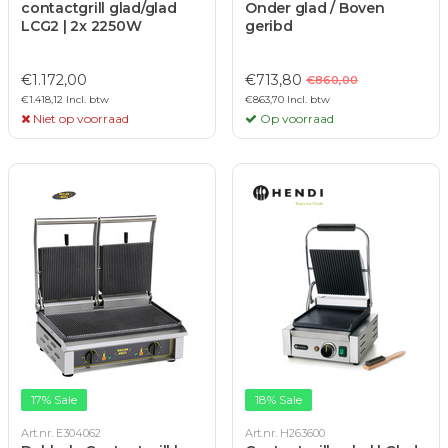
contactgrill glad/glad
Onder glad / Boven
LCG2 | 2x 2250W
geribd
€1.172,00
€713,80
€860,00
€1.418,12 Incl. btw
€863,70 Incl. btw
Niet op voorraad
Op voorraad
17% Sale
18% Sale
Art.nr. E304062
Art.nr. H263600