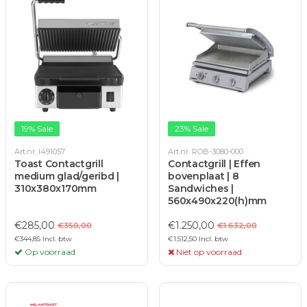
19% Sale
23% Sale
Art.nr. I491057
Art.nr. ROB-3080-000
Toast Contactgrill
Contactgrill | Effen
medium glad/geribd |
bovenplaat | 8
310x380x170mm
Sandwiches |
560x490x220(h)mm
€285,00
€1.250,00
€350,00
€1.632,00
€344,85 Incl. btw
€1.512,50 Incl. btw
Op voorraad
Niet op voorraad