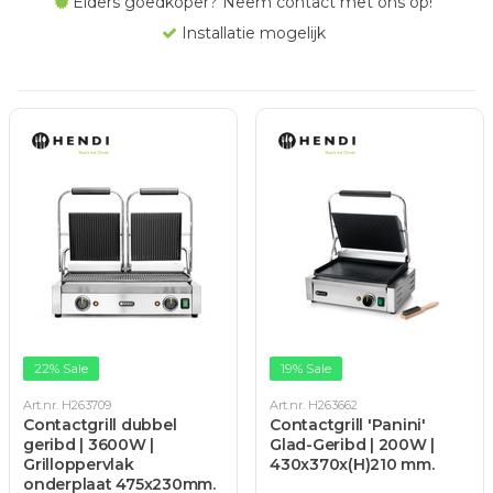
Elders goedkoper? Neem contact met ons op!
Installatie mogelijk
22% Sale
19% Sale
Art.nr. H263709
Art.nr. H263662
Contactgrill dubbel
Contactgrill 'Panini'
geribd | 3600W |
Glad-Geribd | 200W |
Grilloppervlak
430x370x(H)210 mm.
onderplaat 475x230mm.