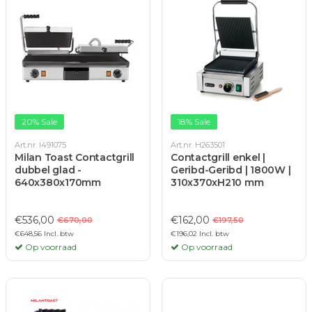
20% Sale
18% Sale
Art.nr. I491075
Art.nr. H263501
Milan Toast Contactgrill
Contactgrill enkel |
dubbel glad -
Geribd-Geribd | 1800W |
640x380x170mm
310x370xH210 mm
€536,00
€162,00
€670,00
€197,50
€648,56 Incl. btw
€196,02 Incl. btw
Op voorraad
Op voorraad