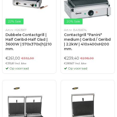
22% Sale
20% Sale
Art.nr. H263907
Art.nr. BA150674
Dubbele Contactgrill |
Contactgrill "Panini"
Half Geribd-Half Glad |
medium | Geribd / Geribd
3600W | 570x370x(h)210
| 2.2kW | 410x400xH200
mm.
mm.
€261,00
€239,40
€332,50
€298,00
€315,81 Incl. btw
€289,67 Incl. btw
Op voorraad
Op voorraad