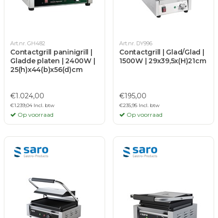
Art.nr. GH482
Art.nr. DY996
Contactgrill paninigrill |
Contactgrill | Glad/Glad |
Gladde platen | 2400W |
1500W | 29x39,5x(H)21cm
25(h)x44(b)x56(d)cm
€1.024,00
€195,00
€1.239,04 Incl. btw
€235,95 Incl. btw
Op voorraad
Op voorraad