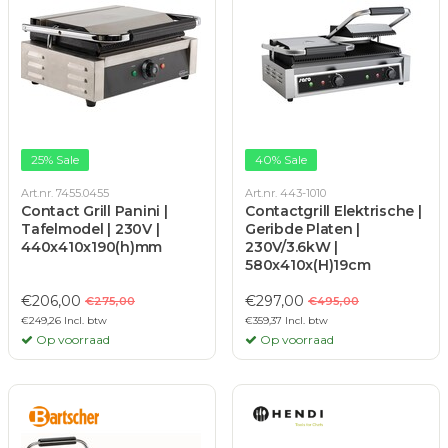
25% Sale
40% Sale
Art.nr. 7455.0455
Art.nr. 443-1010
Contact Grill Panini |
Contactgrill Elektrische |
Tafelmodel | 230V |
Geribde Platen |
440x410x190(h)mm
230V/3.6kW |
580x410x(H)19cm
€206,00
€297,00
€275,00
€495,00
€249,26 Incl. btw
€359,37 Incl. btw
Op voorraad
Op voorraad