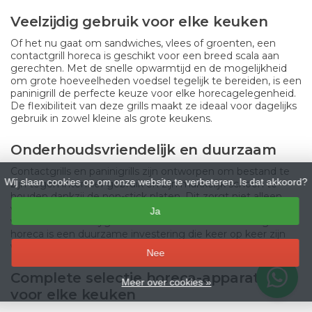
Veelzijdig gebruik voor elke keuken
Of het nu gaat om sandwiches, vlees of groenten, een
contactgrill horeca is geschikt voor een breed scala aan
gerechten. Met de snelle opwarmtijd en de mogelijkheid
om grote hoeveelheden voedsel tegelijk te bereiden, is een
paninigrill de perfecte keuze voor elke horecagelegenheid.
De flexibiliteit van deze grills maakt ze ideaal voor dagelijks
gebruik in zowel kleine als grote keukens.
Onderhoudsvriendelijk en duurzaam
Contactgrills en paninigrills zijn ontworpen om bestand te
Wij slaan cookies op om onze website te verbeteren. Is dat akkoord?
zijn tegen intensief gebruik en zijn makkelijk schoon te
houden dankzij de non-stick platen. Dit zorgt niet alleen
voor een langere levensduur van het apparaat, maar ook
Ja
voor een betere hygiëne in de keuken. Een contactgrill
horeca is een duurzame investering die keer op keer zijn
waarde bewijst.
–
Nee
Complete selectie horeca-apparatuur
Meer over cookies »
voor elke keuken