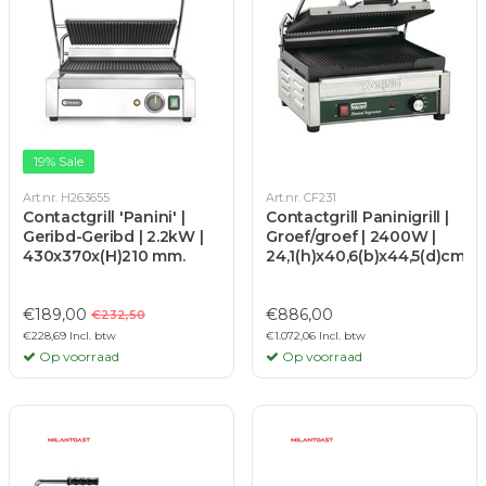
19% Sale
Art.nr. H263655
Art.nr. CF231
Contactgrill 'Panini' |
Contactgrill Paninigrill |
Geribd-Geribd | 2.2kW |
Groef/groef | 2400W |
430x370x(H)210 mm.
24,1(h)x40,6(b)x44,5(d)cm
€189,00
€886,00
€232,50
€228,69 Incl. btw
€1.072,06 Incl. btw
Op voorraad
Op voorraad