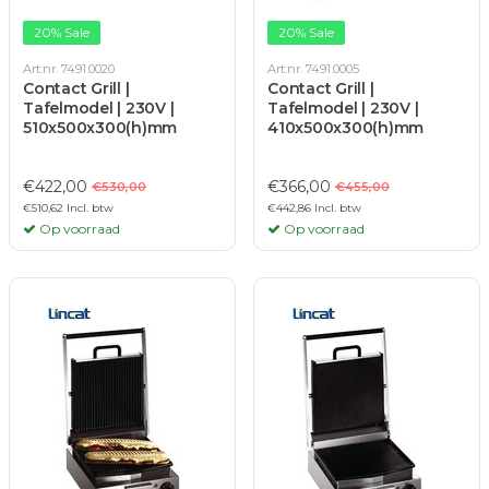
20% Sale
20% Sale
Art.nr. 7491.0020
Art.nr. 7491.0005
Contact Grill |
Contact Grill |
Tafelmodel | 230V |
Tafelmodel | 230V |
510x500x300(h)mm
410x500x300(h)mm
€422,00
€366,00
€530,00
€455,00
€510,62 Incl. btw
€442,86 Incl. btw
Op voorraad
Op voorraad