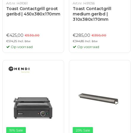
Art.nr. I491061
Art.nr. I491056
Toast Contactgrill groot
Toast Contactgrill
geribd | 450x380x170mm
medium geribd |
310x380x170mm
€425,00
€285,00
€530,00
€350,00
€514,25 Incl. btw
€344,85 Incl. btw
Op voorraad
Op voorraad
19% Sale
25% Sale