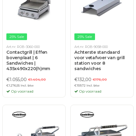
25% Sale
25% Sale
Art.nr. ROB-3060-000
Art.nr. ROB-9058-000
Contactgrill | Effen
Achterste standaard
bovenplaat | 6
voor vetafvoer van grill
Sandwiches |
station voor 8
435x490x220(h)mm
sandwiches
€1.055,00
€132,00
€1.404,00
€176,00
€1.276,55 Incl. btw
€159,72 Incl. btw
Op voorraad
Op voorraad