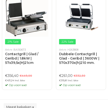
21% Sale
22% Sale
Art.nr. BA150673
Art.nr. H263808
Contactgrill | Glad /
Dubbele Contactgrill |
Geribd | 1.8kW |
Glad - Geribd | 3600W |
57x39,5x(H)21cm
570x370x(h)210 mm.
€356,40
€261,00
€449,00
€332,50
€431,24 Incl. btw
€315,81 Incl. btw
Op voorraad
Op voorraad
Meest bekeken