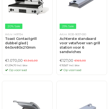
20% Sale
25% Sale
Art.nr. I491154
Art.nr. ROB-9057-000
Toast Contactgrill
Achterste standaard
dubbel glad |
voor vetafvoer van grill
640x480x210mm
station voor 6
sandwiches
€1.070,00
€127,00
€1.340,00
€169,00
€1.294,70 Incl. btw
€153,67 Incl. btw
Op voorraad
Op voorraad