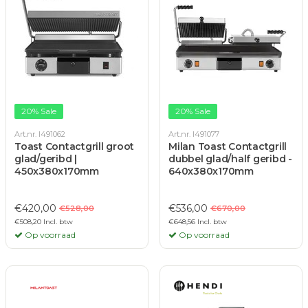
20% Sale
20% Sale
Art.nr. I491062
Art.nr. I491077
Toast Contactgrill groot
Milan Toast Contactgrill
glad/geribd |
dubbel glad/half geribd -
450x380x170mm
640x380x170mm
€420,00
€536,00
€528,00
€670,00
€508,20 Incl. btw
€648,56 Incl. btw
Op voorraad
Op voorraad