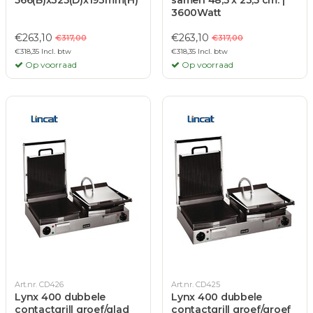
566(B)x325(D)x193mm(H)
samen 48,5 x 23,5 cm. |
3600Watt
€263,10
€263,10
€317,00
€317,00
€318,35 Incl. btw
€318,35 Incl. btw
Op voorraad
Op voorraad
Art.nr. CD426
Art.nr. CD425
Lynx 400 dubbele
Lynx 400 dubbele
contactgrill groef/glad
contactgrill groef/groef