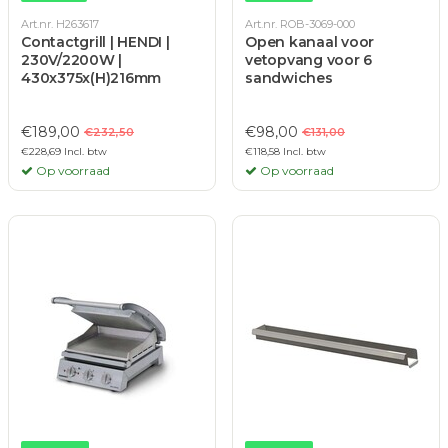
Art.nr. H263617
Art.nr. ROB-3069-000
Contactgrill | HENDI |
Open kanaal voor
230V/2200W |
vetopvang voor 6
430x375x(H)216mm
sandwiches
€189,00
€98,00
€232,50
€131,00
€228,69 Incl. btw
€118,58 Incl. btw
Op voorraad
Op voorraad