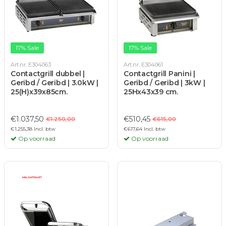
17% Sale
17% Sale
Art.nr. E304063
Art.nr. E304061
Contactgrill dubbel |
Contactgrill Panini |
Geribd / Geribd | 3.0kW |
Geribd / Geribd | 3kW |
25(H)x39x85cm.
25Hx43x39 cm.
€1.037,50
€510,45
€1.250,00
€615,00
€1.255,38 Incl. btw
€617,64 Incl. btw
Op voorraad
Op voorraad