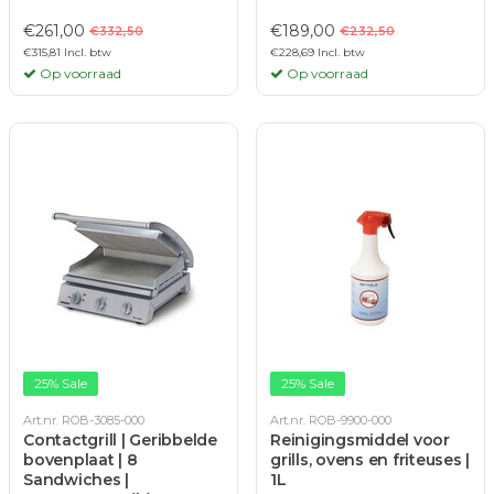
€261,00
€189,00
€332,50
€232,50
€315,81 Incl. btw
€228,69 Incl. btw
Op voorraad
Op voorraad
25% Sale
25% Sale
Art.nr. ROB-3085-000
Art.nr. ROB-9900-000
Contactgrill | Geribbelde
Reinigingsmiddel voor
bovenplaat | 8
grills, ovens en friteuses |
Sandwiches |
1L