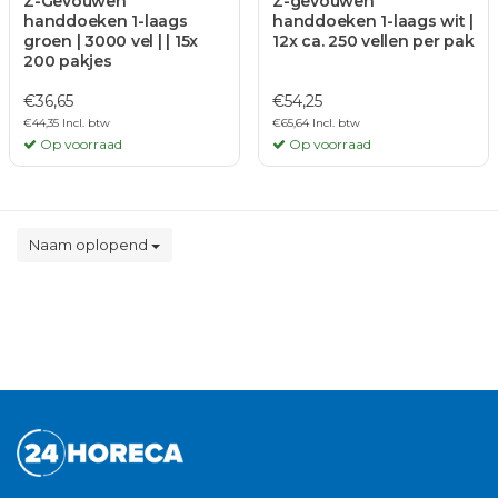
Z-Gevouwen
Z-gevouwen
handdoeken 1-laags
handdoeken 1-laags wit |
groen | 3000 vel | | 15x
12x ca. 250 vellen per pak
200 pakjes
€36,65
€54,25
€44,35 Incl. btw
€65,64 Incl. btw
Op voorraad
Op voorraad
Naam oplopend