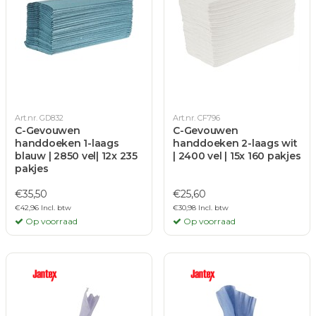
Art.nr. GD832
Art.nr. CF796
C-Gevouwen
C-Gevouwen
handdoeken 1-laags
handdoeken 2-laags wit
blauw | 2850 vel| 12x 235
| 2400 vel | 15x 160 pakjes
pakjes
€35,50
€25,60
€42,96 Incl. btw
€30,98 Incl. btw
Op voorraad
Op voorraad