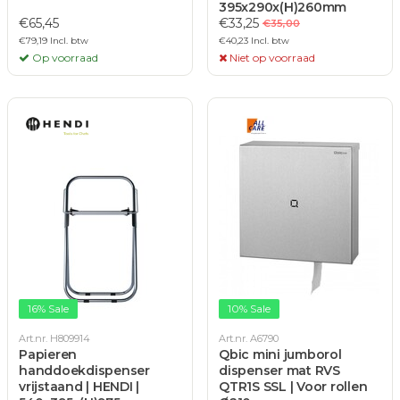
395x290x(H)260mm
€65,45
€33,25
€35,00
€79,19 Incl. btw
€40,23 Incl. btw
Op voorraad
Niet op voorraad
16% Sale
10% Sale
Art.nr. H809914
Art.nr. A6790
Papieren
Qbic mini jumborol
handdoekdispenser
dispenser mat RVS
vrijstaand | HENDI |
QTR1S SSL | Voor rollen