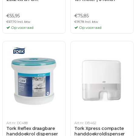
€55,95
€75,85
€67,70 Incl. btw
€91,78 Incl. btw
Op voorraad
Op voorraad
Art.nr. DC488
Art.nr. DB462
Tork Reflex draagbare
Tork Xpress compacte
handdoekrol dispenser
handdoekroldispenser