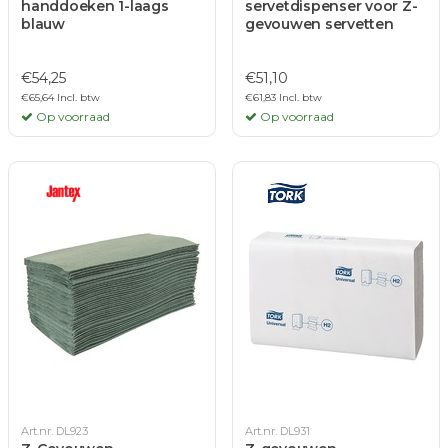
handdoeken 1-laags
servetdispenser voor Z-
blauw
gevouwen servetten
€54,25
€51,10
€65,64 Incl. btw
€61,83 Incl. btw
Op voorraad
Op voorraad
Art.nr. DL923
Art.nr. DL931