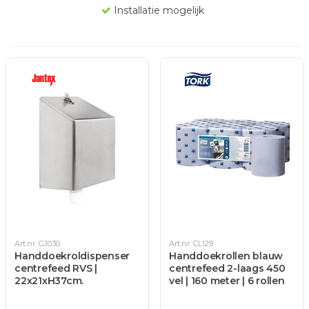
Installatie mogelijk
Art.nr. GJ030
Art.nr. CL129
Handdoekroldispenser
Handdoekrollen blauw
centrefeed RVS |
centrefeed 2-laags 450
22x21xH37cm.
vel | 160 meter | 6 rollen