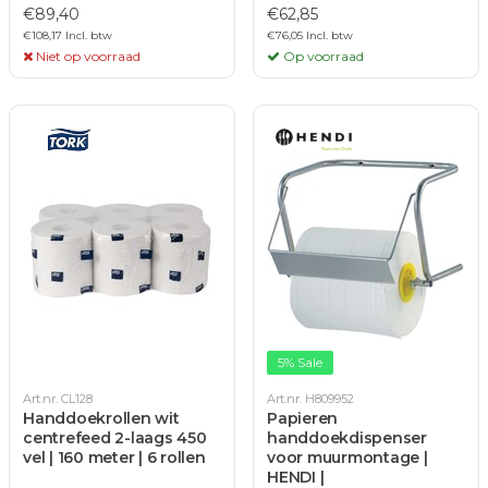
€89,40
€62,85
€108,17 Incl. btw
€76,05 Incl. btw
Niet op voorraad
Op voorraad
5% Sale
Art.nr. CL128
Art.nr. H809952
Handdoekrollen wit
Papieren
centrefeed 2-laags 450
handdoekdispenser
vel | 160 meter | 6 rollen
voor muurmontage |
HENDI |