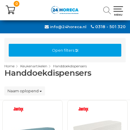
0
0
MENU
MENU
0318 - 501 320
info@24horeca.nl
Open filters
Home
Keukenartikelen
Handdoekdispensers
Handdoekdispensers
Naam oplopend