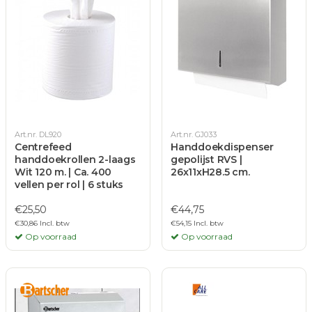
Art.nr. DL920
Art.nr. GJ033
Centrefeed
Handdoekdispenser
handdoekrollen 2-laags
gepolijst RVS |
Wit 120 m. | Ca. 400
26x11xH28.5 cm.
vellen per rol | 6 stuks
€25,50
€44,75
€30,86 Incl. btw
€54,15 Incl. btw
Op voorraad
Op voorraad