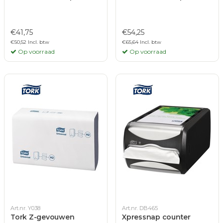
€41,75
€54,25
€50,52 Incl. btw
€65,64 Incl. btw
Op voorraad
Op voorraad
Art.nr. Y038
Art.nr. DB465
Tork Z-gevouwen
Xpressnap counter