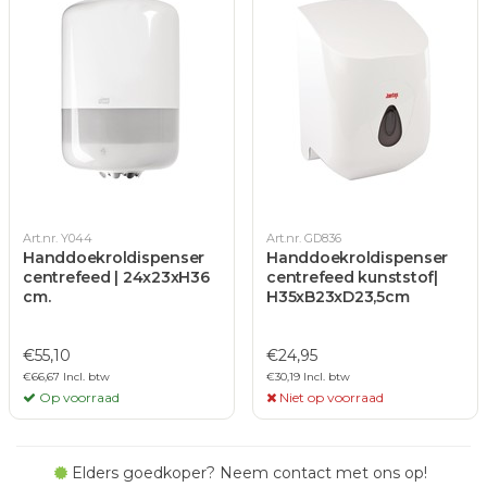
Art.nr. Y044
Art.nr. GD836
Handdoekroldispenser
Handdoekroldispenser
centrefeed | 24x23xH36
centrefeed kunststof|
cm.
H35xB23xD23,5cm
€55,10
€24,95
€66,67 Incl. btw
€30,19 Incl. btw
Op voorraad
Niet op voorraad
Elders goedkoper? Neem contact met ons op!