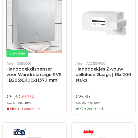
24% Sale
Art.nr. B850006
Art.nr. AC2135-FSC
Handdoekdispenser
Handdoekjes Z-vouw
voor Wandmontage RVS
cellulose 2laags | 16x 200
| B285xD100xH370 mm
stuks
€51,30
€25,60
€67,50
€62,07 Incl. btw
€30,98 Incl. btw
Niet op voorraad
Op voorraad