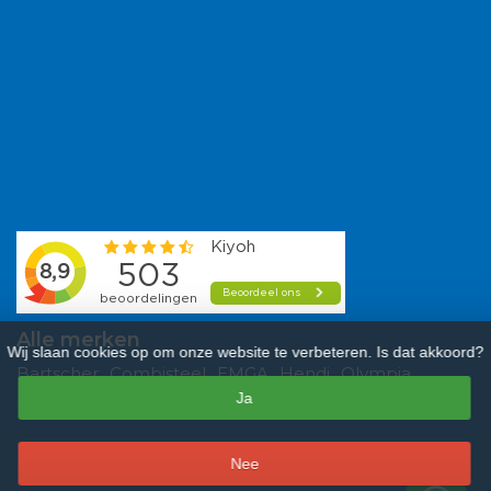
Alle merken
Wij slaan cookies op om onze website te verbeteren. Is dat akkoord?
Bartscher
Combisteel
EMGA
Hendi
Olympia
Ja
Polar
Saro
Tefcold
Veba
Vogue
–
Nee
9,3
/
10
sterren op basis van
481
beoordelingen.
Lees 481 beoordelingen