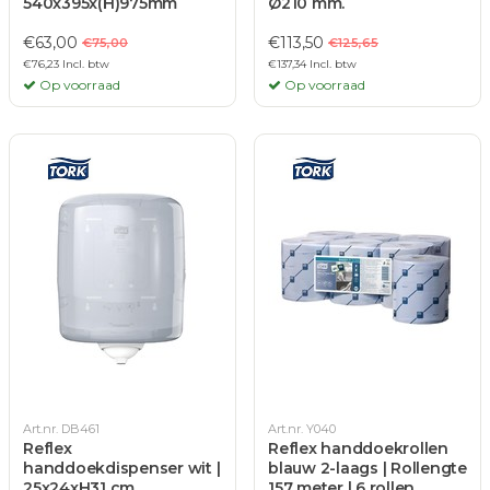
540x395x(H)975mm
Ø210 mm.
€63,00
€113,50
€75,00
€125,65
€76,23 Incl. btw
€137,34 Incl. btw
Op voorraad
Op voorraad
Art.nr. DB461
Art.nr. Y040
Reflex
Reflex handdoekrollen
handdoekdispenser wit |
blauw 2-laags | Rollengte
25x24xH31 cm.
157 meter | 6 rollen