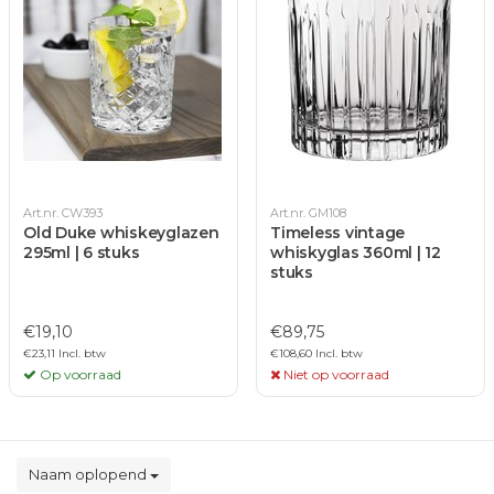
Art.nr. CW393
Art.nr. GM108
Old Duke whiskeyglazen
Timeless vintage
295ml | 6 stuks
whiskyglas 360ml | 12
stuks
€19,10
€89,75
€23,11 Incl. btw
€108,60 Incl. btw
Op voorraad
Niet op voorraad
Naam oplopend