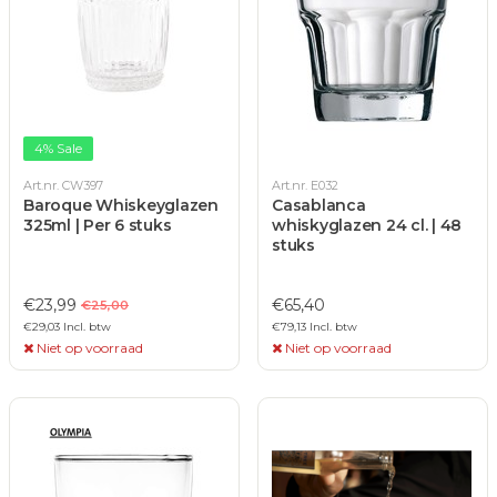
4% Sale
Art.nr. CW397
Art.nr. E032
Baroque Whiskeyglazen
Casablanca
325ml | Per 6 stuks
whiskyglazen 24 cl. | 48
stuks
€23,99
€65,40
€25,00
€29,03 Incl. btw
€79,13 Incl. btw
Niet op voorraad
Niet op voorraad