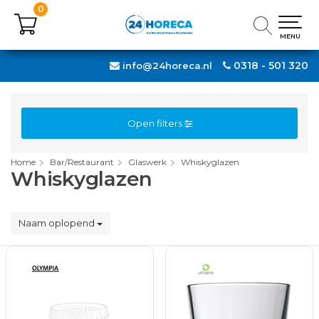
0
0
MENU
MENU
0318 - 501 320
info@24horeca.nl
Open filters
Home
Bar/Restaurant
Glaswerk
Whiskyglazen
Whiskyglazen
Naam oplopend