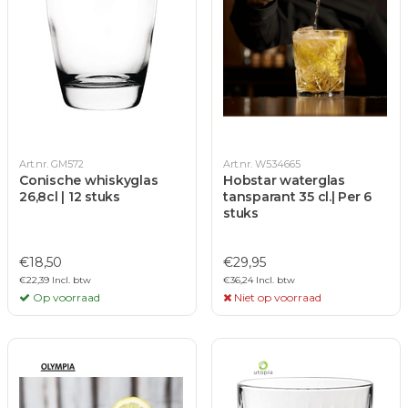
Art.nr. GM572
Art.nr. W534665
Conische whiskyglas
Hobstar waterglas
26,8cl | 12 stuks
tansparant 35 cl.| Per 6
stuks
€18,50
€29,95
€22,39 Incl. btw
€36,24 Incl. btw
Op voorraad
Niet op voorraad