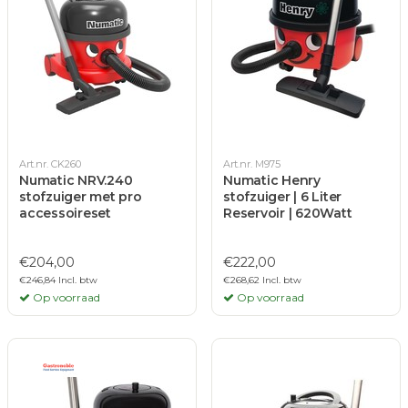
Art.nr. CK260
Art.nr. M975
Numatic NRV.240
Numatic Henry
stofzuiger met pro
stofzuiger | 6 Liter
accessoireset
Reservoir | 620Watt
€204,00
€222,00
€246,84 Incl. btw
€268,62 Incl. btw
Op voorraad
Op voorraad