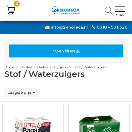
0
0
MENU
MENU
0318 - 501 320
info@24horeca.nl
Open filters
Home
Keukenartikelen
Hygiëne
Stof / Waterzuigers
Stof / Waterzuigers
Laagste prijs