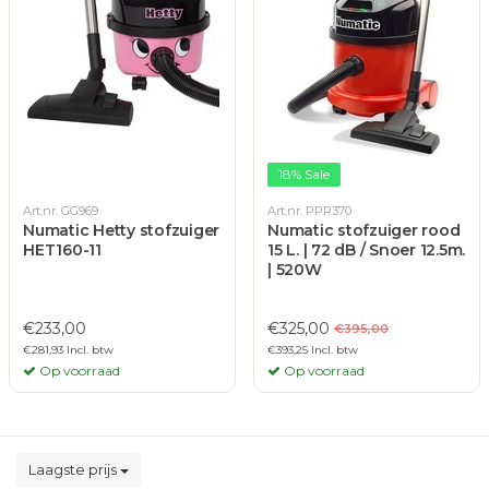
18% Sale
Art.nr. GG969
Art.nr. PPR370
Numatic Hetty stofzuiger
Numatic stofzuiger rood
HET160-11
15 L. | 72 dB / Snoer 12.5m.
| 520W
€233,00
€325,00
€395,00
€281,93 Incl. btw
€393,25 Incl. btw
Op voorraad
Op voorraad
Laagste prijs