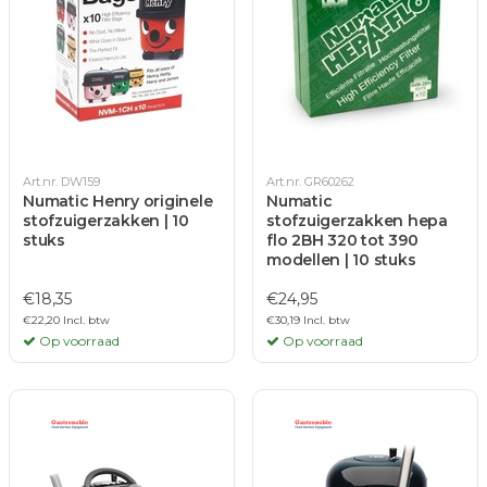
Art.nr. DW159
Art.nr. GR60262
Numatic Henry originele
Numatic
stofzuigerzakken | 10
stofzuigerzakken hepa
stuks
flo 2BH 320 tot 390
modellen | 10 stuks
€18,35
€24,95
€22,20 Incl. btw
€30,19 Incl. btw
Op voorraad
Op voorraad