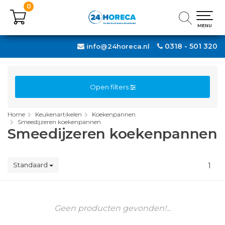
0
0
MENU
MENU
0318 - 501 320
info@24horeca.nl
Open filters
Home
Keukenartikelen
Koekenpannen
Smeedijzeren koekenpannen
Smeedijzeren koekenpannen
Standaard
1
Geen producten gevonden!...