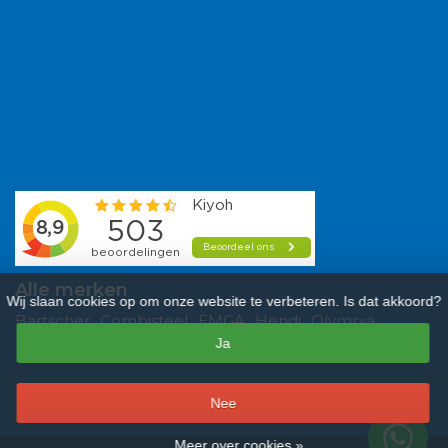
Alle merken
Wij slaan cookies op om onze website te verbeteren. Is dat akkoord?
Bartscher
Combisteel
EMGA
Hendi
Olympia
Ja
Polar
Saro
Tefcold
Veba
Vogue
–
Nee
9,3
/
10
sterren op basis van
481
beoordelingen.
Lees 481 beoordelingen
Meer over cookies »