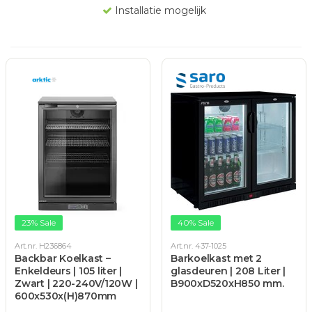
Installatie mogelijk
23% Sale
40% Sale
Art.nr. H236864
Art.nr. 437-1025
Backbar Koelkast –
Barkoelkast met 2
Enkeldeurs | 105 liter |
glasdeuren | 208 Liter |
Zwart | 220-240V/120W |
B900xD520xH850 mm.
600x530x(H)870mm