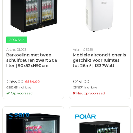
20% Sale
Art.nr. GL003
Art.nr. GE959
Barkoeling met twee
Mobiele airconditioner is
schuifdeuren zwart 208
geschikt voor ruimtes
liter | 90x52xH90cm
tot 26m² | 1337Watt
€465,00
€451,00
€584,00
€562,65 Incl. btw
€545,71 Incl. btw
Op voorraad
Niet op voorraad