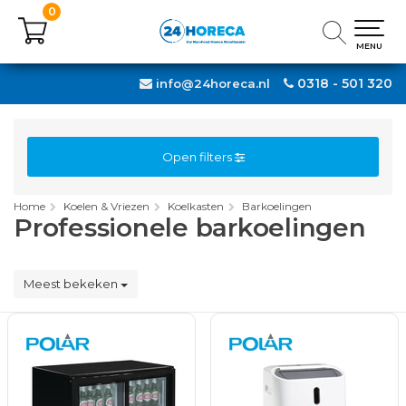
0
0
MENU
MENU
0318 - 501 320
info@24horeca.nl
Open filters
Home
Koelen & Vriezen
Koelkasten
Barkoelingen
Professionele barkoelingen
Meest bekeken