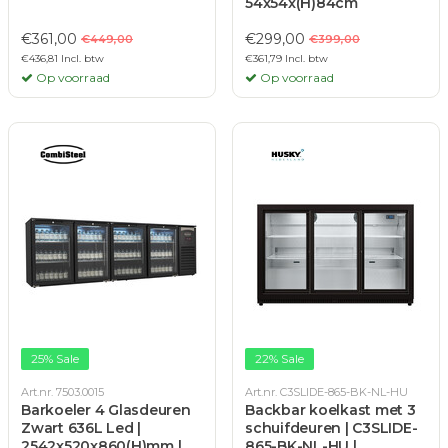
54x54x(H)84cm
€361,00
€299,00
€449,00
€399,00
€436,81 Incl. btw
€361,79 Incl. btw
Op voorraad
Op voorraad
25% Sale
22% Sale
Art.nr. 7503.0015
Art.nr. C3SLIDE-865-BK-NL-HU
Barkoeler 4 Glasdeuren
Backbar koelkast met 3
Zwart 636L Led |
schuifdeuren | C3SLIDE-
2542x520x860(H)mm |
865-BK-NL-HU |