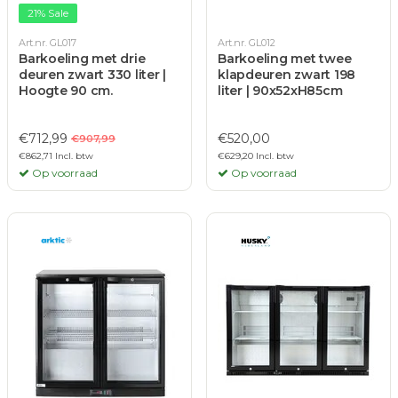
21% Sale
Art.nr. GL017
Art.nr. GL012
Barkoeling met drie
Barkoeling met twee
deuren zwart 330 liter |
klapdeuren zwart 198
Hoogte 90 cm.
liter | 90x52xH85cm
€712,99
€520,00
€907,99
€862,71 Incl. btw
€629,20 Incl. btw
Op voorraad
Op voorraad