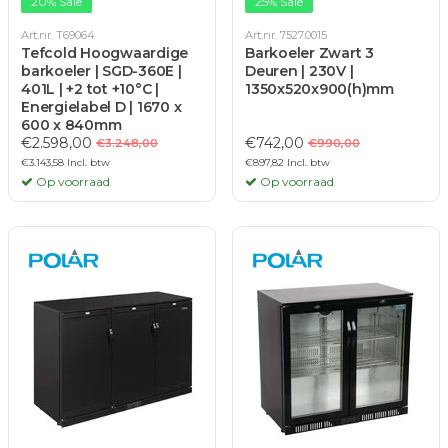
20% Sale
25% Sale
Art.nr. T69064
Art.nr. 7527.0015
Tefcold Hoogwaardige
Barkoeler Zwart 3
barkoeler | SGD-360E |
Deuren | 230V |
401L | +2 tot +10°C |
1350x520x900(h)mm
Energielabel D | 1670 x
600 x 840mm
€2.598,00
€742,00
€3.248,00
€990,00
€3.143,58 Incl. btw
€897,82 Incl. btw
Op voorraad
Op voorraad