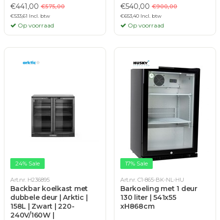
€441,00
€540,00
€575,00
€900,00
€533,61 Incl. btw
€653,40 Incl. btw
Op voorraad
Op voorraad
24% Sale
17% Sale
Art.nr. H236895
Art.nr. C1-865-BK-NL-HU
Backbar koelkast met
Barkoeling met 1 deur
dubbele deur | Arktic |
130 liter | 541x55
158L | Zwart | 220-
xH868cm
240V/160W |