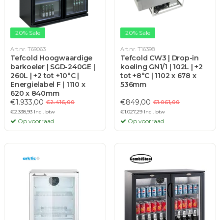
20% Sale
20% Sale
Art.nr. T69063
Art.nr. T16398
Tefcold Hoogwaardige
Tefcold CW3 | Drop-in
barkoeler | SGD-240GE |
koeling GN1/1 | 102L | +2
260L | +2 tot +10°C |
tot +8°C | 1102 x 678 x
Energielabel F | 1110 x
536mm
620 x 840mm
€1.933,00
€849,00
€2.416,00
€1.061,00
€2.338,93 Incl. btw
€1.027,29 Incl. btw
Op voorraad
Op voorraad