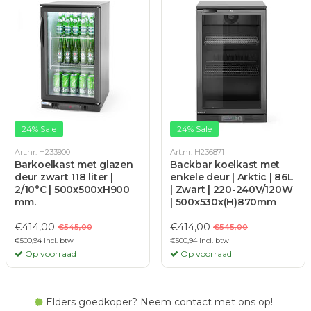
24% Sale
24% Sale
Art.nr. H233900
Art.nr. H236871
Barkoelkast met glazen
Backbar koelkast met
deur zwart 118 liter |
enkele deur | Arktic | 86L
2/10°C | 500x500xH900
| Zwart | 220-240V/120W
mm.
| 500x530x(H)870mm
€414,00
€414,00
€545,00
€545,00
€500,94 Incl. btw
€500,94 Incl. btw
Op voorraad
Op voorraad
Elders goedkoper? Neem contact met ons op!