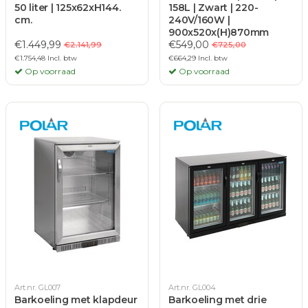
50 liter | 125x62xH144.
158L | Zwart | 220-
cm.
240V/160W |
900x520x(H)870mm
€1.449,99
€549,00
€2.141,99
€725,00
€1.754,48 Incl. btw
€664,29 Incl. btw
Op voorraad
Op voorraad
Art.nr. GL007
Art.nr. GL004
Barkoeling met klapdeur
Barkoeling met drie