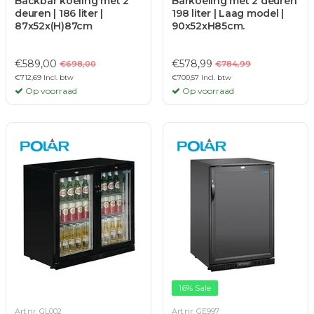
Backbar koeling met 2
Barkoeling met 2 deuren
deuren | 186 liter |
198 liter | Laag model |
87x52x(H)87cm
90x52xH85cm.
€589,00
€578,99
€698,00
€784,99
€712,69 Incl. btw
€700,57 Incl. btw
Op voorraad
Op voorraad
16% Sale
Art.nr. GL002
Art.nr. GE997