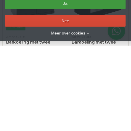
Ja
–
Nee
21% Sale
Meer over cookies »
Art.nr. GL016
Art.nr. GL010
Barkoeling met twee
Barkoeling met twee
blinde klapdeuren 208
schuifdeuren zwart 198
liter | 90x52xH90cm.
liter | 90x52xH85cm
€599,99
€512,00
€759,99
€725,98 Incl. btw
€619,52 Incl. btw
Op voorraad
Op voorraad