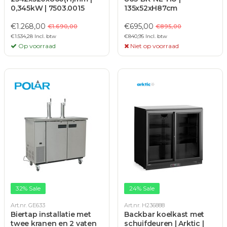
0,345kW | 7503.0015
135x52xH87cm
€1.268,00
€695,00
€1.690,00
€895,00
€1.534,28 Incl. btw
€840,95 Incl. btw
Op voorraad
Niet op voorraad
32% Sale
24% Sale
Art.nr. GE633
Art.nr. H236888
Biertap installatie met
Backbar koelkast met
twee kranen en 2 vaten
schuifdeuren | Arktic |