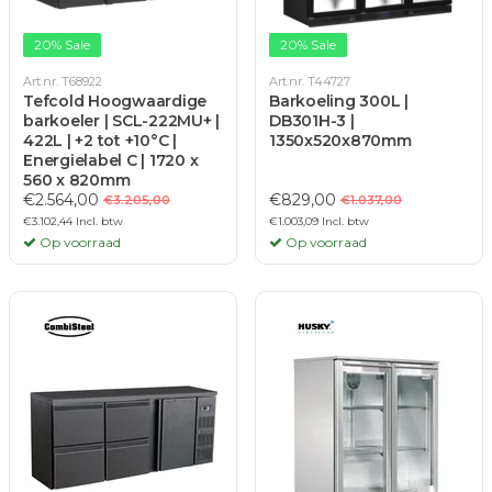
20% Sale
20% Sale
Art.nr. T68922
Art.nr. T44727
Tefcold Hoogwaardige
Barkoeling 300L |
barkoeler | SCL-222MU+ |
DB301H-3 |
422L | +2 tot +10°C |
1350x520x870mm
Energielabel C | 1720 x
560 x 820mm
€2.564,00
€829,00
€3.205,00
€1.037,00
€3.102,44 Incl. btw
€1.003,09 Incl. btw
Op voorraad
Op voorraad