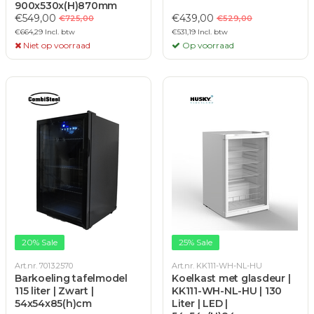
900x530x(H)870mm
€549,00
€439,00
€725,00
€529,00
€664,29 Incl. btw
€531,19 Incl. btw
Niet op voorraad
Op voorraad
20% Sale
25% Sale
Art.nr. 7013.2570
Art.nr. KK111-WH-NL-HU
Barkoeling tafelmodel
Koelkast met glasdeur |
115 liter | Zwart |
KK111-WH-NL-HU | 130
54x54x85(h)cm
Liter | LED |