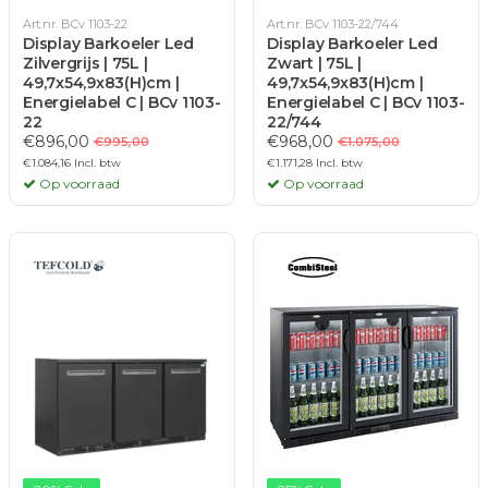
Art.nr. BCv 1103-22
Art.nr. BCv 1103-22/744
Display Barkoeler Led
Display Barkoeler Led
Zilvergrijs | 75L |
Zwart | 75L |
49,7x54,9x83(H)cm |
49,7x54,9x83(H)cm |
Energielabel C | BCv 1103-
Energielabel C | BCv 1103-
22
22/744
€896,00
€968,00
€995,00
€1.075,00
€1.084,16 Incl. btw
€1.171,28 Incl. btw
Op voorraad
Op voorraad