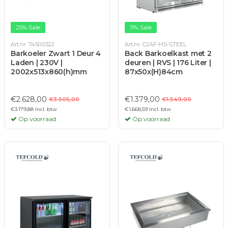
25% Sale
11% Sale
Art.nr. 7450.0322
Art.nr. C2AF-HS-STEEL
Barkoeler Zwart 1 Deur 4
Back Barkoelkast met 2
Laden | 230V |
deuren | RVS | 176 Liter |
2002x513x860(h)mm
87x50x(H)84cm
€2.628,00
€1.379,00
€3.505,00
€1.549,00
€3.179,88 Incl. btw
€1.668,59 Incl. btw
Op voorraad
Op voorraad