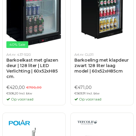
40% Sale
Art.nr. 437-1020
Art.nr. GL011
Barkoelkast met glazen
Barkoeling met klapdeur
deur | 128 liter | LED
zwart 128 liter laag
Verlichting | 60x52xH85
model | 60x52xH85cm
cm.
€420,00
€471,00
€700,00
€508,20 Incl. btw
€569,91 Incl. btw
Op voorraad
Op voorraad