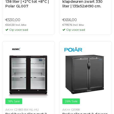
138 liter | +2°C tot +8°C |
klapdeuren zwart 330
Polar GL007
liter | 135x52xH90 cm.
€530,00
€656,00
€641,30 Incl. btw
€793,76 Incl. btw
Op voorraad
Op voorraad
16% Sale
26% Sale
Art.nr. C2-865-BK-NL-HU
Art.nr. GE998