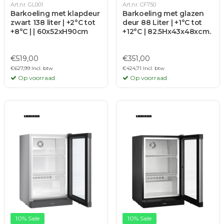
Art.nr. GL001
Art.nr. CF750
Barkoeling met klapdeur
Barkoeling met glazen
zwart 138 liter | +2°C tot
deur 88 Liter | +1°C tot
+8°C | | 60x52xH90cm
+12°C | 82.5Hx43x48xcm.
€519,00
€351,00
€627,99 Incl. btw
€424,71 Incl. btw
Op voorraad
Op voorraad
10% Sale
10% Sale