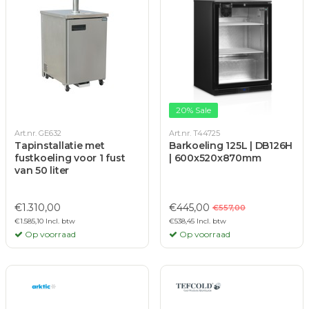
20% Sale
Art.nr. GE632
Art.nr. T44725
Tapinstallatie met
Barkoeling 125L | DB126H
fustkoeling voor 1 fust
| 600x520x870mm
van 50 liter
€1.310,00
€445,00
€557,00
€1.585,10 Incl. btw
€538,45 Incl. btw
Op voorraad
Op voorraad