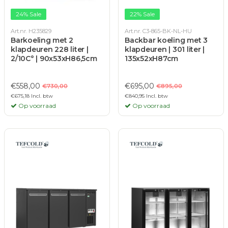
24% Sale
22% Sale
Art.nr. H235829
Art.nr. C3-865-BK-NL-HU
Barkoeling met 2
Backbar koeling met 3
klapdeuren 228 liter |
klapdeuren | 301 liter |
2/10C° | 90x53xH86,5cm
135x52xH87cm
€558,00
€695,00
€730,00
€895,00
€675,18 Incl. btw
€840,95 Incl. btw
Op voorraad
Op voorraad