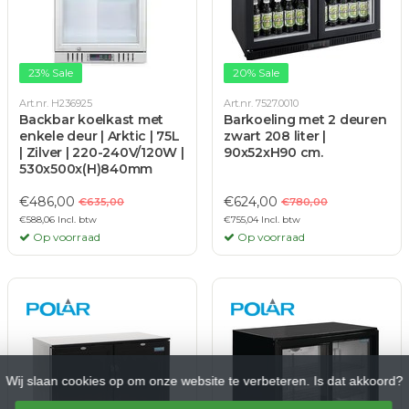
23% Sale
20% Sale
Art.nr. H236925
Art.nr. 7527.0010
Backbar koelkast met
Barkoeling met 2 deuren
enkele deur | Arktic | 75L
zwart 208 liter |
| Zilver | 220-240V/120W |
90x52xH90 cm.
530x500x(H)840mm
€486,00
€624,00
€635,00
€780,00
€588,06 Incl. btw
€755,04 Incl. btw
Op voorraad
Op voorraad
Wij slaan cookies op om onze website te verbeteren. Is dat akkoord?