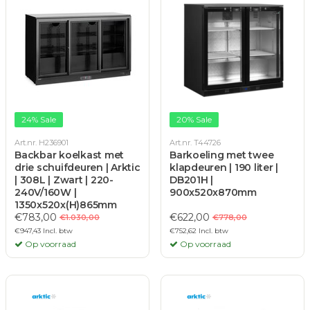
24% Sale
20% Sale
Art.nr. H236901
Art.nr. T44726
Backbar koelkast met
Barkoeling met twee
drie schuifdeuren | Arktic
klapdeuren | 190 liter |
| 308L | Zwart | 220-
DB201H |
240V/160W |
900x520x870mm
1350x520x(H)865mm
€783,00
€622,00
€1.030,00
€778,00
€947,43 Incl. btw
€752,62 Incl. btw
Op voorraad
Op voorraad