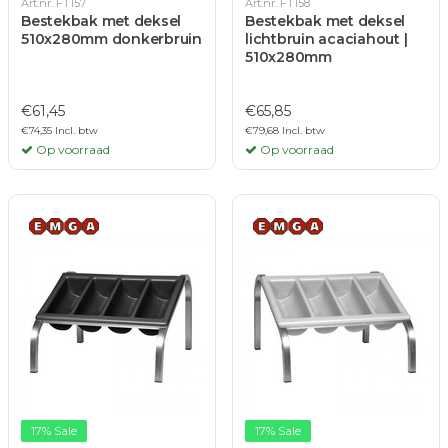
Art.nr. FT157
Art.nr. FT158
Bestekbak met deksel
Bestekbak met deksel
510x280mm donkerbruin
lichtbruin acaciahout |
510x280mm
€61,45
€65,85
€74,35 Incl. btw
€79,68 Incl. btw
Op voorraad
Op voorraad
17% Sale
17% Sale