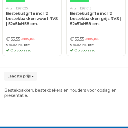
Art.nr. E921025
Art.nr. E921015
Bestekuitgifte incl. 2
Bestekuitgifte incl. 2
bestekbakken zwart RVS
bestekbakken grijs RVS |
| 52x51xH58 cm.
52x51xH58 cm.
€153,55
€153,55
€185,00
€185,00
€185,80 Incl. btw
€185,80 Incl. btw
Op voorraad
Op voorraad
Laagste prijs
Bestekbakken, bestekbekers en houders voor opslag en
presentatie.