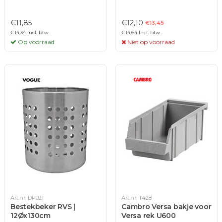
€11,85
€12,10
€13,45
€14,34 Incl. btw
€14,64 Incl. btw
Op voorraad
Niet op voorraad
Art.nr. DP021
Art.nr. T428
Bestekbeker RVS |
Cambro Versa bakje voor
12Øx130cm
Versa rek U600