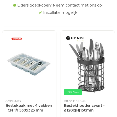
Elders goedkoper? Neem contact met ons op!
Installatie mogelijk
10% Sale
Art.nr. J284
Art.nr. H427033
Bestekbak met 4 vakken
Bestekhouder zwart -
| GN 1/1 530x325 mm
ø120x(H)150mm