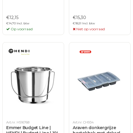
€12,15
€15,30
€14,70 Incl. btw
€18,51 Incl. btw
Op voorraad
Niet op voorraad
Art.nr. H516768
Art.nr. CH934
Emmer Budget Line |
Araven donkergrijze