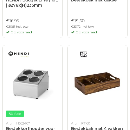
HENDI | Budget Line | 10L
bestekbak met deksel
| ⌀278x(H)235mm
€16,95
€19,60
€20,51 Incl. btw
€23,72 Incl. btw
Op voorraad
Op voorraad
5% Sale
Art.nr. H552407
Art.nr. FT160
Bestekkorfhouder voor
Bestekbak met 4 vakken