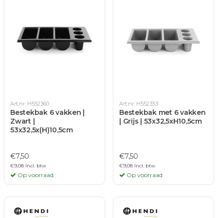
Art.nr. H552360
Art.nr. H552353
Bestekbak 6 vakken |
Bestekbak met 6 vakken
Zwart |
| Grijs | 53x32,5xH10,5cm
53x32,5x(H)10,5cm
€7,50
€7,50
€9,08 Incl. btw
€9,08 Incl. btw
Op voorraad
Op voorraad