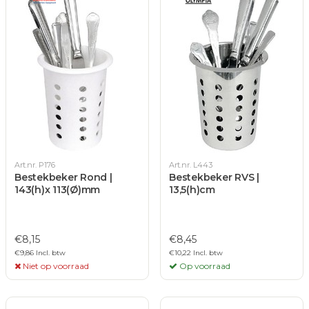
Art.nr. P176
Art.nr. L443
Bestekbeker Rond |
Bestekbeker RVS |
143(h)x 113(Ø)mm
13,5(h)cm
€8,15
€8,45
€9,86 Incl. btw
€10,22 Incl. btw
Niet op voorraad
Op voorraad