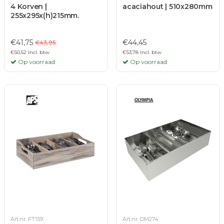
4 Korven |
acaciahout | 510x280mm
255x295x(h)215mm.
€41,75
€44,45
€43,95
€50,52 Incl. btw
€53,78 Incl. btw
Op voorraad
Op voorraad
Art.nr. FT159
Art.nr. DM274