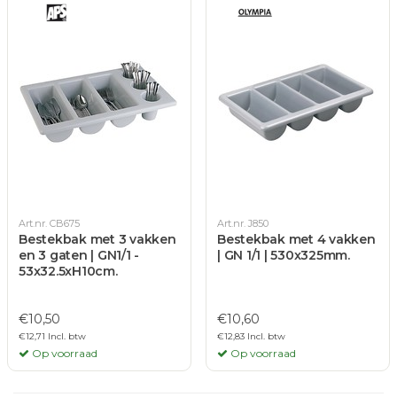
Art.nr. CB675
Art.nr. J850
Bestekbak met 3 vakken
Bestekbak met 4 vakken
en 3 gaten | GN1/1 -
| GN 1/1 | 530x325mm.
53x32.5xH10cm.
€10,50
€10,60
€12,71 Incl. btw
€12,83 Incl. btw
Op voorraad
Op voorraad