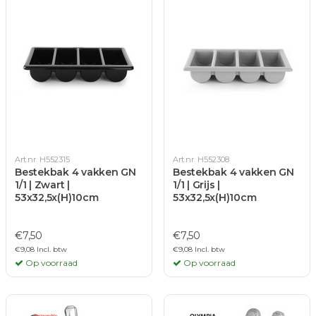
Art.nr. H552315
Art.nr. H552308
Bestekbak 4 vakken GN
Bestekbak 4 vakken GN
1/1 | Zwart |
1/1 | Grijs |
53x32,5x(H)10cm
53x32,5x(H)10cm
€7,50
€7,50
€9,08 Incl. btw
€9,08 Incl. btw
Op voorraad
Op voorraad