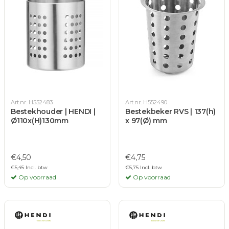
Art.nr. H552483
Art.nr. H552490
Bestekhouder | HENDI |
Bestekbeker RVS | 137(h)
Ø110x(H)130mm
x 97(Ø) mm
€4,50
€4,75
€5,45 Incl. btw
€5,75 Incl. btw
Op voorraad
Op voorraad