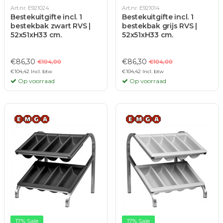
Art.nr. E921024
Art.nr. E921014
Bestekuitgifte incl. 1
Bestekuitgifte incl. 1
bestekbak zwart RVS |
bestekbak grijs RVS |
52x51xH33 cm.
52x51xH33 cm.
€86,30
€86,30
€104,00
€104,00
€104,42 Incl. btw
€104,42 Incl. btw
Op voorraad
Op voorraad
17% Sale
17% Sale