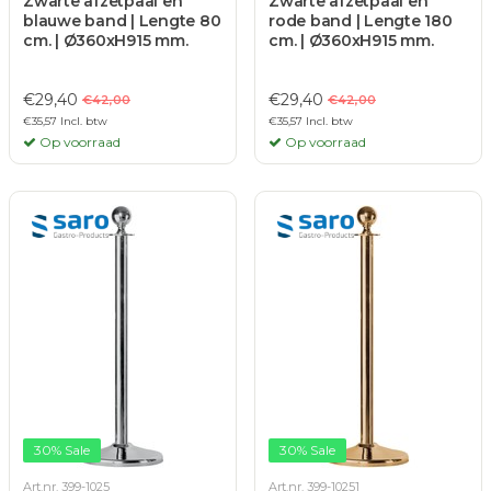
Zwarte afzetpaal en
Zwarte afzetpaal en
blauwe band | Lengte 80
rode band | Lengte 180
cm. | Ø360xH915 mm.
cm. | Ø360xH915 mm.
€29,40
€29,40
€42,00
€42,00
€35,57 Incl. btw
€35,57 Incl. btw
Op voorraad
Op voorraad
30% Sale
30% Sale
Art.nr. 399-1025
Art.nr. 399-10251