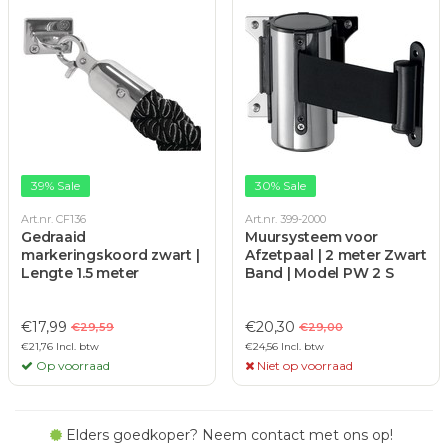
39% Sale
30% Sale
Art.nr. CF136
Art.nr. 399-2000
Gedraaid
Muursysteem voor
markeringskoord zwart |
Afzetpaal | 2 meter Zwart
Lengte 1.5 meter
Band | Model PW 2 S
€17,99
€20,30
€29,59
€29,00
€21,76 Incl. btw
€24,56 Incl. btw
Op voorraad
Niet op voorraad
Elders goedkoper? Neem contact met ons op!