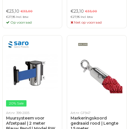
€23,10
€23,10
€33,00
€33,00
€27,95 Incl. btw
€27,95 Incl. btw
Op voorraad
Niet op voorraad
20% Sale
Art.nr. 399-2005
Art.nr. GF947
Muursysteem voor
Markeringskoord
Afzetpaal | 2 meter
gedraaid rood | Lengte
Blauw Band | Model PW
1.5 meter