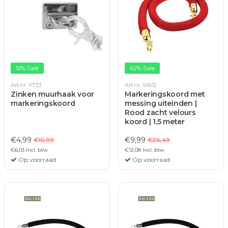
51% Sale
62% Sale
Art.nr. Y733
Art.nr. W612
Zinken muurhaak voor
Markeringskoord met
markeringskoord
messing uiteinden |
Rood zacht velours
koord | 1,5 meter
€4,99
€9,99
€10,09
€26,49
€6,03 Incl. btw
€12,08 Incl. btw
Op voorraad
Op voorraad