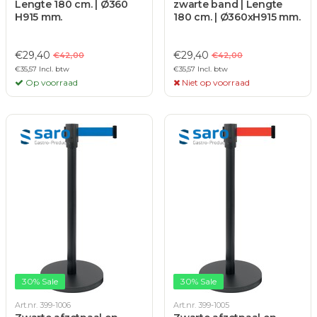
Lengte 180 cm. | Ø360
zwarte band | Lengte
H915 mm.
180 cm. | Ø360xH915 mm.
€29,40
€29,40
€42,00
€42,00
€35,57 Incl. btw
€35,57 Incl. btw
Op voorraad
Niet op voorraad
30% Sale
30% Sale
Art.nr. 399-1006
Art.nr. 399-1005