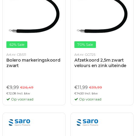
62% Sale
70% Sale
Art.nr. CB511
Art.nr. GG725
Bolero markeringskoord
Afzetkoord 2,5m zwart
zwart
velours en zink uiteinde
€9,99
€11,99
€26,49
€39,99
€12,08 Incl. btw
€14,50 Incl. btw
Op voorraad
Op voorraad