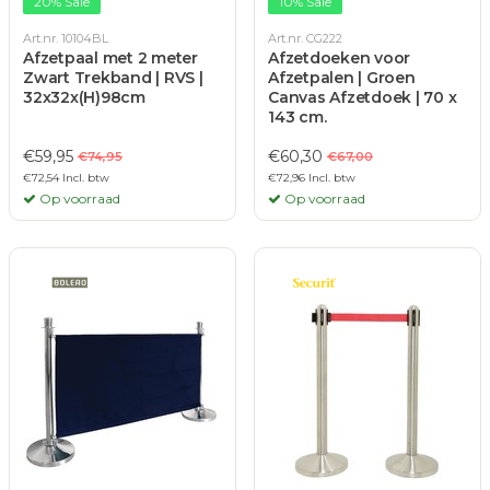
20% Sale
10% Sale
Art.nr. 10104BL
Art.nr. CG222
Afzetpaal met 2 meter
Afzetdoeken voor
Zwart Trekband | RVS |
Afzetpalen | Groen
32x32x(H)98cm
Canvas Afzetdoek | 70 x
143 cm.
€59,95
€60,30
€74,95
€67,00
€72,54 Incl. btw
€72,96 Incl. btw
Op voorraad
Op voorraad