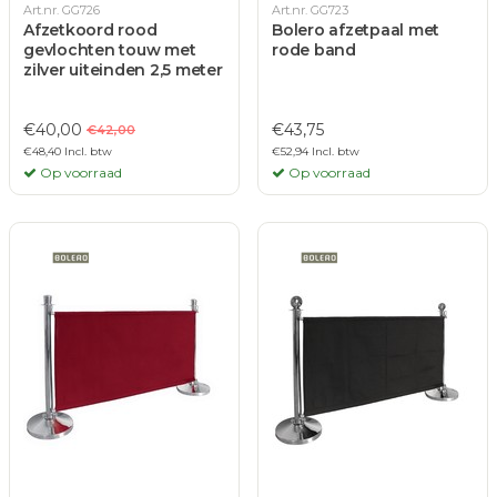
Art.nr. GG726
Art.nr. GG723
Afzetkoord rood
Bolero afzetpaal met
gevlochten touw met
rode band
zilver uiteinden 2,5 meter
€40,00
€43,75
€42,00
€48,40 Incl. btw
€52,94 Incl. btw
Op voorraad
Op voorraad