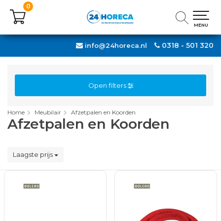
0
0
MENU
MENU
0318 - 501 320
info@24horeca.nl
Open filters
Home
Meubilair
Afzetpalen en Koorden
Afzetpalen en Koorden
Laagste prijs