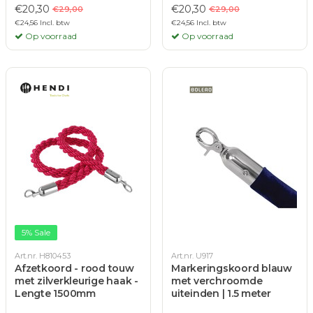
€20,30
€20,30
€29,00
€29,00
€24,56 Incl. btw
€24,56 Incl. btw
Op voorraad
Op voorraad
5% Sale
Art.nr. H810453
Art.nr. U917
Afzetkoord - rood touw
Markeringskoord blauw
met zilverkleurige haak -
met verchroomde
Lengte 1500mm
uiteinden | 1.5 meter