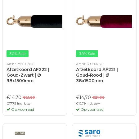
30% Sale
30% Sale
Art.nr. 399-10263
Art.nr. 399-10262
Afzetkoord AF222 |
Afzetkoord AF221 |
Goud-Zwart | Ø
Goud-Rood | Ø
38x1500mm
38x1500mm
€14,70
€14,70
€21,00
€21,00
€17,79 Incl. btw
€17,79 Incl. btw
Op voorraad
Op voorraad