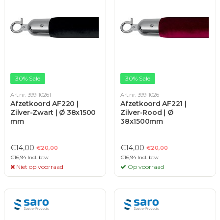
30% Sale
30% Sale
Art.nr. 399-10261
Art.nr. 399-1026
Afzetkoord AF220 |
Afzetkoord AF221 |
Zilver-Zwart | Ø 38x1500
Zilver-Rood | Ø
mm
38x1500mm
€14,00
€14,00
€20,00
€20,00
€16,94 Incl. btw
€16,94 Incl. btw
Niet op voorraad
Op voorraad