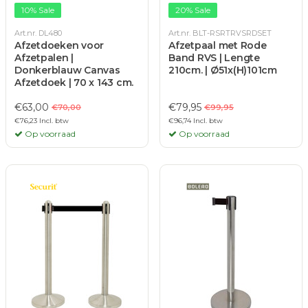
10% Sale
20% Sale
Art.nr. DL480
Art.nr. BLT-RSRTRVSRDSET
Afzetdoeken voor
Afzetpaal met Rode
Afzetpalen |
Band RVS | Lengte
Donkerblauw Canvas
210cm. | Ø51x(H)101cm
Afzetdoek | 70 x 143 cm.
€63,00
€79,95
€70,00
€99,95
€76,23 Incl. btw
€96,74 Incl. btw
Op voorraad
Op voorraad