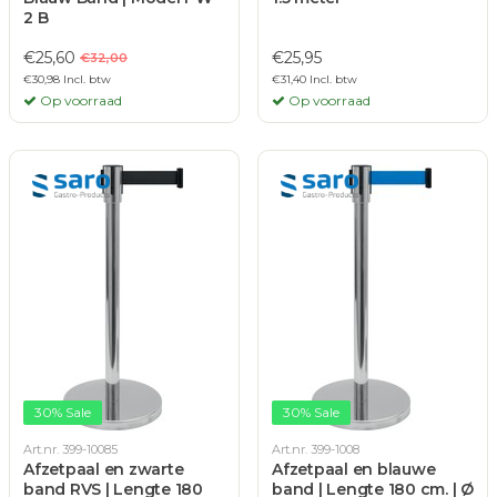
2 B
€25,60
€25,95
€32,00
€30,98 Incl. btw
€31,40 Incl. btw
Op voorraad
Op voorraad
30% Sale
30% Sale
Art.nr. 399-10085
Art.nr. 399-1008
Afzetpaal en zwarte
Afzetpaal en blauwe
band RVS | Lengte 180
band | Lengte 180 cm. | Ø