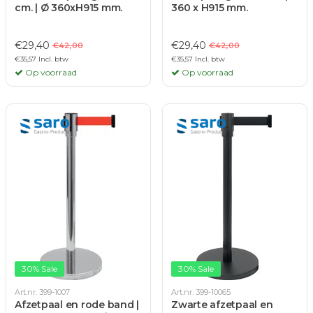
cm. | Ø 360xH915 mm.
360 x H915 mm.
€29,40
€29,40
€42,00
€42,00
€35,57 Incl. btw
€35,57 Incl. btw
Op voorraad
Op voorraad
30% Sale
30% Sale
Art.nr. 399-1007
Art.nr. 399-10065
Afzetpaal en rode band |
Zwarte afzetpaal en