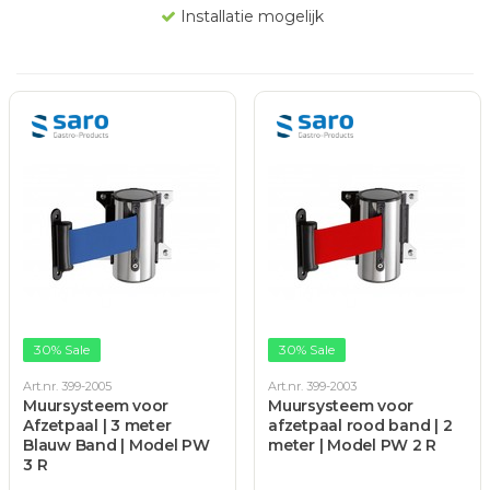
Installatie mogelijk
30% Sale
30% Sale
Art.nr. 399-2005
Art.nr. 399-2003
Muursysteem voor
Muursysteem voor
Afzetpaal | 3 meter
afzetpaal rood band | 2
Blauw Band | Model PW
meter | Model PW 2 R
3 R