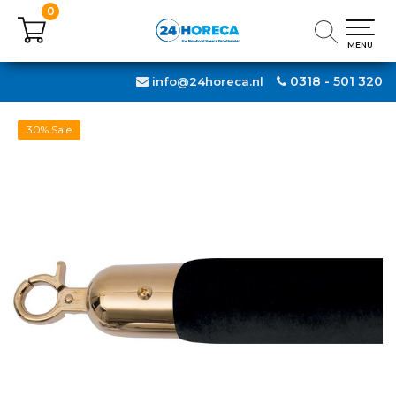
0
0
MENU
MENU
0318 - 501 320
info@24horeca.nl
30% Sale