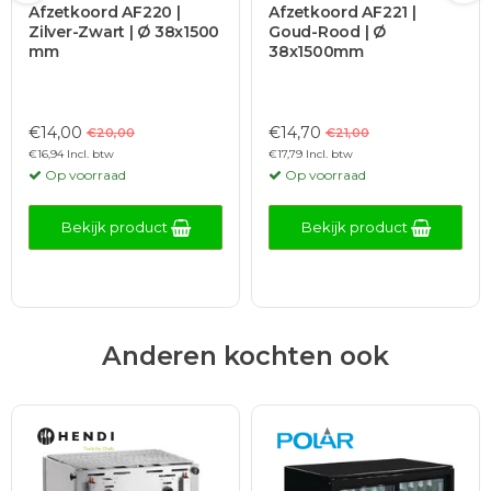
Afzetkoord AF220 |
Afzetkoord AF221 |
Zilver-Zwart | Ø 38x1500
Goud-Rood | Ø
mm
38x1500mm
€14,00
€14,70
€20,00
€21,00
€16,94 Incl. btw
€17,79 Incl. btw
Op voorraad
Op voorraad
Bekijk product
Bekijk product
Anderen kochten ook