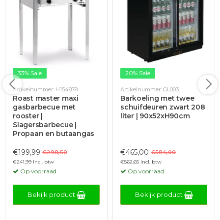
33% Sale
20% Sale
Artikelnummer: H154878
Artikelnummer: GL003
Roast master maxi
Barkoeling met twee
gasbarbecue met
schuifdeuren zwart 208
rooster |
liter | 90x52xH90cm
Slagersbarbecue |
Propaan en butaangas
€199,99
€465,00
€298,50
€584,00
€241,99 Incl. btw
€562,65 Incl. btw
Op voorraad
Op voorraad
Bekijk product
Bekijk product