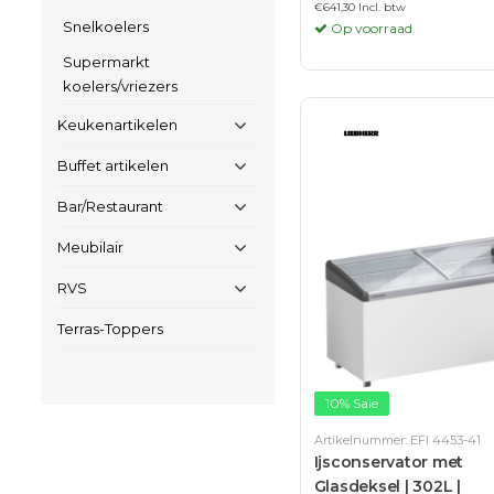
€641,30 Incl. btw
Snelkoelers
Op voorraad
Supermarkt
koelers/vriezers
Keukenartikelen
Buffet artikelen
Bar/Restaurant
Meubilair
RVS
Terras-Toppers
10% Sale
Artikelnummer: EFI 4453-41
Ijsconservator met
Glasdeksel | 302L |