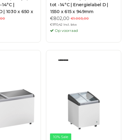
-14°C |
tot -14°C | Energielabel D |
D | 1030 x 650 x
1550 x 615 x 949mm
€802,00
,00
€1.003,00
€970,42 Incl. btw
Op voorraad
10% Sale