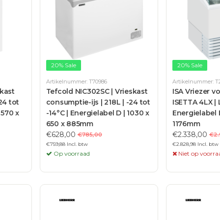
20% Sale
20% Sale
Artikelnummer: T70986
Artikelnummer: T
skast
Tefcold NIC302SC | Vrieskast
ISA Vriezer vo
24 tot
consumptie-ijs | 218L | -24 tot
ISETTA 4LX | L 
 570 x
-14°C | Energielabel D | 1030 x
Energielabel 
650 x 885mm
1176mm
€628,00
€2.338,00
€785,00
€2.
€759,88 Incl. btw
€2.828,98 Incl. btw
Op voorraad
Niet op voorra