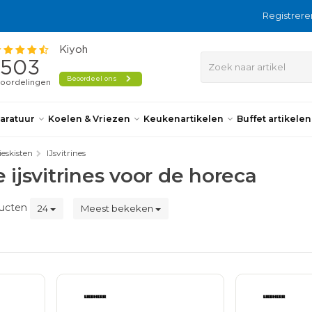
Registrere
aratuur
Koelen & Vriezen
Keukenartikelen
Buffet artikele
ieskisten
IJsvitrines
 ijsvitrines voor de horeca
ucten
24
Meest bekeken