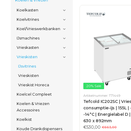
Koelen & Vriezen
Koelkasten
Koelvitrines
Koel/Vrieswerkbanken
IJsmachines
Vrieskasten
Vrieskisten
IJsvitrines
Vrieskisten
Vrieskist Horeca
20% Sale
Koelcel Compleet
Artikelnummer: T71449
Tefcold IC202SC | Vrie
Koelen & Vriezen
consumptie-ijs | 155L | 
Accessoires
-14°C | Energielabel D |
Koelkist
630 x 892mm
€530,00
€663,00
Koude Drankdispensers