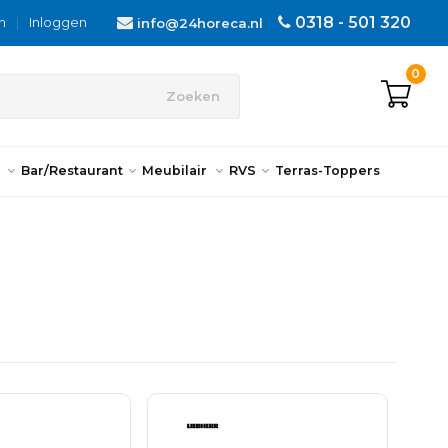
0318 - 501 320
n
|
Inloggen
info@24horeca.nl
0
Zoeken
n
Bar/Restaurant
Meubilair
RVS
Terras-Toppers