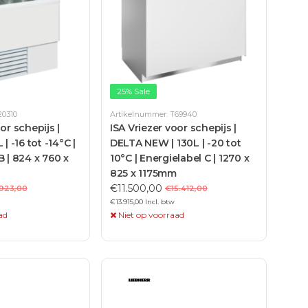
25% Sale
20310
Artikelnummer: T69940
or schepijs |
ISA Vriezer voor schepijs |
| -16 tot -14°C |
DELTA NEW | 130L | -20 tot
B | 824 x 760 x
10°C | Energielabel C | 1270 x
825 x 1175mm
€11.500,00
923,00
€15.412,00
€13.915,00 Incl. btw
ad
Niet op voorraad