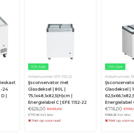
10% Sale
10% Sale
Artikelnummer: EFE 1152-22
Artikelnummer: EF
ieskast
Ijsconservator met
Ijsconservat
 -24
Glasdeksel | 80L |
Glasdeksel | 1
 D |
75,1x48,1x82,5(H)cm |
62,5x66,1x82,
Energielabel C | EFE 1152-22
Energielabel 
€626,00
€716,00
€695,00
€795,
€757,46 Incl. btw
€866,36 Incl. btw
Niet op voorraad
Niet op voorra