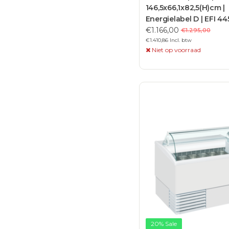
146,5x66,1x82,5(H)cm |
Energielabel D | EFI 44
€1.166,00
€1.295,00
€1.410,86 Incl. btw
Niet op voorraad
20% Sale