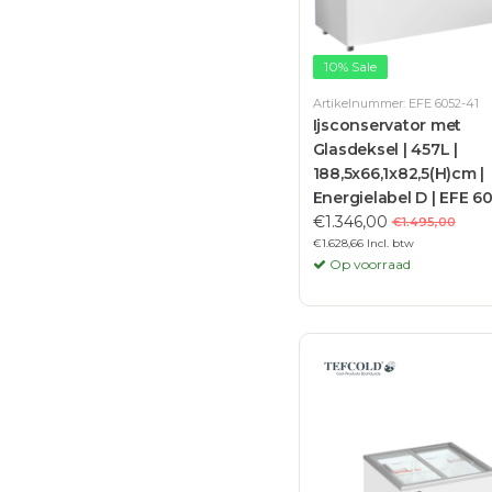
10% Sale
Artikelnummer: EFE 6052-41
Ijsconservator met
Glasdeksel | 457L |
188,5x66,1x82,5(H)cm |
Energielabel D | EFE 6
€1.346,00
€1.495,00
€1.628,66 Incl. btw
Op voorraad