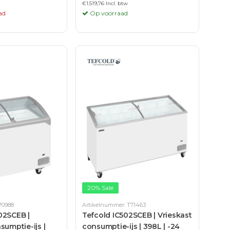
€1.519,76 Incl. btw
ad
Op voorraad
20% Sale
70988
Artikelnummer: T71463
02SCEB |
Tefcold IC502SCEB | Vrieskast
sumptie-ijs |
consumptie-ijs | 398L | -24