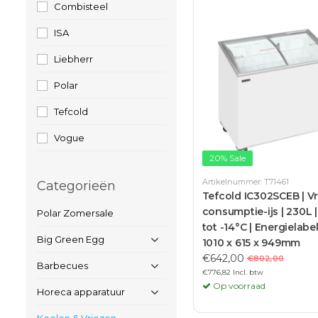
Combisteel
ISA
Liebherr
Polar
Tefcold
Vogue
20% Sale
Artikelnummer: T71461
Categorieën
Tefcold IC302SCEB | Vr
consumptie-ijs | 230L |
Polar Zomersale
tot -14°C | Energielabel
Big Green Egg
1010 x 615 x 949mm
€642,00
€802,00
Barbecues
€776,82 Incl. btw
Op voorraad
Horeca apparatuur