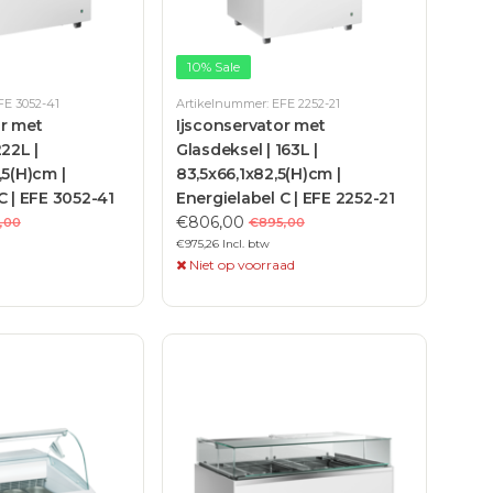
10% Sale
FE 3052-41
Artikelnummer: EFE 2252-21
or met
Ijsconservator met
222L |
Glasdeksel | 163L |
,5(H)cm |
83,5x66,1x82,5(H)cm |
C | EFE 3052-41
Energielabel C | EFE 2252-21
€806,00
,00
€895,00
€975,26 Incl. btw
Niet op voorraad