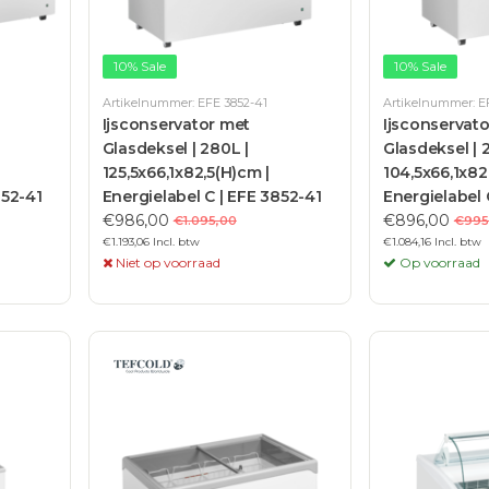
10% Sale
10% Sale
Artikelnummer: EFE 3852-41
Artikelnummer: E
Ijsconservator met
Ijsconservat
Glasdeksel | 280L |
Glasdeksel | 
125,5x66,1x82,5(H)cm |
104,5x66,1x82
052-41
Energielabel C | EFE 3852-41
Energielabel 
€986,00
€896,00
€1.095,00
€995
€1.193,06 Incl. btw
€1.084,16 Incl. btw
Niet op voorraad
Op voorraad