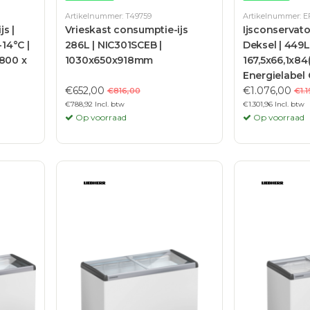
Artikelnummer: T49759
Artikelnummer: E
js |
Vrieskast consumptie-ijs
Ijsconservat
-14°C |
286L | NIC301SCEB |
Deksel | 449L
 800 x
1030x650x918mm
167,5x66,1x84
Energielabel 
€652,00
€1.076,00
€816,00
€1.
€788,92 Incl. btw
€1.301,96 Incl. btw
Op voorraad
Op voorraad