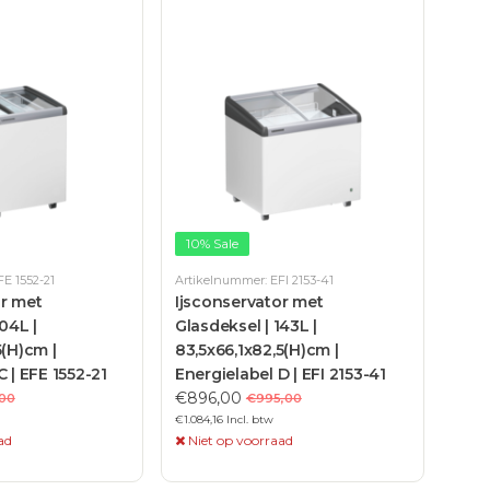
10% Sale
E 1552-21
Artikelnummer: EFI 2153-41
or met
Ijsconservator met
04L |
Glasdeksel | 143L |
5(H)cm |
83,5x66,1x82,5(H)cm |
C | EFE 1552-21
Energielabel D | EFI 2153-41
€896,00
00
€995,00
€1.084,16 Incl. btw
ad
Niet op voorraad