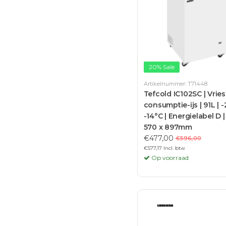
20% Sale
Artikelnummer: T71448
Tefcold IC102SC | Vrie
consumptie-ijs | 91L | -
-14°C | Energielabel D |
570 x 897mm
€477,00
€596,00
€577,17 Incl. btw
Op voorraad