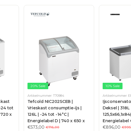
20% Sale
10% Sale
Artikelnummer: T70984
Artikelnummer: E
skast
Tefcold NIC202SCEB |
Ijsconservat
-24 tot
Vrieskast consumptie-ijs |
Deksel | 318L 
 720 x
126L | -24 tot -14°C |
125,5x66,1x84
Energielabel D | 740 x 650 x
Energielabel 
918mm
€573,00
€896,00
€716,00
€995