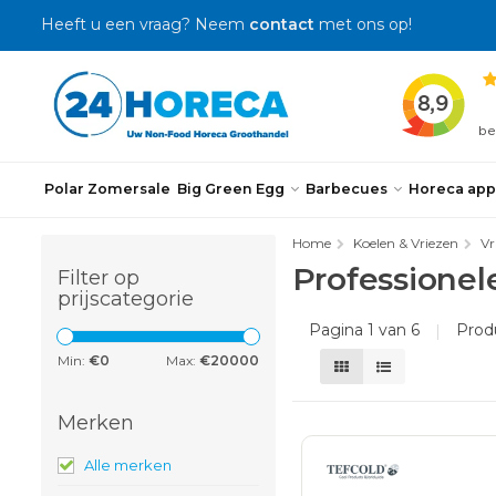
Heeft u een vraag? Neem
contact
met ons op!
Polar Zomersale
Big Green Egg
Barbecues
Horeca app
Home
Koelen & Vriezen
Vr
Professionele
Filter op
prijscategorie
Pagina 1 van 6
|
Prod
Min:
€
0
Max:
€
20000
Merken
Alle merken