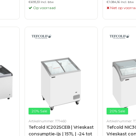
€693,33 Incl. btw
€1.084,16 Incl. btw
Op voorraad
Niet op voorra
20% Sale
20% Sale
Artikelnummer: T71460
Artikelnummer: T
Tefcold IC202SCEB | Vrieskast
Tefcold NIC3
consumptie-ijs | 157L | -24 tot
Vrieskast con