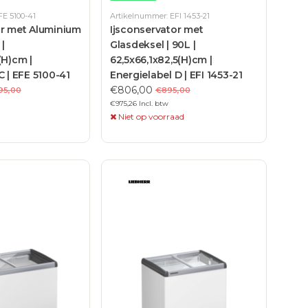
FE 5100-41
Artikelnummer: EFI 1453-21
or met Aluminium
Ijsconservator met
 |
Glasdeksel | 90L |
(H)cm |
62,5x66,1x82,5(H)cm |
C | EFE 5100-41
Energielabel D | EFI 1453-21
€806,00
195,00
€895,00
€975,26 Incl. btw
Niet op voorraad