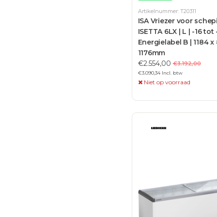
Artikelnummer: T20311
ISA Vriezer voor schepi
ISETTA 6LX | L | -16 tot 
Energielabel B | 1184 x
1176mm
€2.554,00
€3.192,00
€3.090,34 Incl. btw
Niet op voorraad