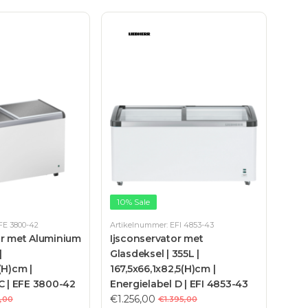
10% Sale
FE 3800-42
Artikelnummer: EFI 4853-43
or met Aluminium
Ijsconservator met
|
Glasdeksel | 355L |
(H)cm |
167,5x66,1x82,5(H)cm |
C | EFE 3800-42
Energielabel D | EFI 4853-43
€1.256,00
,00
€1.395,00