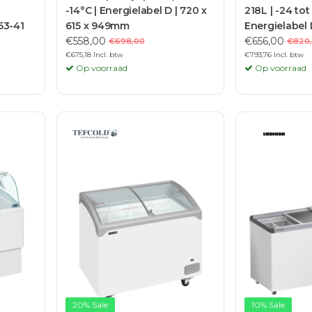
-14°C | Energielabel D | 720 x
218L | -24 tot 
53-41
615 x 949mm
Energielabel 
€558,00
918mm
€656,00
€698,00
€820
€675,18 Incl. btw
€793,76 Incl. btw
Op voorraad
Op voorraad
20% Sale
10% Sale