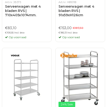
Art.nr. JB373
Art.nr. H810118
Serveerwagen met 4
Serveerwagen met 4
bladen RVS |
bladen RVS |
710x405x1074mm.
91x59xH126cm
€83,10
€153,00
€187,50
€100,55 Incl. btw
€185,13 Incl. btw
Op voorraad
Op voorraad
24% Sale