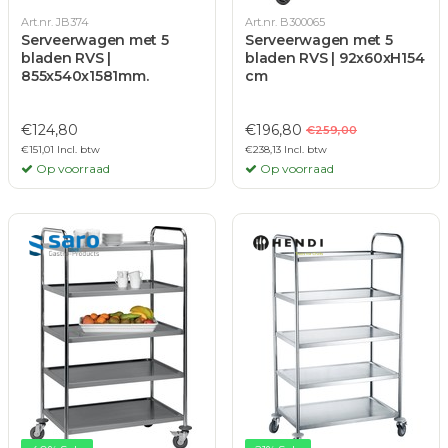
Art.nr. JB374
Art.nr. B300065
Serveerwagen met 5
Serveerwagen met 5
bladen RVS |
bladen RVS | 92x60xH154
855x540x1581mm.
cm
€124,80
€196,80
€259,00
€151,01 Incl. btw
€238,13 Incl. btw
Op voorraad
Op voorraad