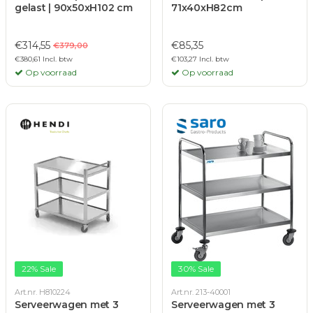
gelast | 90x50xH102 cm
71x40xH82cm
€314,55
€85,35
€379,00
€380,61 Incl. btw
€103,27 Incl. btw
Op voorraad
Op voorraad
22% Sale
30% Sale
Art.nr. H810224
Art.nr. 213-40001
Serveerwagen met 3
Serveerwagen met 3