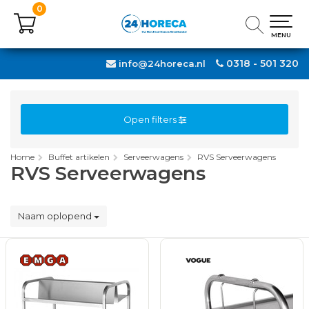
0
0
MENU
MENU
0318 - 501 320
info@24horeca.nl
Open filters
Home
Buffet artikelen
Serveerwagens
RVS Serveerwagens
RVS Serveerwagens
Naam oplopend