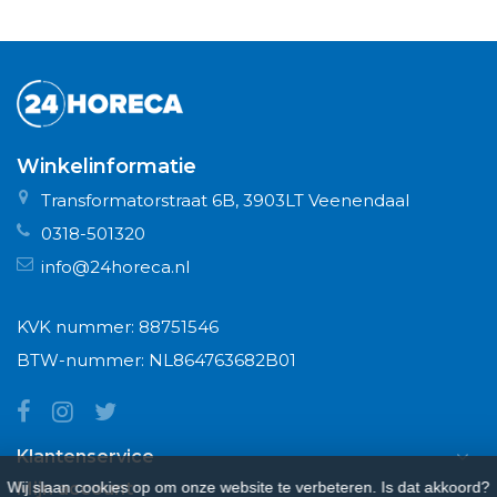
Winkelinformatie
Transformatorstraat 6B, 3903LT Veenendaal
0318-501320
info@24horeca.nl
KVK nummer: 88751546
BTW-nummer: NL864763682B01
Klantenservice
Mijn account
Wij slaan cookies op om onze website te verbeteren. Is dat akkoord?