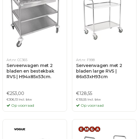
Art.nr. CC365
Art.nr. F998
Serveerwagen met 2
Serveerwagen met 2
bladen en bestekbak
bladen large RVS |
RVS | H94x85x53cm.
86x53xH93cm
€253,00
€128,55
€306,13 Incl. btw
€155,55 Incl. btw
Op voorraad
Op voorraad