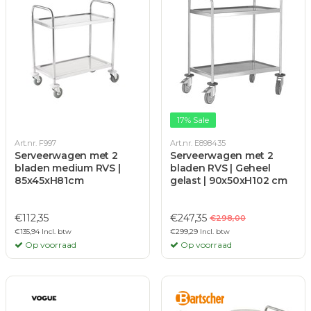
17% Sale
Art.nr. F997
Art.nr. E898435
Serveerwagen met 2
Serveerwagen met 2
bladen medium RVS |
bladen RVS | Geheel
85x45xH81cm
gelast | 90x50xH102 cm
€112,35
€247,35
€298,00
€135,94 Incl. btw
€299,29 Incl. btw
Op voorraad
Op voorraad