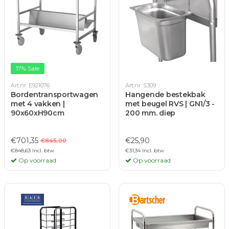
17% Sale
Art.nr. E921076
Art.nr. S309
Bordentransportwagen
Hangende bestekbak
met 4 vakken |
met beugel RVS | GN1/3 -
90x60xH90cm
200 mm. diep
€701,35
€25,90
€845,00
€848,63 Incl. btw
€31,34 Incl. btw
Op voorraad
Op voorraad