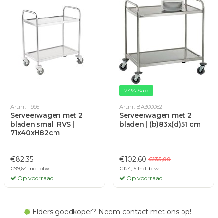
24% Sale
Art.nr. F996
Art.nr. BA300062
Serveerwagen met 2
Serveerwagen met 2
bladen small RVS |
bladen | (b)83x(d)51 cm
71x40xH82cm
€82,35
€102,60
€135,00
€99,64 Incl. btw
€124,15 Incl. btw
Op voorraad
Op voorraad
Elders goedkoper? Neem contact met ons op!