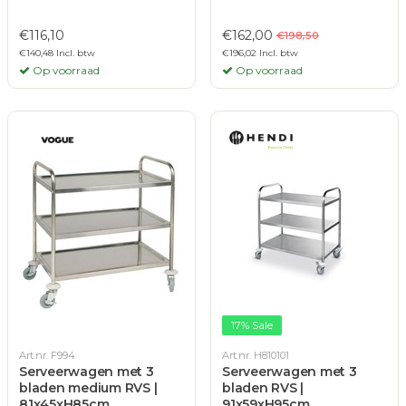
€116,10
€162,00
€198,50
€140,48 Incl. btw
€196,02 Incl. btw
Op voorraad
Op voorraad
17% Sale
Art.nr. F994
Art.nr. H810101
Serveerwagen met 3
Serveerwagen met 3
bladen medium RVS |
bladen RVS |
81x45xH85cm
91x59xH95cm