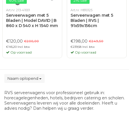
40% Sale
21% Sale
Art.nr. 213-41001
Art.nr. H810125
Serveerwagen met 5
Serveerwagen met 5
Bladen | Model DAVID | B
Bladen | RVS |
860 x D 540 x H 1540 mm
91x59x156cm
€120,00
€198,00
€200,00
€249,50
€145,20 Incl. btw
€239,58 Incl. btw
Op voorraad
Op voorraad
Naam oplopend
RVS serveerwagens voor professioneel gebruik in:
horecagelegenheden, hotels, bedrijven catering en scholen.
Serveerwagens leveren wij voor alle doeleinden. Heeft u
advies nodig? Dan helpen wij u graag verder.