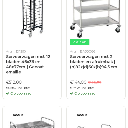
25% Sale
Art.nr. DP290
Art.nr. BA300056
Serveerwagen met 12
Serveerwagen met 2
bladen 46x36 en
bladen en afruimbak |
48x37cm. | Gecoat
(b)92x(d)60x(h)94,5 cm
emaille
€512,00
€144,00
€192,00
€619,52 Incl. btw
€174,24 Incl. btw
Op voorraad
Op voorraad