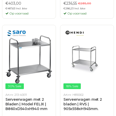
€403,00
€236,55
€285,00
€487,63 Incl. btw
€286,23 Incl. btw
Op voorraad
Op voorraad
30% Sale
18% Sale
Art.nr. 213-40011
Art.nr. H810002
Serveerwagen met 2
Serveerwagen met 2
Bladen | Model FELIX |
bladen | RVS |
B860xD540xH940 mm
905x558xH945mm.