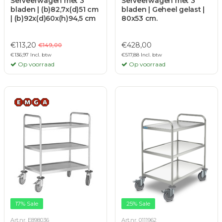
Serveerwagen met 3
Serveerwagen met 3
bladen | (b)82,7x(d)51 cm
bladen | Geheel gelast |
| (b)92x(d)60x(h)94,5 cm
80x53 cm.
€113,20
€428,00
€149,00
€136,97 Incl. btw
€517,88 Incl. btw
Op voorraad
Op voorraad
17% Sale
25% Sale
Art.nr. E898036
Art.nr. 0111962