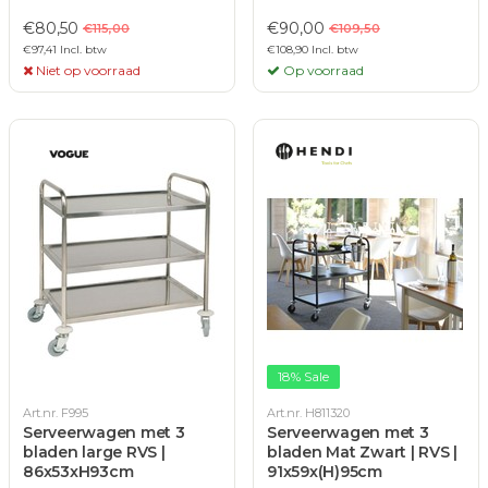
€80,50
€90,00
€115,00
€109,50
€97,41 Incl. btw
€108,90 Incl. btw
Niet op voorraad
Op voorraad
18% Sale
Art.nr. F995
Art.nr. H811320
Serveerwagen met 3
Serveerwagen met 3
bladen large RVS |
bladen Mat Zwart | RVS |
86x53xH93cm
91x59x(H)95cm