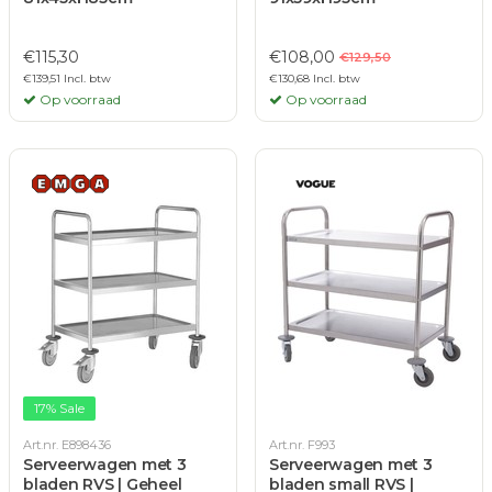
€115,30
€108,00
€129,50
€139,51 Incl. btw
€130,68 Incl. btw
Op voorraad
Op voorraad
17% Sale
Art.nr. E898436
Art.nr. F993
Serveerwagen met 3
Serveerwagen met 3
bladen RVS | Geheel
bladen small RVS |