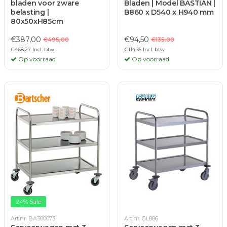
bladen voor zware
Bladen | Model BASTIAN |
belasting |
B860 x D540 x H940 mm
80x50xH85cm
€387,00
€94,50
€495,00
€135,00
€468,27 Incl. btw
€114,35 Incl. btw
Op voorraad
Op voorraad
24% Sale
Art.nr. BA300073
Art.nr. GL886