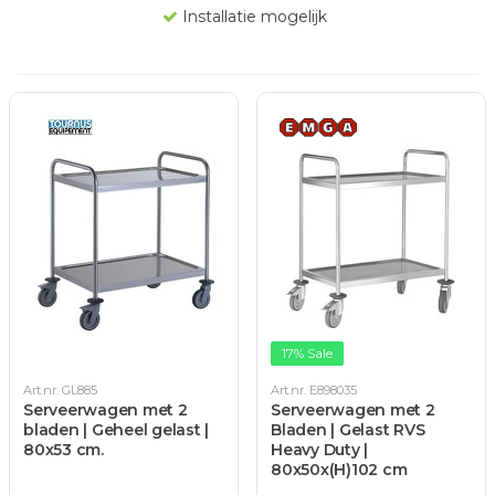
Installatie mogelijk
17% Sale
Art.nr. GL885
Art.nr. E898035
Serveerwagen met 2
Serveerwagen met 2
bladen | Geheel gelast |
Bladen | Gelast RVS
80x53 cm.
Heavy Duty |
80x50x(H)102 cm