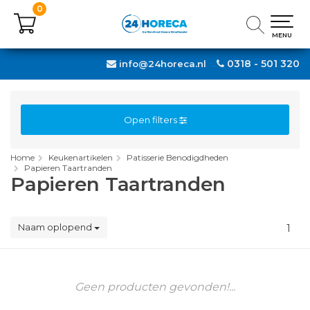
0
0
MENU
MENU
0318 - 501 320
info@24horeca.nl
Open filters
Home
Keukenartikelen
Patisserie Benodigdheden
Papieren Taartranden
Papieren Taartranden
Naam oplopend
1
Geen producten gevonden!...