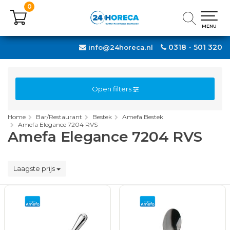
0
0
MENU
MENU
0318 - 501 320
info@24horeca.nl
Open filters
Home
Bar/Restaurant
Bestek
Amefa Bestek
Amefa Elegance 7204 RVS
Amefa Elegance 7204 RVS
Laagste prijs