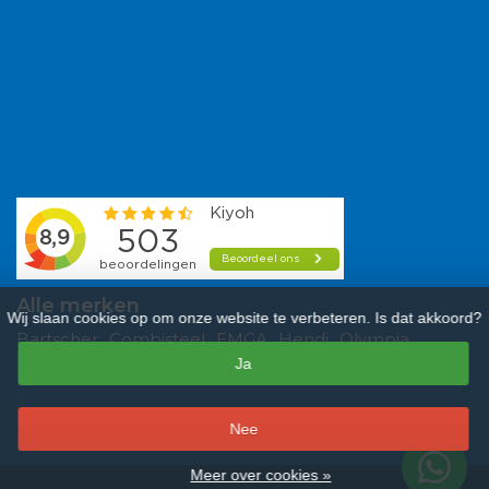
Alle merken
Wij slaan cookies op om onze website te verbeteren. Is dat akkoord?
Bartscher
Combisteel
EMGA
Hendi
Olympia
Ja
Polar
Saro
Tefcold
Veba
Vogue
–
Nee
9,3
/
10
sterren op basis van
481
beoordelingen.
Lees 481 beoordelingen
Meer over cookies »