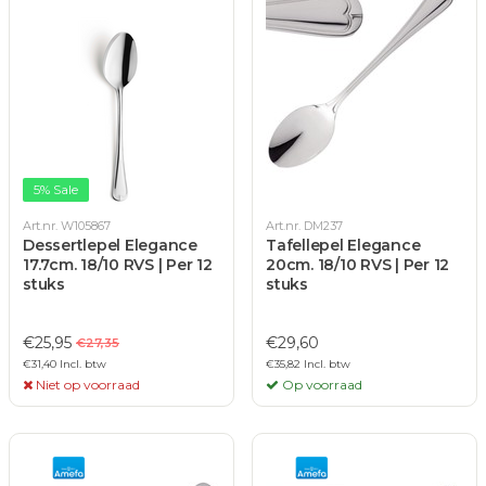
5% Sale
Art.nr. W105867
Art.nr. DM237
Dessertlepel Elegance
Tafellepel Elegance
17.7cm. 18/10 RVS | Per 12
20cm. 18/10 RVS | Per 12
stuks
stuks
€25,95
€29,60
€27,35
€31,40 Incl. btw
€35,82 Incl. btw
Niet op voorraad
Op voorraad