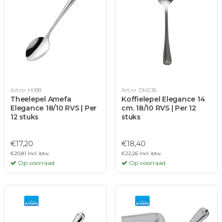
Art.nr. H088
Art.nr. DM236
Theelepel Amefa
Koffielepel Elegance 14
Elegance 18/10 RVS | Per
cm. 18/10 RVS | Per 12
12 stuks
stuks
€17,20
€18,40
€20,81 Incl. btw
€22,26 Incl. btw
Op voorraad
Op voorraad