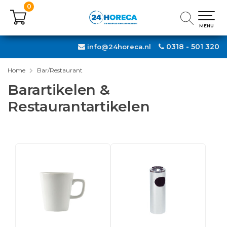
0
0
MENU
MENU
0318 - 501 320
info@24horeca.nl
Home
Bar/Restaurant
Barartikelen &
Restaurantartikelen