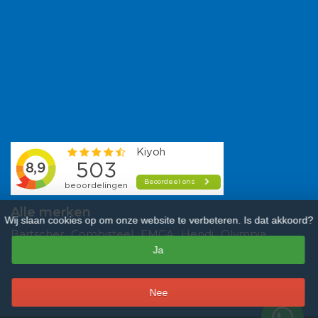
Alle merken
Wij slaan cookies op om onze website te verbeteren. Is dat akkoord?
Bartscher
Combisteel
EMGA
Hendi
Olympia
Ja
Polar
Saro
Tefcold
Veba
Vogue
–
Nee
9,3
/
10
sterren op basis van
481
beoordelingen.
Lees 481 beoordelingen