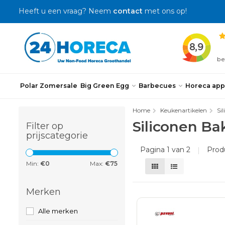
Heeft u een vraag? Neem
contact
met ons op!
Polar Zomersale
Big Green Egg
Barbecues
Horeca app
Home
Keukenartikelen
Si
Siliconen B
Filter op
prijscategorie
Pagina 1 van 2
|
Prod
Min:
€
0
Max:
€
75
Merken
Alle merken