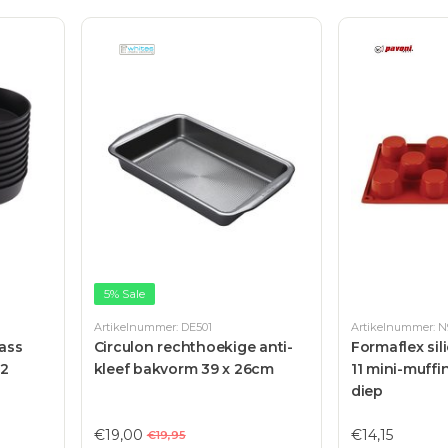
5% Sale
Artikelnummer: DE501
Artikelnummer: 
ass
Circulon rechthoekige anti-
Formaflex si
12
kleef bakvorm 39 x 26cm
11 mini-muffi
diep
€19,00
€14,15
€19,95