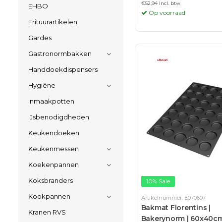
€52,94 Incl. btw
EHBO
Op voorraad
Frituurartikelen
Gardes
Gastronormbakken
Handdoekdispensers
Hygiëne
Inmaakpotten
IJsbenodigdheden
Keukendoeken
Keukenmessen
Koekenpannen
Koksbranders
10% Sale
Kookpannen
Artikelnummer: E070607
Bakmat Florentins |
Kranen RVS
Bakerynorm | 60x40cm.