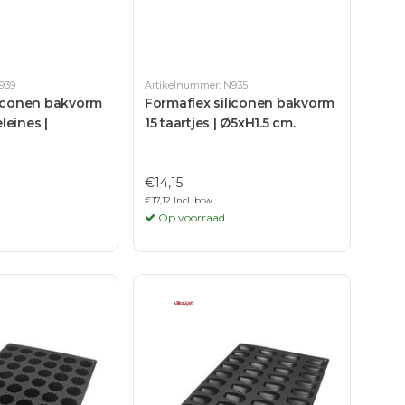
939
Artikelnummer: N935
liconen bakvorm
Formaflex siliconen bakvorm
leines |
15 taartjes | Ø5xH1.5 cm.
€14,15
€17,12 Incl. btw
Op voorraad