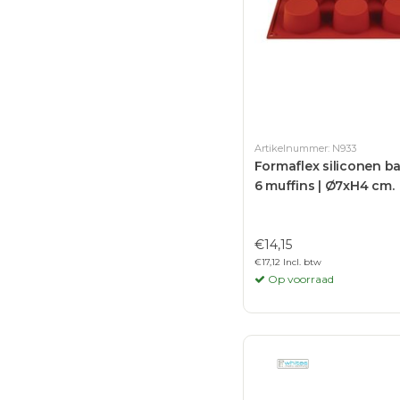
Artikelnummer: N933
Formaflex siliconen 
6 muffins | Ø7xH4 cm.
€14,15
€17,12 Incl. btw
Op voorraad