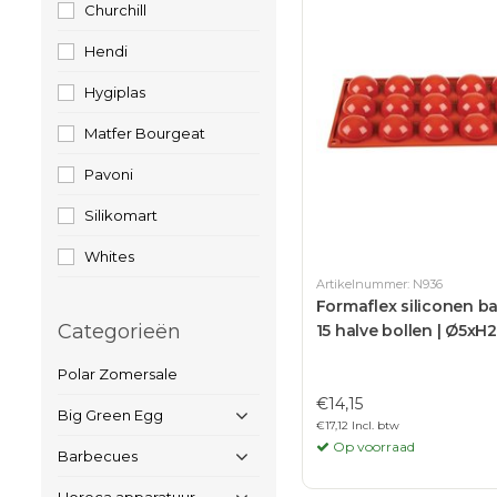
Churchill
Hendi
Hygiplas
Matfer Bourgeat
Pavoni
Silikomart
Whites
Artikelnummer: N936
Formaflex siliconen 
Categorieën
15 halve bollen | Ø5xH2
Polar Zomersale
€14,15
Big Green Egg
€17,12 Incl. btw
Op voorraad
Barbecues