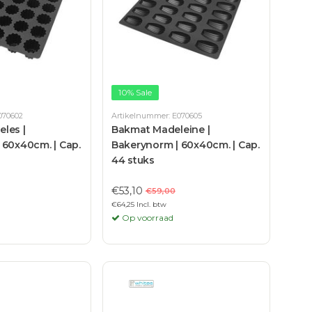
10% Sale
070602
Artikelnummer: E070605
les |
Bakmat Madeleine |
 60x40cm. | Cap.
Bakerynorm | 60x40cm. | Cap.
44 stuks
€53,10
€59,00
€64,25 Incl. btw
Op voorraad