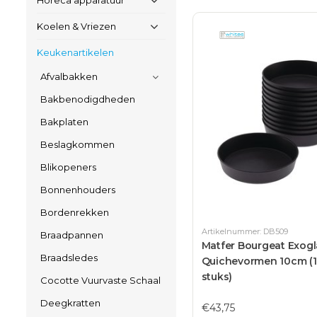
Horeca apparatuur
Koelen & Vriezen
Keukenartikelen
Afvalbakken
Bakbenodigdheden
Bakplaten
Beslagkommen
Blikopeners
Bonnenhouders
Bordenrekken
Artikelnummer: DB509
Braadpannen
Matfer Bourgeat Exogl
Braadsledes
Quichevormen 10cm (
stuks)
Cocotte Vuurvaste Schaal
Deegkratten
€43,75