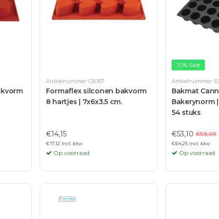
10% Sale
Artikelnummer: CB167
Artikelnummer: E
bakvorm
Formaflex silconen bakvorm
Bakmat Canne
8 hartjes | 7x6x3.5 cm.
Bakerynorm |
54 stuks
€14,15
€53,10
€59,00
€17,12 Incl. btw
€64,25 Incl. btw
Op voorraad
Op voorraad