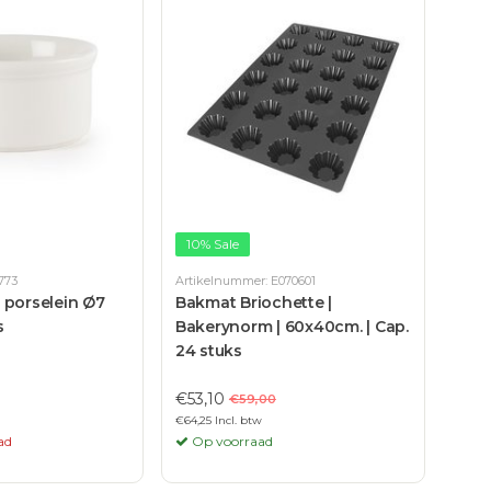
10% Sale
773
Artikelnummer: E070601
 porselein Ø7
Bakmat Briochette |
s
Bakerynorm | 60x40cm. | Cap.
24 stuks
€53,10
€59,00
€64,25 Incl. btw
ad
Op voorraad