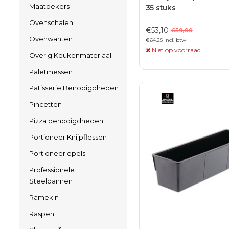
Maatbekers
35 stuks
Ovenschalen
€53,10
€59,00
Ovenwanten
€64,25 Incl. btw
Niet op voorraad
Overig Keukenmateriaal
Paletmessen
Patisserie Benodigdheden
Pincetten
Pizza benodigdheden
Portioneer Knijpflessen
Portioneerlepels
Professionele
Steelpannen
Ramekin
Raspen