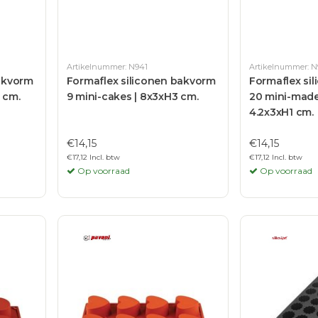
Artikelnummer: N941
Artikelnummer: N
bakvorm
Formaflex siliconen bakvorm
Formaflex si
4 cm.
9 mini-cakes | 8x3xH3 cm.
20 mini-made
4.2x3xH1 cm.
€14,15
€14,15
€17,12 Incl. btw
€17,12 Incl. btw
Op voorraad
Op voorraad