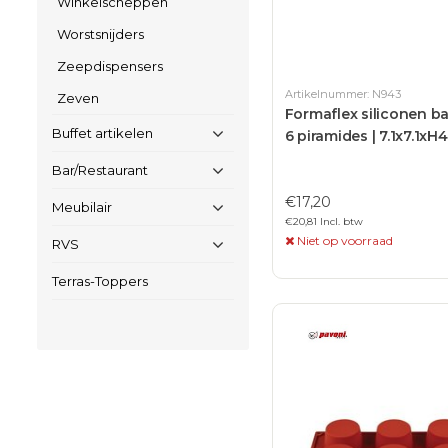
Winkelscheppen
Worstsnijders
Zeepdispensers
Artikelnummer: N943
Zeven
Formaflex siliconen 
Buffet artikelen
6 piramides | 7.1x7.1xH
Bar/Restaurant
€17,20
Meubilair
€20,81 Incl. btw
Niet op voorraad
RVS
Terras-Toppers