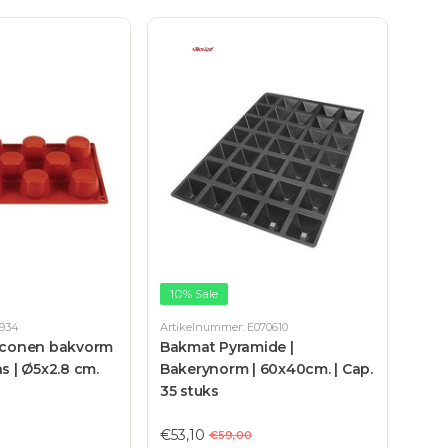
10% Sale
N934
Artikelnummer: E070610
liconen bakvorm
Bakmat Pyramide |
ns | Ø5x2.8 cm.
Bakerynorm | 60x40cm. | Cap.
35 stuks
€53,10
€59,00