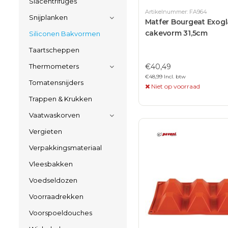
Slacentrifuges
Artikelnummer: FA964
Snijplanken
Matfer Bourgeat Exogl
cakevorm 31,5cm
Siliconen Bakvormen
Taartscheppen
€40,49
Thermometers
€48,99 Incl. btw
Tomatensnijders
Niet op voorraad
Trappen & Krukken
Vaatwaskorven
Vergieten
Verpakkingsmateriaal
Vleesbakken
Voedseldozen
Voorraadrekken
Voorspoeldouches