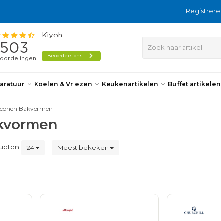
Registrere
aratuur
Koelen & Vriezen
Keukenartikelen
Buffet artikele
liconen Bakvormen
akvormen
ucten
24
Meest bekeken