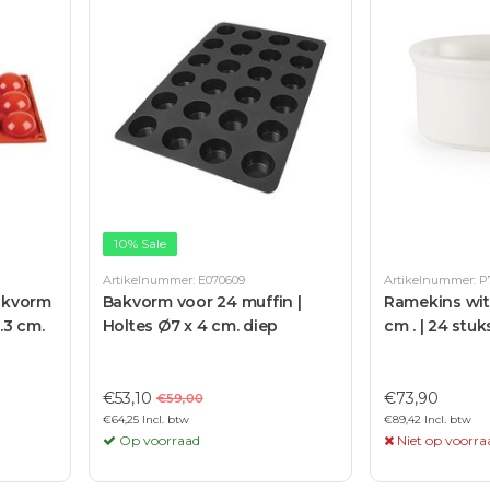
10% Sale
Artikelnummer: E070609
Artikelnummer: P
bakvorm
Bakvorm voor 24 muffin |
Ramekins wit
.3 cm.
Holtes Ø7 x 4 cm. diep
cm . | 24 stuk
€53,10
€73,90
€59,00
€64,25 Incl. btw
€89,42 Incl. btw
Op voorraad
Niet op voorra