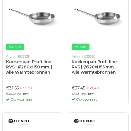
5% Sale
5% Sale
Art.nr. H835531
Art.nr. H835630
Koekenpan Profi-line
Koekenpan Profi-line
RVS | Ø280xH50 mm. |
RVS | Ø320xH55 mm. |
Alle Warmtebronnen
Alle Warmtebronnen
€31,65
€37,45
€33,30
€39,40
€38,30 Incl. btw
€45,31 Incl. btw
Op voorraad
Op voorraad