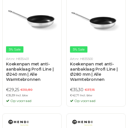
5% Sale
5% Sale
Art.nr. H835401
Art.nr. H835500
Koekenpan met anti-
Koekenpan met anti-
aanbaklaag Profi Line |
aanbaklaag Profi Line |
Ø240 mm | Alle
Ø280 mm | Alle
Warmtebronnen
Warmtebronnen
€29,25
€35,30
€30,80
€37,15
€35,39 Incl. btw
€42,71 Incl. btw
Op voorraad
Op voorraad