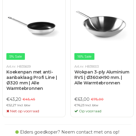
5% Sale
16% Sale
Art.nr. H835609
Art.nr. H839003
Koekenpan met anti-
Wokpan 3-ply Aluminium
aanbaklaag Profi Line |
RVS | Ø360xH90 mm. |
Ø320 mm | Alle
Alle Warmtebronnen
Warmtebronnen
€43,20
€63,00
€45,45
€75,00
€52,27 Incl. btw
€76,23 Incl. btw
Niet op voorraad
Op voorraad
Elders goedkoper? Neem contact met ons op!