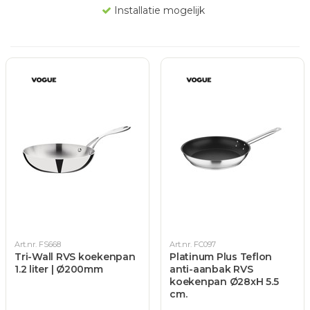
Installatie mogelijk
Art.nr. FS668
Art.nr. FC097
Tri-Wall RVS koekenpan
Platinum Plus Teflon
1.2 liter | Ø200mm
anti-aanbak RVS
koekenpan Ø28xH 5.5
cm.