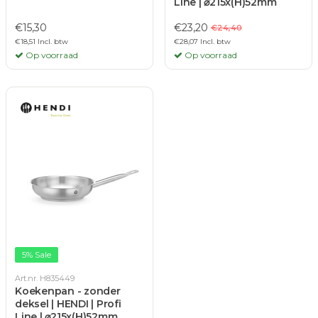
Line | ⌀215x(H)52mm
€15,30
€23,20
€24,40
€18,51 Incl. btw
€28,07 Incl. btw
Op voorraad
Op voorraad
5% Sale
Art.nr. H835449
Koekenpan - zonder
deksel | HENDI | Profi
Line | ⌀215x(H)52mm