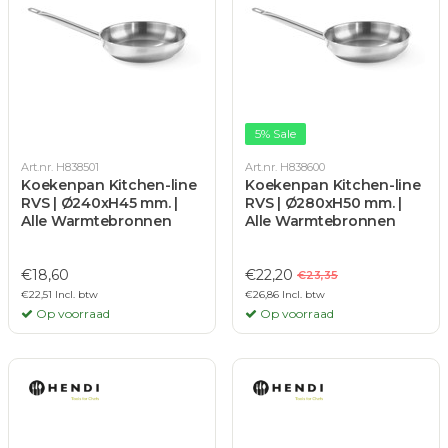
5% Sale
Art.nr. H838501
Art.nr. H838600
Koekenpan Kitchen-line
Koekenpan Kitchen-line
RVS | Ø240xH45 mm. |
RVS | Ø280xH50 mm. |
Alle Warmtebronnen
Alle Warmtebronnen
€18,60
€22,20
€23,35
€22,51 Incl. btw
€26,86 Incl. btw
Op voorraad
Op voorraad