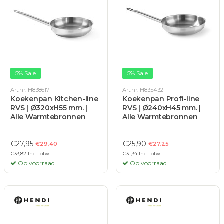
5% Sale
5% Sale
Art.nr. H838617
Art.nr. H835432
Koekenpan Kitchen-line
Koekenpan Profi-line
RVS | Ø320xH55 mm. |
RVS | Ø240xH45 mm. |
Alle Warmtebronnen
Alle Warmtebronnen
€27,95
€25,90
€29,40
€27,25
€33,82 Incl. btw
€31,34 Incl. btw
Op voorraad
Op voorraad