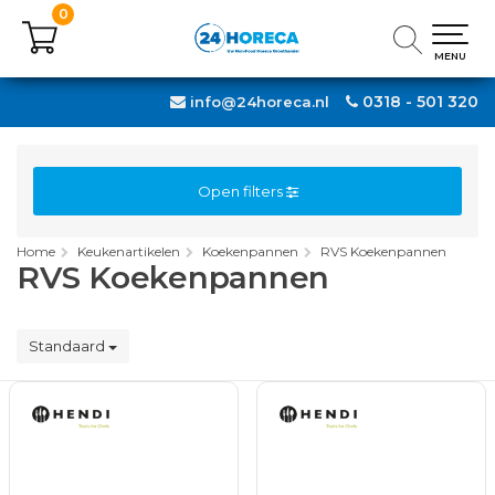
0
0
MENU
MENU
0318 - 501 320
info@24horeca.nl
Open filters
Home
Keukenartikelen
Koekenpannen
RVS Koekenpannen
RVS Koekenpannen
Standaard