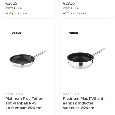
€26,25
€29,35
€31,76 Incl. btw
€35,51 Incl. btw
Op voorraad
Op voorraad
Art.nr. FC096
Art.nr. FC099
Platinum Plus Teflon
Platinum Plus RVS anti-
anti-aanbak RVS
aanbak inductie
koekenpan Ø24cm
sauteuse Ø24cm