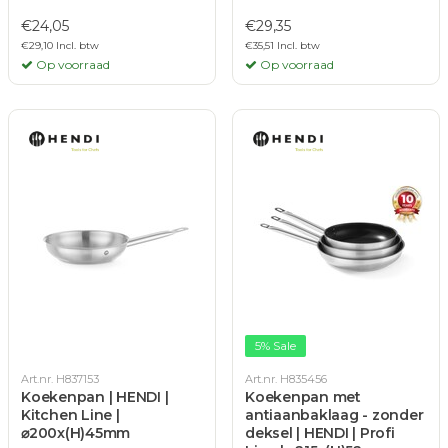
€24,05
€29,35
€29,10 Incl. btw
€35,51 Incl. btw
Op voorraad
Op voorraad
5% Sale
Art.nr. H837153
Art.nr. H835456
Koekenpan | HENDI |
Koekenpan met
Kitchen Line |
antiaanbaklaag - zonder
⌀200x(H)45mm
deksel | HENDI | Profi