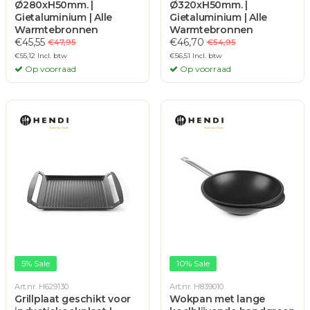
Ø280xH50mm. |
Ø320xH50mm. |
Gietaluminium | Alle
Gietaluminium | Alle
Warmtebronnen
Warmtebronnen
€45,55
€46,70
€47,95
€54,95
€55,12 Incl. btw
€56,51 Incl. btw
Op voorraad
Op voorraad
5% Sale
10% Sale
Art.nr. H629130
Art.nr. H839010
Grillplaat geschikt voor
Wokpan met lange