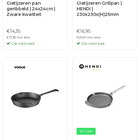
Gietijzeren pan
Gietijzeren Grillpan |
geribbeld | 24x24cm |
HENDI |
Zware kwaliteit
230x230x(H)25mm
€14,35
€16,95
€17,36 Incl. btw
€20,51 Incl. btw
Op voorraad
Op voorraad
5% Sale