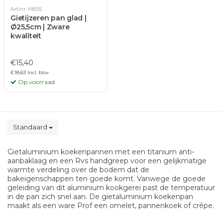
Art.nr. M655
Gietijzeren pan glad |
Ø25,5cm | Zware
kwaliteit
€15,40
€18,63 Incl. btw
Op voorraad
Standaard
Gietaluminium koekenpannen met een titanium anti-
aanbaklaag en een Rvs handgreep voor een gelijkmatige
warmte verdeling over de bodem dat de
bakeigenschappen ten goede komt. Vanwege de goede
geleiding van dit aluminium kookgerei past de temperatuur
in de pan zich snel aan. De gietaluminium koekenpan
maakt als een ware Prof een omelet, pannenkoek of crêpe.