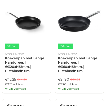
5% Sale
15% Sale
Art.nr. H629307
Art.nr. H629352
Koekenpan met Lange
Koekenpan met Lange
Handgreep |
Handgreep |
Ø320xH55mm. |
Ø360xH55mm. |
Gietaluminium
Gietaluminium
€42,25
€51,80
€44,50
€60,95
€51,12 Incl. btw
€62,68 Incl. btw
Op voorraad
Op voorraad