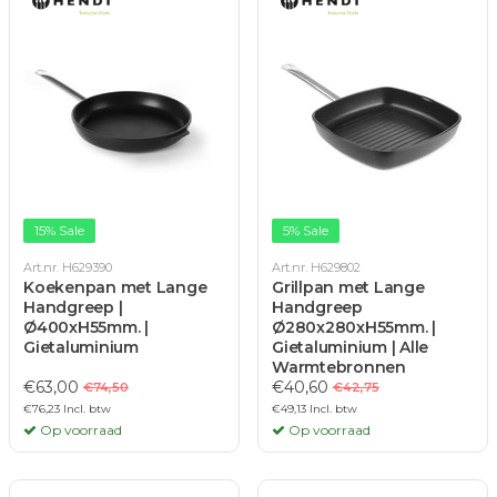
15% Sale
5% Sale
Art.nr. H629390
Art.nr. H629802
Koekenpan met Lange
Grillpan met Lange
Handgreep |
Handgreep
Ø400xH55mm. |
Ø280x280xH55mm. |
Gietaluminium
Gietaluminium | Alle
Warmtebronnen
€63,00
€40,60
€74,50
€42,75
€76,23 Incl. btw
€49,13 Incl. btw
Op voorraad
Op voorraad