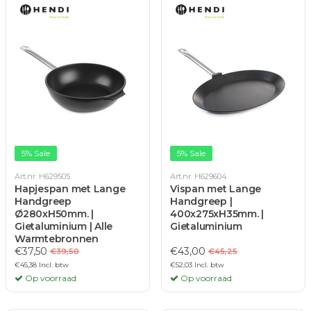
5% Sale
5% Sale
Art.nr. H629505
Art.nr. H629604
Hapjespan met Lange
Vispan met Lange
Handgreep
Handgreep |
Ø280xH50mm. |
400x275xH35mm. |
Gietaluminium | Alle
Gietaluminium
Warmtebronnen
€37,50
€43,00
€39,50
€45,25
€45,38 Incl. btw
€52,03 Incl. btw
Op voorraad
Op voorraad