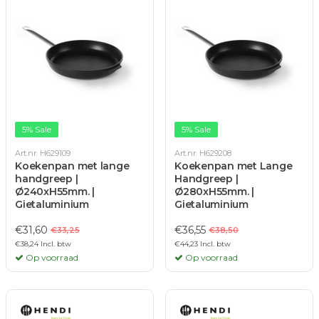
5% Sale
5% Sale
Art.nr. H629109
Art.nr. H629208
Koekenpan met lange
Koekenpan met Lange
handgreep |
Handgreep |
Ø240xH55mm. |
Ø280xH55mm. |
Gietaluminium
Gietaluminium
€31,60
€36,55
€33,25
€38,50
€38,24 Incl. btw
€44,23 Incl. btw
Op voorraad
Op voorraad