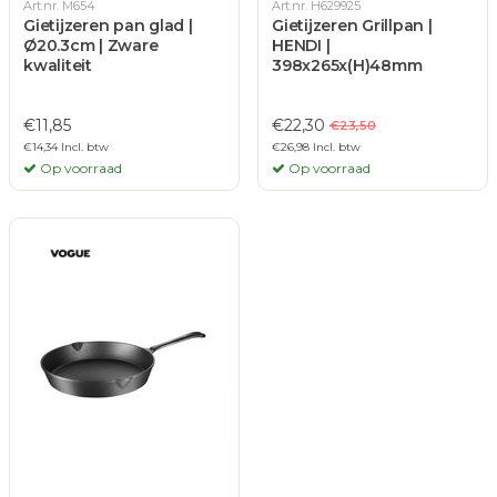
Art.nr. M654
Art.nr. H629925
Gietijzeren pan glad |
Gietijzeren Grillpan |
Ø20.3cm | Zware
HENDI |
kwaliteit
398x265x(H)48mm
€11,85
€22,30
€23,50
€14,34 Incl. btw
€26,98 Incl. btw
Op voorraad
Op voorraad