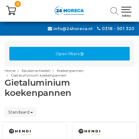
0
0
MENU
MENU
0318 - 501 320
info@24horeca.nl
Open filters
Home
Keukenartikelen
Koekenpannen
Gietaluminium koekenpannen
Gietaluminium
koekenpannen
Standaard