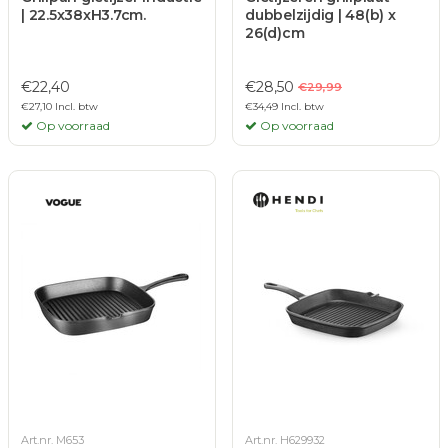
| 22.5x38xH3.7cm.
dubbelzijdig | 48(b) x
26(d)cm
€22,40
€28,50
€29,99
€27,10 Incl. btw
€34,49 Incl. btw
Op voorraad
Op voorraad
Art.nr. M653
Art.nr. H629932