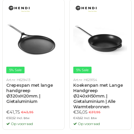
5% Sale
5% Sale
Art.nr. H629413
Art.nr. H629154
Crepespan met lange
Koekenpan met Lange
handgreep
Handgreep
Ø320xH20mm. |
Ø240xH50mm. |
Gietaluminium
Gietaluminium | Alle
Warmtebronnen
€41,75
€36,05
€43,95
€37,95
€50,52 Incl. btw
€43,62 Incl. btw
Op voorraad
Op voorraad