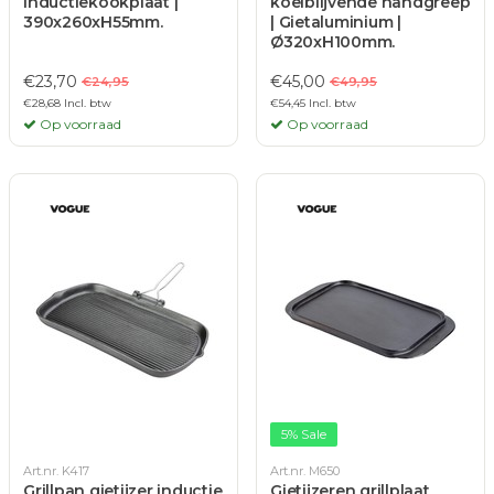
inductiekookplaat |
koelblijvende handgreep
390x260xH55mm.
| Gietaluminium |
Ø320xH100mm.
€23,70
€45,00
€24,95
€49,95
€28,68 Incl. btw
€54,45 Incl. btw
Op voorraad
Op voorraad
5% Sale
Art.nr. K417
Art.nr. M650
Grillpan gietijzer inductie
Gietijzeren grillplaat