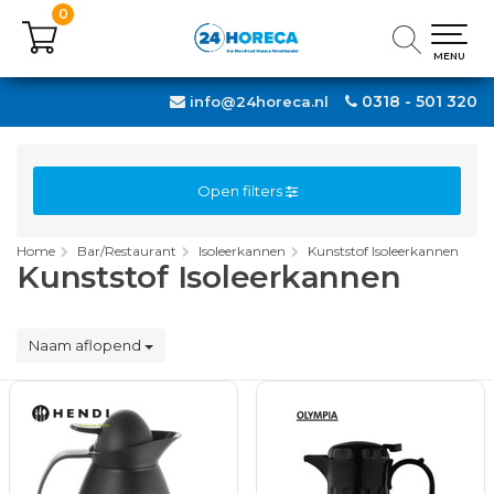
0
0
MENU
MENU
0318 - 501 320
info@24horeca.nl
Open filters
Home
Bar/Restaurant
Isoleerkannen
Kunststof Isoleerkannen
Kunststof Isoleerkannen
Naam aflopend