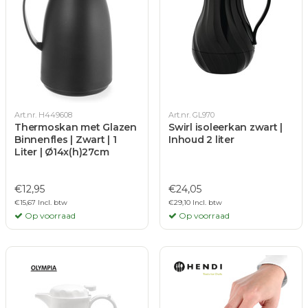
Art.nr. H449608
Art.nr. GL970
Thermoskan met Glazen
Swirl isoleerkan zwart |
Binnenfles | Zwart | 1
Inhoud 2 liter
Liter | Ø14x(h)27cm
€12,95
€24,05
€15,67 Incl. btw
€29,10 Incl. btw
Op voorraad
Op voorraad