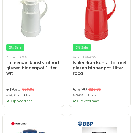
5% Sale
5% Sale
Art.nr. E869320
Art.nr. E869325
Isoleerkan kunststof met
Isoleerkan kunststof met
glazen binnenpot 1 liter
glazen binnenpot 1 liter
wit
rood
€19,90
€19,90
€20,95
€20,95
€24,08 Incl. btw
€24,08 Incl. btw
Op voorraad
Op voorraad