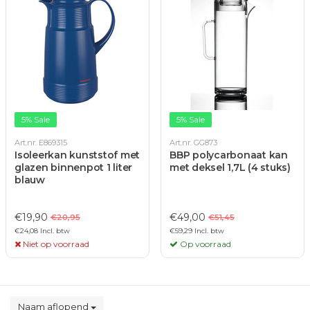
5% Sale
5% Sale
Art.nr. E869315
Art.nr. GG873
Isoleerkan kunststof met
BBP polycarbonaat kan
glazen binnenpot 1 liter
met deksel 1,7L (4 stuks)
blauw
€19,90
€49,00
€20,95
€51,45
€24,08 Incl. btw
€59,29 Incl. btw
Niet op voorraad
Op voorraad
Naam aflopend