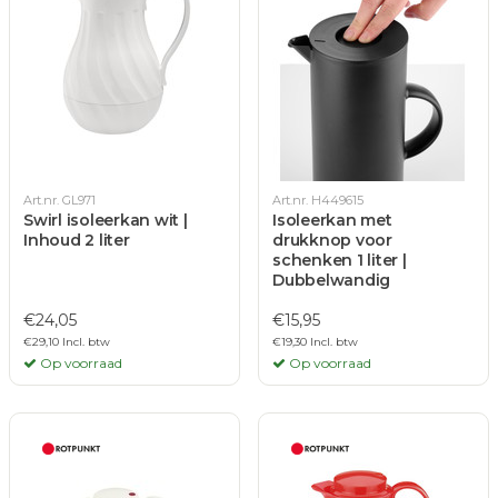
Art.nr. GL971
Art.nr. H449615
Swirl isoleerkan wit |
Isoleerkan met
Inhoud 2 liter
drukknop voor
schenken 1 liter |
Dubbelwandig
€24,05
€15,95
€29,10 Incl. btw
€19,30 Incl. btw
Op voorraad
Op voorraad