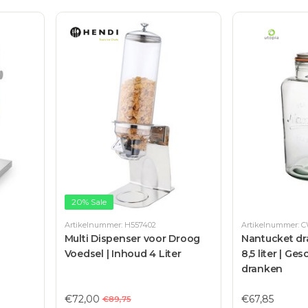
20% Sale
Artikelnummer: H557402
Artikelnummer: 
Multi Dispenser voor Droog
Nantucket dr
Voedsel | Inhoud 4 Liter
8,5 liter | Ges
dranken
€72,00
€67,85
€89,75