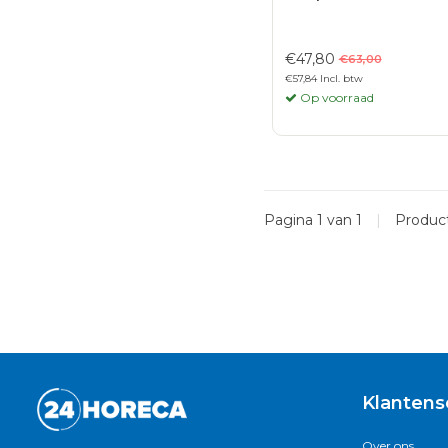
€47,80
€63,00
€57,84 Incl. btw
Op voorraad
Pagina 1 van 1
|
Produc
Klantens
Over ons