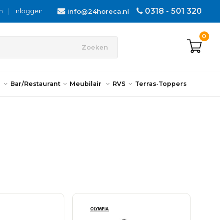
0318 - 501 320
n
|
Inloggen
info@24horeca.nl
0
Zoeken
n
Bar/Restaurant
Meubilair
RVS
Terras-Toppers