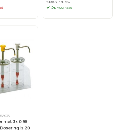
€101,64 Incl. btw
ad
Op voorraad
865035
r met 3x 0.95
| Dosering is 20