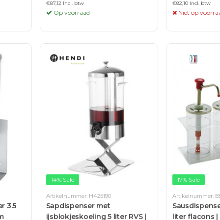
€87,12 Incl. btw
€82,10 Incl. btw
Op voorraad
Niet op voorra
14% Sale
17% Sale
Artikelnummer: H425190
Artikelnummer: E
r 3.5
Sapdispenser met
Sausdispense
mm
ijsblokjeskoeling 5 liter RVS |
liter flacons 