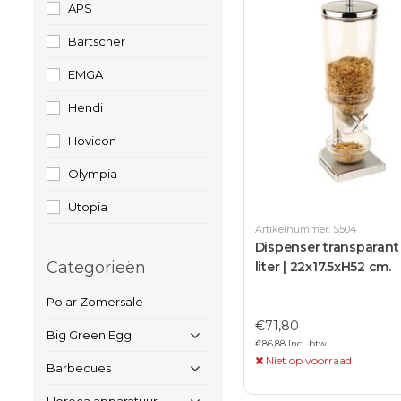
APS
Bartscher
EMGA
Hendi
Hovicon
Olympia
Utopia
Artikelnummer: S504
Dispenser transparant 
Categorieën
liter | 22x17.5xH52 cm.
Polar Zomersale
€71,80
Big Green Egg
€86,88 Incl. btw
Niet op voorraad
Barbecues