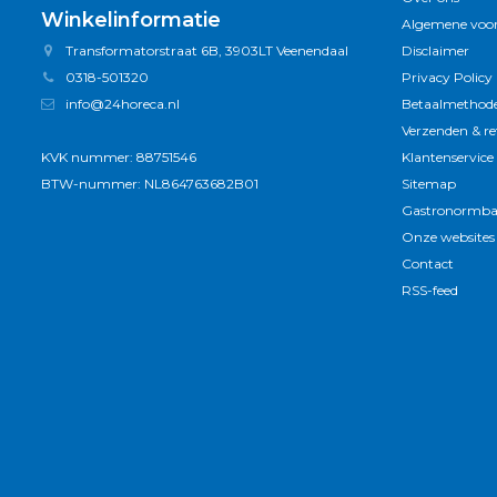
Winkelinformatie
Algemene voo
Transformatorstraat 6B, 3903LT Veenendaal
Disclaimer
0318-501320
Privacy Policy
info@24horeca.nl
Betaalmethod
Verzenden & r
KVK nummer: 88751546
Klantenservice
BTW-nummer: NL864763682B01
Sitemap
Gastronormba
Onze websites
Contact
RSS-feed