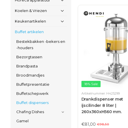
Horeca apparatuur
Koelen & Vriezen
Keukenartikelen
Buffet artikelen
Bestekbakken -bekers en
-houders
Bezorgtassen
Brandpasta
Broodmandjes
18% Sale
Buffetpresentatie
Buffetschepwerk
Artikelnummer: H425299
Drankdispenser met
Buffet dispensers
ijscilinder 8 liter |
260x360xH560 mm.
Chafing Dishes
Gamel
€81,00
€98,50