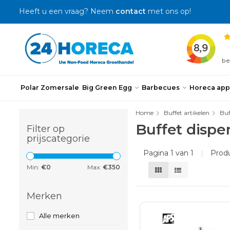
Heeft u een vraag? Neem
contact
met ons op!
Polar Zomersale
Big Green Egg
Barbecues
Horeca app
Home
Buffet artikelen
Buf
Buffet dispe
Filter op
prijscategorie
Pagina 1 van 1
|
Prod
Min:
€
0
Max:
€
350
Merken
Alle merken