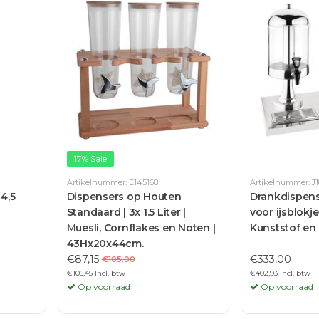
17% Sale
Artikelnummer: E145168
Artikelnummer: J
4,5
Dispensers op Houten
Drankdispens
Standaard | 3x 1.5 Liter |
voor ijsblokjes
Muesli, Cornflakes en Noten |
Kunststof en
43Hx20x44cm.
€87,15
€333,00
€105,00
€105,45 Incl. btw
€402,93 Incl. btw
Op voorraad
Op voorraad