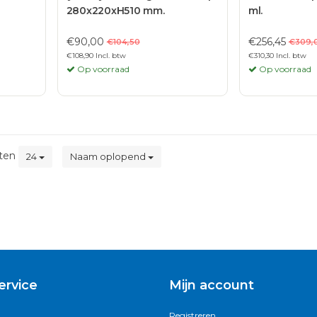
280x220xH510 mm.
ml.
€90,00
€256,45
€104,50
€309,
€108,90 Incl. btw
€310,30 Incl. btw
Op voorraad
Op voorraad
ten
24
Naam oplopend
ervice
Mijn account
Registreren