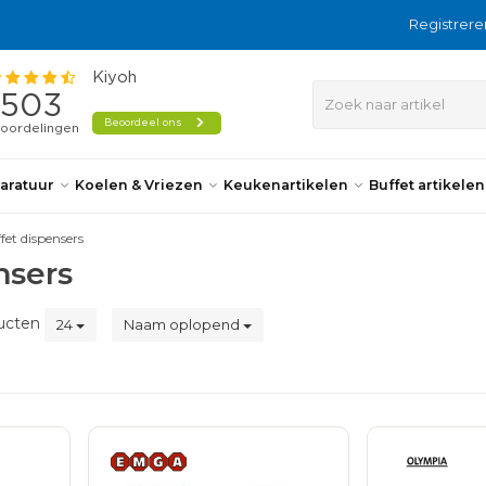
Registrere
aratuur
Koelen & Vriezen
Keukenartikelen
Buffet artikele
fet dispensers
nsers
ucten
24
Naam oplopend