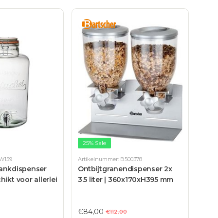
25% Sale
CW159
Artikelnummer: B500378
ankdispenser
Ontbijtgranendispenser 2x
chikt voor allerlei
3.5 liter | 360x170xH395 mm
€84,00
€112,00