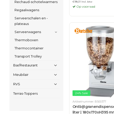
Rechaud-schotelwarmers
€98,01 Incl. btw
Op voorraad
Regaalwagens
Serveerschalen en -
plateaus
Serveerwagens
Thermoboxen
Thermocontainer
Transport Trolley
Bar/Restaurant
Meubilair
RVS
24% Sale
Terras-Toppers
Artikelnummer: B500377
Ontbijtgranendispense
liter | 180x170xH395 