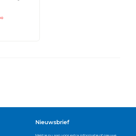
00
Nieuwsbrief
Meld je nu aan voor extra informatie of nieuwe