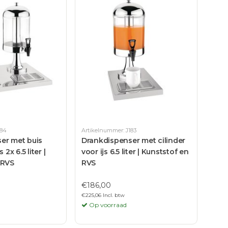
184
Artikelnummer: J183
er met buis
Drankdispenser met cilinder
 2x 6.5 liter |
voor ijs 6.5 liter | Kunststof en
 RVS
RVS
€186,00
€225,06 Incl. btw
Op voorraad