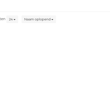
ten
24
Naam oplopend