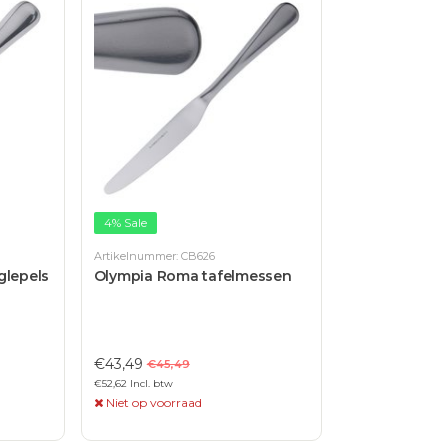
4% Sale
Artikelnummer: CB626
glepels
Olympia Roma tafelmessen
€43,49
€45,49
€52,62 Incl. btw
Niet op voorraad