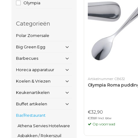
Olympia
Categorieën
Polar Zomersale
Big Green Egg
Barbecues
Horeca apparatuur
Artikelnummer: CB632
Koelen & Vriezen
Olympia Roma puddin
Keukenartikelen
Buffet artikelen
€32,90
Bar/Restaurant
€39,81 Incl. btw
Op voorraad
Athena Servies Hotelware
Asbakken / Rokerszuil