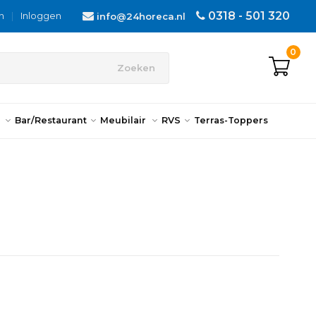
0318 - 501 320
n
|
Inloggen
info@24horeca.nl
0
Zoeken
n
Bar/Restaurant
Meubilair
RVS
Terras-Toppers