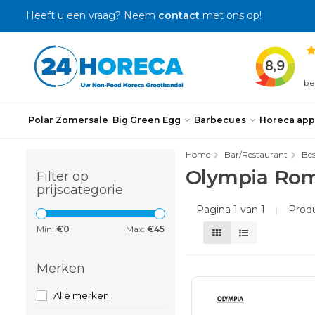
Heeft u een vraag? Neem
contact
met ons op!
Polar Zomersale
Big Green Egg
Barbecues
Horeca app
Home
Bar/Restaurant
Bes
Olympia Rom
Filter op
prijscategorie
Pagina 1 van 1
|
Prod
Min:
€
0
Max:
€
45
Merken
Alle merken