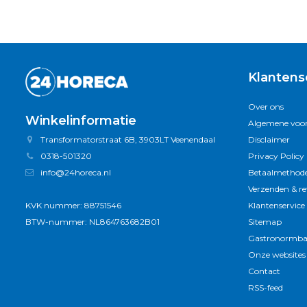
Klantens
Over ons
Winkelinformatie
Algemene voo
Transformatorstraat 6B, 3903LT Veenendaal
Disclaimer
0318-501320
Privacy Policy
info@24horeca.nl
Betaalmethod
Verzenden & r
KVK nummer: 88751546
Klantenservice
BTW-nummer: NL864763682B01
Sitemap
Gastronormba
Onze websites
Contact
RSS-feed