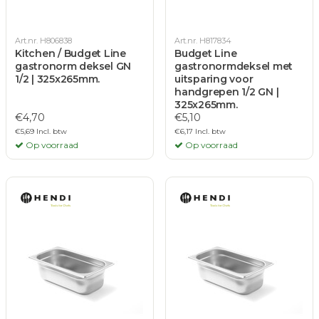
Art.nr. H806838
Art.nr. H817834
Kitchen / Budget Line
Budget Line
gastronorm deksel GN
gastronormdeksel met
1/2 | 325x265mm.
uitsparing voor
handgrepen 1/2 GN |
325x265mm.
€4,70
€5,10
€5,69 Incl. btw
€6,17 Incl. btw
Op voorraad
Op voorraad