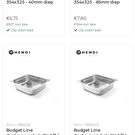
354x325 - 40mm diep
354x325 - 65mm diep
€6,75
€7,80
€8,17 Incl. btw
€9,44 Incl. btw
Op voorraad
Op voorraad
Art.nr. H800232
Art.nr. H800249
Budget Line
Budget Line