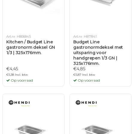
Art.nr. H806845
Art.nr. H817841
Kitchen / Budget Line
Budget Line
gastronorm deksel GN
gastronormdeksel met
1/3 | 325x176mm.
uitsparing voor
handgrepen 1/3 GN |
325x176mm.
€4,45
€4,85
€5,38 Incl. btw
€5,87 Incl. btw
Op voorraad
Op voorraad