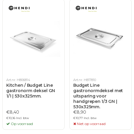
Art.nr. H806814
Art.nr. H817810
Kitchen / Budget Line
Budget Line
gastronorm deksel GN
gastronormdeksel met
1/1 | 530x325mm.
uitsparing voor
handgrepen 1/3 GN |
530x325mm.
€8,40
€8,90
€10,16 Incl. btw
€10,77 Incl. btw
Op voorraad
Niet op voorraad