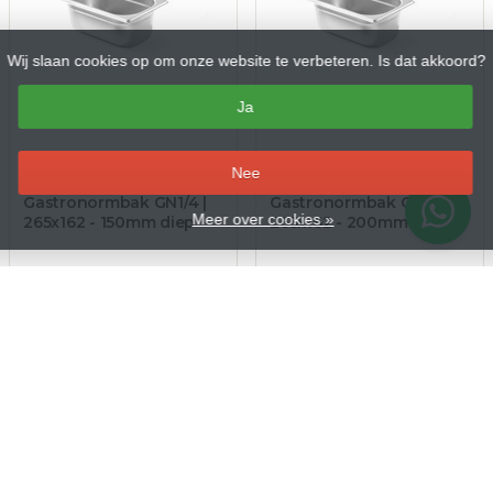
Wij slaan cookies op om onze website te verbeteren. Is dat akkoord?
Ja
Art.nr. H800546
Art.nr. H800553
–
Nee
Budget Line
Budget Line
Gastronormbak GN1/4 |
Gastronormbak GN1/4 |
Meer over cookies »
265x162 - 150mm diep
265x162 - 200mm diep
€8,40
€10,15
€10,16 Incl. btw
€12,28 Incl. btw
Op voorraad
Op voorraad