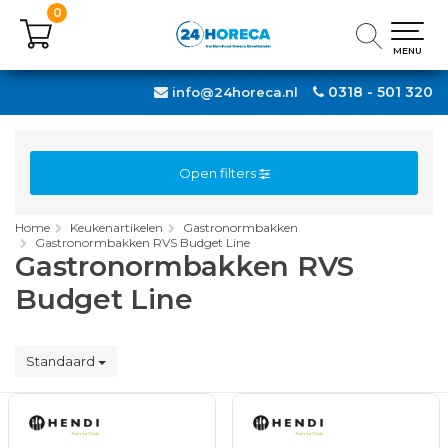
0
0
MENU
MENU
0318 - 501 320
info@24horeca.nl
Open filters
Home
Keukenartikelen
Gastronormbakken
Gastronormbakken RVS Budget Line
Gastronormbakken RVS
Budget Line
Standaard