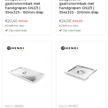
gastronormbak met
gastronormbak met
handgrepen GN2/3 |
handgrepen GN2/3 |
354x325 - 150mm diep
354x325 - 200mm diep
€20,40
€24,00
€21,45
€25,25
€24,68 Incl. btw
€29,04 Incl. btw
Op voorraad
Op voorraad
Art.nr. H806821
Art.nr. H817827