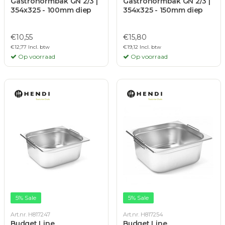
Gastronormbak GN 2/3 |
Gastronormbak GN 2/3 |
354x325 - 100mm diep
354x325 - 150mm diep
€10,55
€15,80
€12,77 Incl. btw
€19,12 Incl. btw
Op voorraad
Op voorraad
5% Sale
5% Sale
Art.nr. H817247
Art.nr. H817254
Budget Line
Budget Line