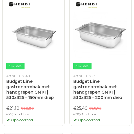
5% Sale
5% Sale
Art.nr. H817148
Art.nr. H817155
Budget Line
Budget Line
gastronormbak met
gastronormbak met
handgrepen GN1/1 |
handgrepen GN1/1 |
530x325 - 150mm diep
530x325 - 200mm diep
€21,10
€25,40
€22,20
€26,75
€25,53 Incl. btw
€30,73 Incl. btw
Op voorraad
Op voorraad