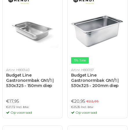
5% Sale
Art.nr. H800140
Art.nr. H800157
Budget Line
Budget Line
Gastronormbak GN1/1 |
Gastronormbak GN1/1 |
530x325 - 150mm diep
530x325 - 200mm diep
€17,95
€20,95
€22,05
€21,72 Incl. btw
€25,35 Incl. btw
Op voorraad
Op voorraad