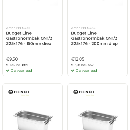
Art.nr. H800447
Art.nr. H800454
Budget Line
Budget Line
Gastronormbak GN1/3 |
Gastronormbak GN1/3 |
325x176 - 150mm diep
325x176 - 200mm diep
€9,30
€12,05
€11,25 Incl. btw
€14,58 Incl. btw
Op voorraad
Op voorraad