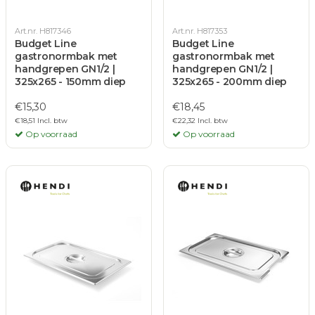
Art.nr. H817346
Art.nr. H817353
Budget Line
Budget Line
gastronormbak met
gastronormbak met
handgrepen GN1/2 |
handgrepen GN1/2 |
325x265 - 150mm diep
325x265 - 200mm diep
€15,30
€18,45
€18,51 Incl. btw
€22,32 Incl. btw
Op voorraad
Op voorraad