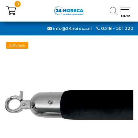
0
0
MENU
MENU
0318 - 501 320
info@24horeca.nl
30% Sale