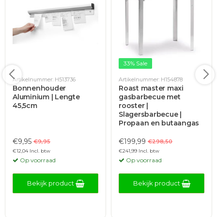
33% Sale
Artikelnummer: H513736
Artikelnummer: H154878
Bonnenhouder
Roast master maxi
Aluminium | Lengte
gasbarbecue met
45,5cm
rooster |
Slagersbarbecue |
Propaan en butaangas
€9,95
€199,99
€9,95
€298,50
€12,04 Incl. btw
€241,99 Incl. btw
Op voorraad
Op voorraad
Bekijk product
Bekijk product