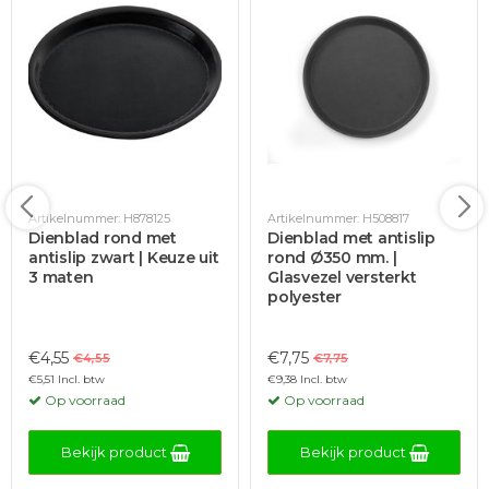
Artikelnummer: H878125
Artikelnummer: H508817
Dienblad rond met
Dienblad met antislip
antislip zwart | Keuze uit
rond Ø350 mm. |
3 maten
Glasvezel versterkt
polyester
€4,55
€7,75
€4,55
€7,75
€5,51 Incl. btw
€9,38 Incl. btw
Op voorraad
Op voorraad
Bekijk product
Bekijk product