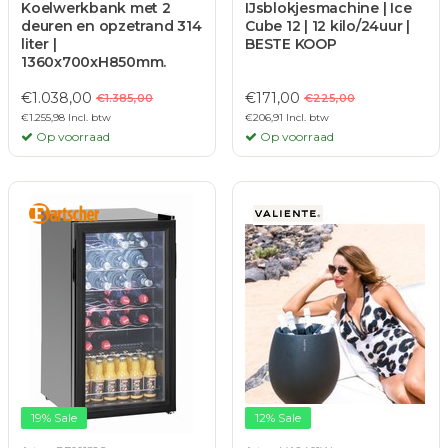
Koelwerkbank met 2
IJsblokjesmachine | Ice
deuren en opzetrand 314
Cube 12 | 12 kilo/24uur |
liter |
BESTE KOOP
1360x700xH850mm.
€1.038,00
€171,00
€1.385,00
€225,00
€1.255,98 Incl. btw
€206,91 Incl. btw
Op voorraad
Op voorraad
19% Sale
12% Sale