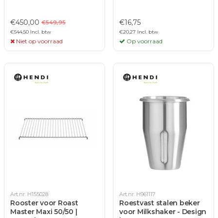
€450,00
€16,75
€549,95
€544,50 Incl. btw
€20,27 Incl. btw
Niet op voorraad
Op voorraad
Art.nr. H155028
Art.nr. H961117
Rooster voor Roast
Roestvast stalen beker
Master Maxi 50/50 |
voor Milkshaker - Design