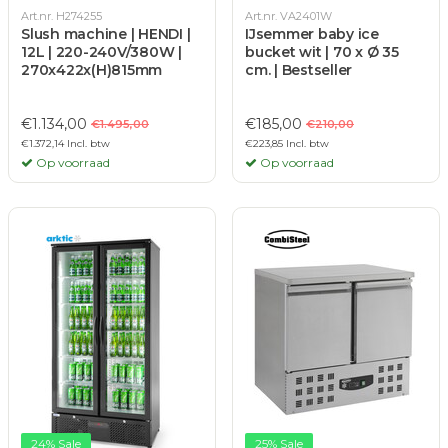
Art.nr. H274255
Art.nr. VA2401W
Slush machine | HENDI |
IJsemmer baby ice
12L | 220-240V/380W |
bucket wit | 70 x Ø 35
270x422x(H)815mm
cm. | Bestseller
€1.134,00
€185,00
€1.495,00
€210,00
€1.372,14 Incl. btw
€223,85 Incl. btw
Op voorraad
Op voorraad
24% Sale
25% Sale