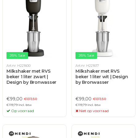
28% Sale
28% Sale
Art.nr. H221600
Art.nr. H221617
Milkshaker met RVS
Milkshaker met RVS
beker 1 liter zwart |
beker 1 liter wit | Design
Design by Bronwasser
by Bronwasser
€99,00
€99,00
€137,50
€137,50
€119,79 Incl. btw
€119,79 Incl. btw
Op voorraad
Niet op voorraad