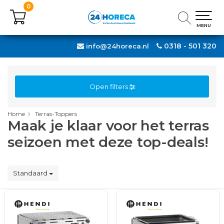
0
0
MENU
MENU
0318 - 501 320
info@24horeca.nl
Open filters
Home
Terras-Toppers
Maak je klaar voor het terras
seizoen met deze top-deals!
Standaard