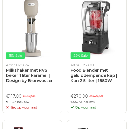
15% Sale
22% Sale
Art.nr. H221624
Art.nr. H230688
Milkshaker met RVS
Food Blender met
beker 1 liter karamel |
geluiddempende kap |
Design by Bronwasser
Kan 2,5 liter | 1680W
€117,00
€270,00
€137,50
€347,50
€141,57 Incl. btw
€326,70 Incl. btw
Niet op voorraad
Op voorraad