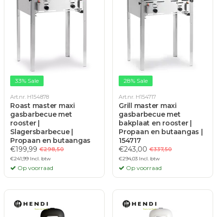
33% Sale
28% Sale
Art.nr. H154878
Art.nr. H154717
Roast master maxi
Grill master maxi
gasbarbecue met
gasbarbecue met
rooster |
bakplaat en rooster |
Slagersbarbecue |
Propaan en butaangas |
Propaan en butaangas
154717
€199,99
€243,00
€298,50
€337,50
€241,99 Incl. btw
€294,03 Incl. btw
Op voorraad
Op voorraad