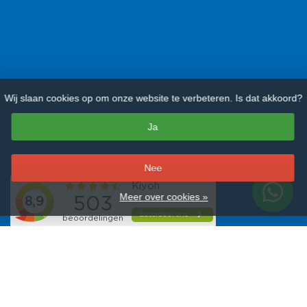
Wij slaan cookies op om onze website te verbeteren. Is dat akkoord?
Ja
–
Nee
Meer over cookies »
Alle merken
Bartscher
Combisteel
EMGA
Hendi
Olympia
Polar
Saro
Tefcold
Veba
Vogue