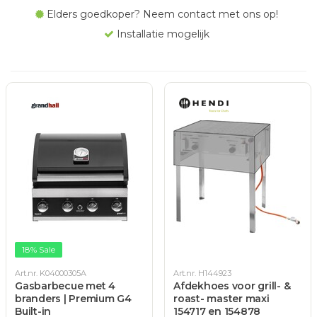
Elders goedkoper? Neem contact met ons op!
Installatie mogelijk
18% Sale
Art.nr. K04000305A
Art.nr. H144923
Gasbarbecue met 4
Afdekhoes voor grill- &
branders | Premium G4
roast- master maxi
Built-in
154717 en 154878