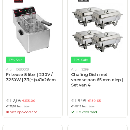
17% Sale
14% Sale
Art.nr. E688008
Art.nr. S299
Friteuse 8 liter | 230V /
Chafing Dish met
3250W | 33(H)x41x26cm
voedselpan 65 mm diep |
Set van 4
€112,05
€119,99
€135,00
€139,65
€135,58 Incl. btw
€145,19 Incl. btw
Niet op voorraad
Op voorraad