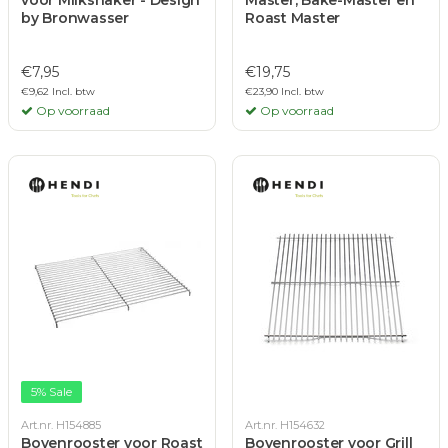
voor Milkshaker - Design
Master, Bake-Master en
by Bronwasser
Roast Master
€7,95
€19,75
€9,62 Incl. btw
€23,90 Incl. btw
Op voorraad
Op voorraad
5% Sale
Art.nr. H154885
Art.nr. H154632
Bovenrooster voor Roast
Bovenrooster voor Grill