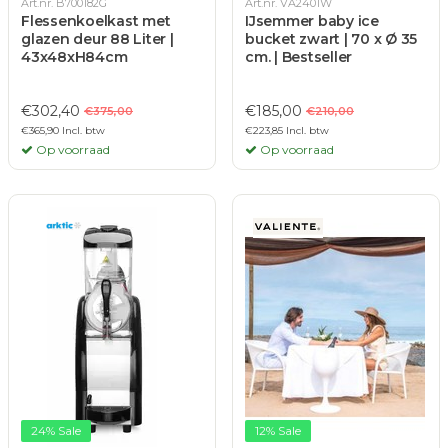
Art.nr. B700182G
Art.nr. VA2401W
Flessenkoelkast met
IJsemmer baby ice
glazen deur 88 Liter |
bucket zwart | 70 x Ø 35
43x48xH84cm
cm. | Bestseller
€302,40
€185,00
€375,00
€210,00
€365,90 Incl. btw
€223,85 Incl. btw
Op voorraad
Op voorraad
24% Sale
12% Sale