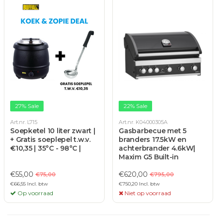
27% Sale
22% Sale
Art.nr. L715
Art.nr. K04000305A
Soepketel 10 liter zwart |
Gasbarbecue met 5
+ Gratis soeplepel t.w.v.
branders 17.5kW en
€10,35 | 35°C - 98°C |
achterbrander 4.6kW|
Maxim G5 Built-in
€55,00
€620,00
€75,00
€795,00
€66,55 Incl. btw
€750,20 Incl. btw
Op voorraad
Niet op voorraad