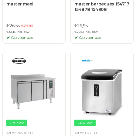
master maxi
master barbecues 154717
154878 154908
€26,55
€16,95
€27,95
€32,13 Incl. btw
€20,51 Incl. btw
Op voorraad
Op voorraad
25% Sale
24% Sale
Art.nr. 7450.0780
Art.nr. H271568