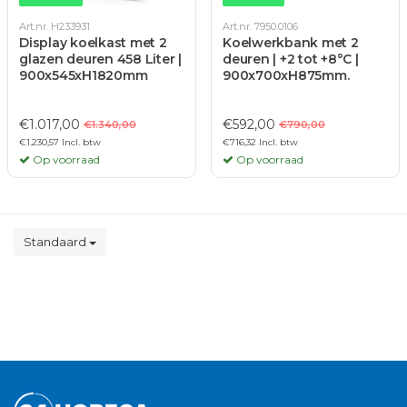
Art.nr. H233931
Art.nr. 7950.0106
Display koelkast met 2
Koelwerkbank met 2
glazen deuren 458 Liter |
deuren | +2 tot +8°C |
900x545xH1820mm
900x700xH875mm.
€1.017,00
€592,00
€1.340,00
€790,00
€1.230,57 Incl. btw
€716,32 Incl. btw
Op voorraad
Op voorraad
Standaard