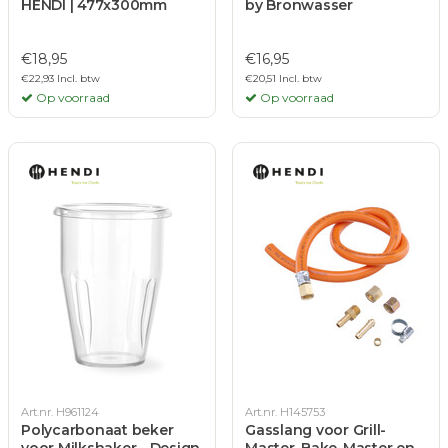
HENDI | 477x300mm
by Bronwasser
€18,95
€16,95
€22,93 Incl. btw
€20,51 Incl. btw
Op voorraad
Op voorraad
Art.nr. H961124
Art.nr. H145753
Polycarbonaat beker
Gasslang voor Grill-