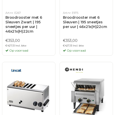
Art.nr. E267
Art.nr. E975
Broodrooster met 6
Broodrooster met 6
Sleuven Zwart | 195
Sleuven | 195 sneetjes
sneetjes per uur |
per uur | 46x21x(H)22cm
46x21x(H)22cm
€353,00
€353,00
€427,13 Incl. btw
€427,13 Incl. btw
Op voorraad
Op voorraad