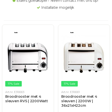
Elders goedkoper? Neem contact met ons op!
Installatie mogelijk
17% Sale
17% Sale
Art.nr. E310003
Art.nr. E310001
Broodrooster met 4
Broodrooster met 4
sleuven RVS | 2200Watt
sleuven | 2200W |
36x21xH22cm