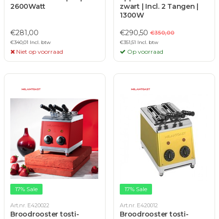
2600Watt
zwart | Incl. 2 Tangen |
1300W
€281,00
€290,50
€350,00
€340,01 Incl. btw
€351,51 Incl. btw
Niet op voorraad
Op voorraad
17% Sale
17% Sale
Art.nr. E420022
Art.nr. E420012
Broodrooster tosti-
Broodrooster tosti-