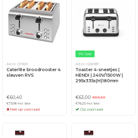
9% Sale
Art.nr. CP929
Art.nr. H261187
Caterlite broodrooster 4
Toaster 4-sneetjes |
sleuven RVS
HENDI | 240V/1500W |
295x335x(H)180mm
€60,40
€63,00
€69,50
€73,08 Incl. btw
€76,23 Incl. btw
Niet op voorraad
Op voorraad