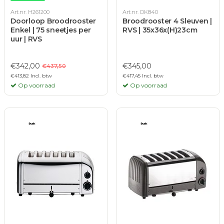
Art.nr. H261200
Art.nr. DK840
Doorloop Broodrooster
Broodrooster 4 Sleuven |
Enkel | 75 sneetjes per
RVS | 35x36x(H)23cm
uur | RVS
€342,00
€345,00
€437,50
€413,82 Incl. btw
€417,45 Incl. btw
Op voorraad
Op voorraad