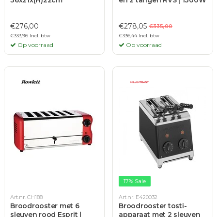
36x21x(H)22cm
en 2 tangen RVS | 1300W
€276,00
€278,05
€335,00
€333,96 Incl. btw
€336,44 Incl. btw
Op voorraad
Op voorraad
17% Sale
Art.nr. CH188
Art.nr. E420032
Broodrooster met 6
Broodrooster tosti-
sleuven rood Esprit |
apparaat met 2 sleuven