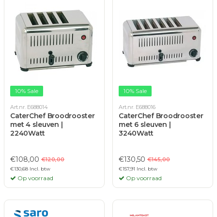
10% Sale
10% Sale
Art.nr. E688014
Art.nr. E688016
CaterChef Broodrooster
CaterChef Broodrooster
met 4 sleuven |
met 6 sleuven |
2240Watt
3240Watt
€108,00
€130,50
€120,00
€145,00
€130,68 Incl. btw
€157,91 Incl. btw
Op voorraad
Op voorraad