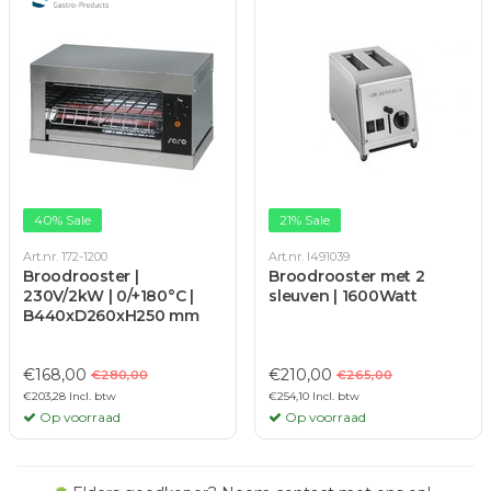
40% Sale
21% Sale
Art.nr. 172-1200
Art.nr. I491039
Broodrooster |
Broodrooster met 2
230V/2kW | 0/+180°C |
sleuven | 1600Watt
B440xD260xH250 mm
€168,00
€210,00
€280,00
€265,00
€203,28 Incl. btw
€254,10 Incl. btw
Op voorraad
Op voorraad