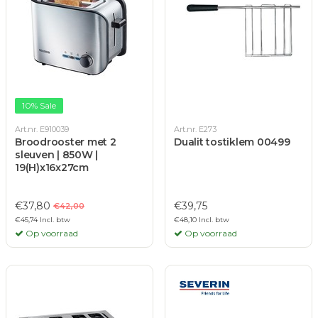
10% Sale
Art.nr. E910039
Art.nr. E273
Broodrooster met 2
Dualit tostiklem 00499
sleuven | 850W |
19(H)x16x27cm
€37,80
€39,75
€42,00
€45,74 Incl. btw
€48,10 Incl. btw
Op voorraad
Op voorraad