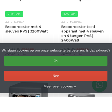
20% Sale
17% Sale
Art.nr. I491046
Art.nr. E420004
Broodrooster met 4
Broodrooster tosti-
sleuven RVS | 3200Watt
apparaat met 4 sleuven
en 4 tangen RVS |
2400Watt
€420,00
€576,85
€525,00
€695,00
Wij slaan cookies op om onze website te verbeteren. Is dat akkoord?
€508,20 Incl. btw
€697,99 Incl. btw
Op voorraad
Op voorraad
Ja
–
Nee
Meer over cookies »