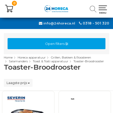
0
0
MENU
MENU
0318 - 501 320
info@24horeca.nl
Open filters
Home
Horeca apparatuur
Grillen, Bakken & Roosteren
Salamanders
Toast & Tosti apparatuur
Toaster-Broodrooster
Toaster-Broodrooster
Laagste prijs