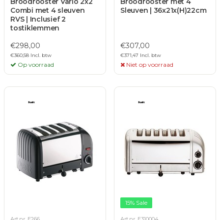
Broodrooster Vario 2x2
Broodrooster met 4
Combi met 4 sleuven
Sleuven | 36x21x(H)22cm
RVS | Inclusief 2
tostiklemmen
€298,00
€307,00
€360,58 Incl. btw
€371,47 Incl. btw
Op voorraad
Niet op voorraad
15% Sale
Art.nr. E266
Art.nr. E310004