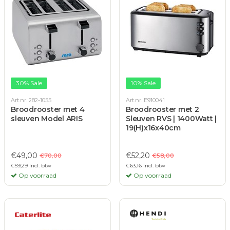
30% Sale
10% Sale
Art.nr. 282-1055
Art.nr. E910041
Broodrooster met 4
Broodrooster met 2
sleuven Model ARIS
Sleuven RVS | 1400Watt |
19(H)x16x40cm
€49,00
€52,20
€70,00
€58,00
€59,29 Incl. btw
€63,16 Incl. btw
Op voorraad
Op voorraad