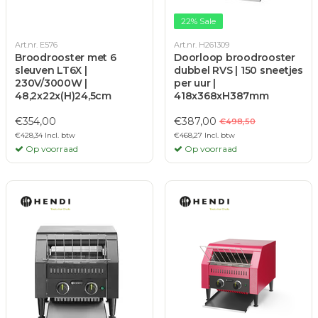
22% Sale
Art.nr. E576
Art.nr. H261309
Broodrooster met 6
Doorloop broodrooster
sleuven LT6X |
dubbel RVS | 150 sneetjes
230V/3000W |
per uur |
48,2x22x(H)24,5cm
418x368xH387mm
€354,00
€387,00
€498,50
€428,34 Incl. btw
€468,27 Incl. btw
Op voorraad
Op voorraad