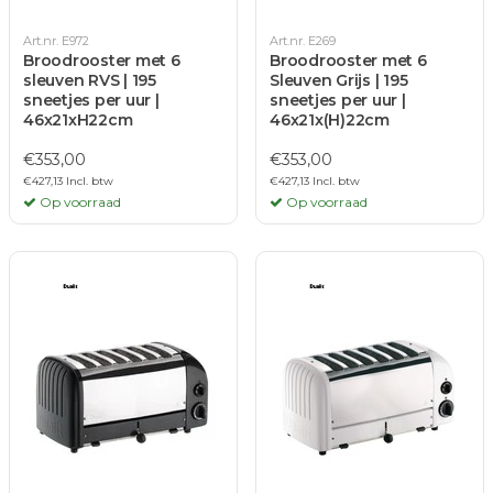
Art.nr. E972
Art.nr. E269
Broodrooster met 6
Broodrooster met 6
sleuven RVS | 195
Sleuven Grijs | 195
sneetjes per uur |
sneetjes per uur |
46x21xH22cm
46x21x(H)22cm
€353,00
€353,00
€427,13 Incl. btw
€427,13 Incl. btw
Op voorraad
Op voorraad