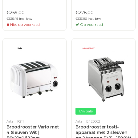
€269,00
€276,00
€325,49 Incl. btw
€333,96 Incl. btw
Niet op voorraad
Op voorraad
17% Sale
Art.nr. F211
Art.nr. E420002
Broodrooster Vario met
Broodrooster tosti-
4 Sleuven Wit |
apparaat met 2 sleuven