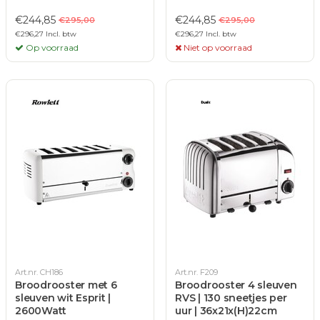
€244,85
€244,85
€295,00
€295,00
€296,27 Incl. btw
€296,27 Incl. btw
Op voorraad
Niet op voorraad
Art.nr. CH186
Art.nr. F209
Broodrooster met 6
Broodrooster 4 sleuven
sleuven wit Esprit |
RVS | 130 sneetjes per
2600Watt
uur | 36x21x(H)22cm