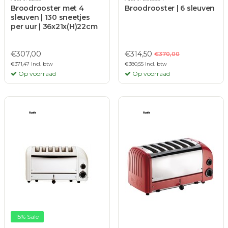
Broodrooster met 4
Broodrooster | 6 sleuven
sleuven | 130 sneetjes
per uur | 36x21x(H)22cm
€307,00
€314,50
€370,00
€371,47 Incl. btw
€380,55 Incl. btw
Op voorraad
Op voorraad
15% Sale