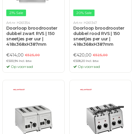
21% Sale
20% Sale
Art.nr. H261354
Art.nr. H261347
Doorloop broodrooster
Doorloop broodrooster
dubbel zwart RVS | 150
dubbel rood RVS | 150
sneetjes per uur |
sneetjes per uur |
418x368xH387mm
418x368xH387mm
€414,00
€420,00
€525,00
€525,00
€500,94 Incl. btw
€508,20 Incl. btw
Op voorraad
Op voorraad