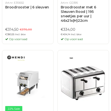
Art.nr. E310002
Art.nr. GD395
Broodrooster | 6 sleuven
Broodrooster met 6
Sleuven Rood | 195
sneetjes per uur |
46x21x(H)22cm
€314,50
€334,00
€370,00
€380,55 Incl. btw
€404,14 Incl. btw
Op voorraad
Op voorraad
22% Sale