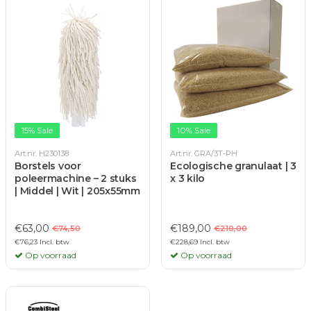
15% Sale
10% Sale
Art.nr. H230138
Art.nr. GRA/3T-PH
Borstels voor
Ecologische granulaat | 3
poleermachine – 2 stuks
x 3 kilo
| Middel | Wit | 205x55mm
€63,00
€189,00
€74,50
€210,00
€76,23 Incl. btw
€228,69 Incl. btw
Op voorraad
Op voorraad