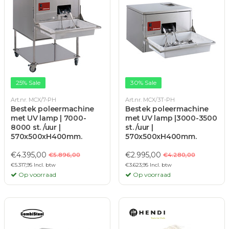
25% Sale
30% Sale
Art.nr. MCX/7-PH
Art.nr. MCX/3T-PH
Bestek poleermachine
Bestek poleermachine
met UV lamp | 7000-
met UV lamp |3000-3500
8000 st. /uur |
st. /uur |
570x500xH400mm.
570x500xH400mm.
€4.395,00
€2.995,00
€5.896,00
€4.280,00
€5.317,95 Incl. btw
€3.623,95 Incl. btw
Op voorraad
Op voorraad