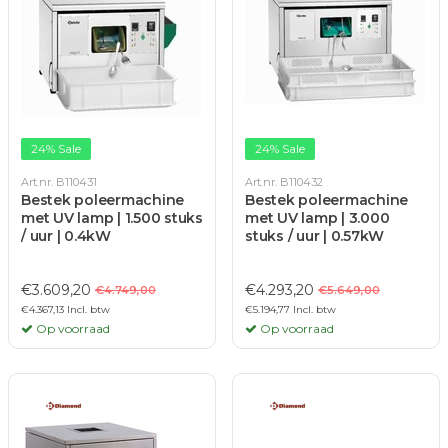
24% Sale
24% Sale
Art.nr. B110431
Art.nr. B110432
Bestek poleermachine
Bestek poleermachine
met UV lamp | 1.500 stuks
met UV lamp | 3.000
/ uur | 0.4kW
stuks / uur | 0.57kW
€3.609,20
€4.293,20
€4.749,00
€5.649,00
€4.367,13 Incl. btw
€5.194,77 Incl. btw
Op voorraad
Op voorraad