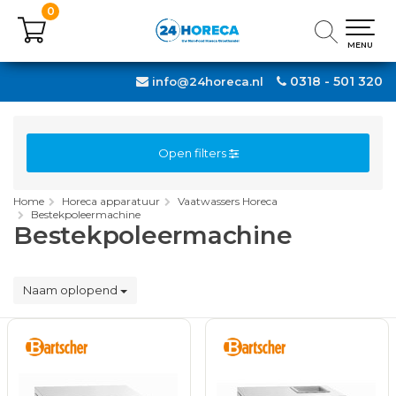
0
0
MENU
MENU
0318 - 501 320
info@24horeca.nl
Open filters
Home
Horeca apparatuur
Vaatwassers Horeca
Bestekpoleermachine
Bestekpoleermachine
Naam oplopend