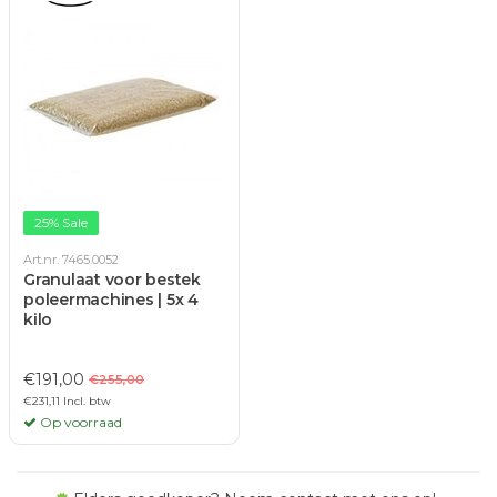
25% Sale
Art.nr. 7465.0052
Granulaat voor bestek
poleermachines | 5x 4
kilo
€191,00
€255,00
€231,11 Incl. btw
Op voorraad