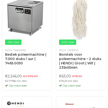
25% Sale
20% Sale
Art.nr. 7465.0050
Art.nr. H230145
Bestek poleermachine |
Borstels voor
7.000 stuks / uur |
poleermachine – 2 stuks
7465.0050
| HENDI | Groot | Wit |
235x55mm
€2.246,00
€63,00
€2.995,00
€78,50
€2.717,66 Incl. btw
€76,23 Incl. btw
Op voorraad
Op voorraad