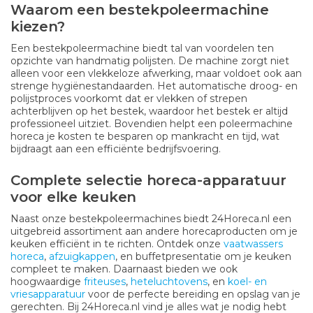
Waarom een bestekpoleermachine
kiezen?
Een bestekpoleermachine biedt tal van voordelen ten
opzichte van handmatig polijsten. De machine zorgt niet
alleen voor een vlekkeloze afwerking, maar voldoet ook aan
strenge hygiënestandaarden. Het automatische droog- en
polijstproces voorkomt dat er vlekken of strepen
achterblijven op het bestek, waardoor het bestek er altijd
professioneel uitziet. Bovendien helpt een poleermachine
horeca je kosten te besparen op mankracht en tijd, wat
bijdraagt aan een efficiënte bedrijfsvoering.
Complete selectie horeca-apparatuur
voor elke keuken
Naast onze bestekpoleermachines biedt 24Horeca.nl een
uitgebreid assortiment aan andere horecaproducten om je
keuken efficiënt in te richten. Ontdek onze
vaatwassers
horeca
,
afzuigkappen
, en buffetpresentatie om je keuken
compleet te maken. Daarnaast bieden we ook
hoogwaardige
friteuses
,
heteluchtovens
, en
koel- en
vriesapparatuur
voor de perfecte bereiding en opslag van je
gerechten. Bij 24Horeca.nl vind je alles wat je nodig hebt