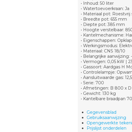
• Inhoud: 50 liter
• Watertoevoerkraan: Ja
• Materiaal pot: Roestvri
• Breedte pot: 655 mm
• Diepte pot: 385 mm
• Hoogte verstelbaar: 
• Kantelmechanisme: H
• Eigenschappen: Opklap
• Werkingsmodus: Elektr
• Materiaal: CNS 18/10
• Belangrijke aanwijzing: 
• Vermogen: 0,05 kW | 2
• Gassoort: Aardgas H Mo
• Controlelampje: Opwar
• Aansluitwaarde gas: 12,
• Serie: 700
• Afmetingen: B 800 x 
• Gewicht: 130 kg
• Kantelbare braadpan 
Gegevensblad
Gebruiksaanwijzing
Opengewerkte teken
Prijslijst onderdelen