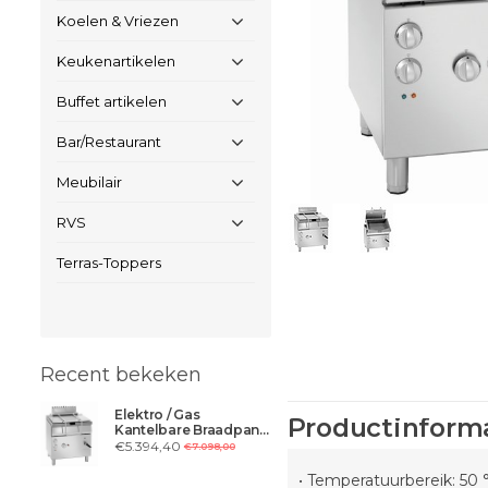
Koelen & Vriezen
Keukenartikelen
Buffet artikelen
Bar/Restaurant
Meubilair
RVS
Terras-Toppers
Recent bekeken
Elektro / Gas
Productinform
Kantelbare Braadpan |
12.5kW Gas /230V |
€5.394,40
€7.098,00
Inhoud 50 Liter | B800
x D700 x H850 mm
• Temperatuurbereik: 50 