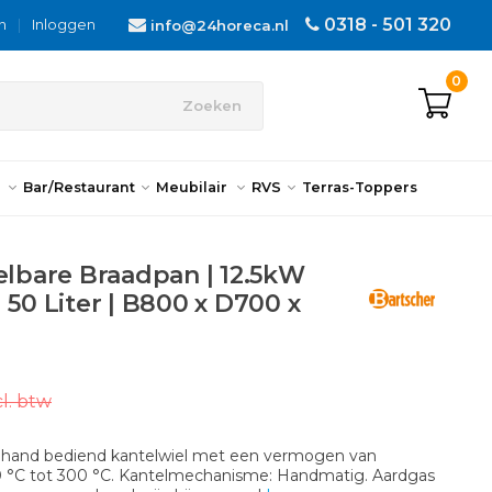
0318 - 501 320
n
|
Inloggen
info@24horeca.nl
0
Zoeken
n
Bar/Restaurant
Meubilair
RVS
Terras-Toppers
elbare Braadpan | 12.5kW
 50 Liter | B800 x D700 x
l. btw
 hand bediend kantelwiel met een vermogen van
50 °C tot 300 °C. Kantelmechanisme: Handmatig. Aardgas