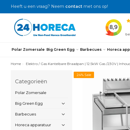
Heeft u een vraag? Neem
contact
met ons op!
Polar Zomersale
Big Green Egg
Barbecues
Horeca app
Home
Elektro / Gas Kantelbare Braadpan | 12.5kW Gas /230V | Inh
24% Sale
Categorieën
Polar Zomersale
Big Green Egg
Barbecues
Horeca apparatuur