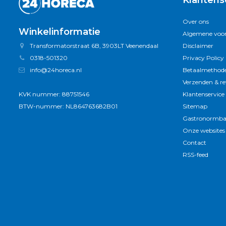
Klantens
Over ons
Winkelinformatie
Algemene voo
Transformatorstraat 6B, 3903LT Veenendaal
Disclaimer
0318-501320
Privacy Policy
info@24horeca.nl
Betaalmethod
Verzenden & r
KVK nummer: 88751546
Klantenservice
BTW-nummer: NL864763682B01
Sitemap
Gastronormba
Onze websites
Contact
RSS-feed