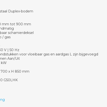
j staal Duplex-bodem
850 mm tot 900 mm
andmatig
baar scharnierdeksel
o / gas
-
30 V | 50 Hz
ndstukken voor vloeibaar gas en aardgas L zijn bijgevoegd
men Aan/Uit
5 kW
D 700 x H 850 mm
700 G50LHK
ing