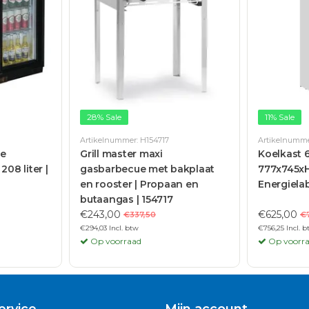
28% Sale
11% Sale
Artikelnummer: H154717
Artikelnumme
ee
Grill master maxi
Koelkast 6
08 liter |
gasbarbecue met bakplaat
777x745x
en rooster | Propaan en
Energielab
butaangas | 154717
€243,00
€625,00
€337,50
€
€294,03 Incl. btw
€756,25 Incl. 
Op voorraad
Op voorr