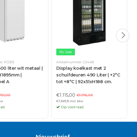
5% Sale
r: PC005
Artikelnummer: GJ448
00 liter wit metaal |
Display koelkast met 2
H1895mm |
schuifdeuren 490 Liter | +2°C
el A
tot +8°C | 92x51xH188 cm.
€1.115,00
701,00
€1.176,00
btw
€1.349,15 Incl. btw
€
aad
Op voorraad