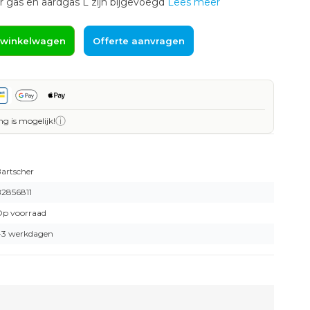
 gas en aardgas L zijn bijgevoegd
Lees meer
 winkelwagen
Offerte aanvragen
ⓘ
ng is mogelijk!
artscher
2856811
p voorraad
-3 werkdagen