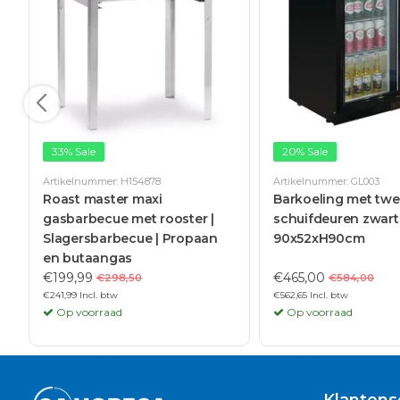
33% Sale
20% Sale
Artikelnummer: H154878
Artikelnummer: GL003
Roast master maxi
Barkoeling met tw
gasbarbecue met rooster |
schuifdeuren zwart 2
Slagersbarbecue | Propaan
90x52xH90cm
en butaangas
€199,99
€465,00
€298,50
€584,00
€241,99 Incl. btw
€562,65 Incl. btw
Op voorraad
Op voorraad