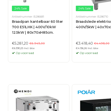
24% Sale
24% Sale
Artikelnummer: B286681
Artikelnummer: B286710
Braadpan kantelbaar 60 liter
Braadslede elektrisc
700 E51LHK | 400V/10kW
400V/5kW | 40x70
12.5kW | 80x70xH85cm.
€5.281,20
€3.418,40
€6.949,00
€4.498,00
€6.390,25 Incl. btw
€4.136,26 Incl. btw
Op voorraad
Op voorraad