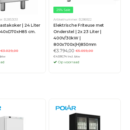
25% Sale
r: B2853051
Artikelnummer: B286922
A
stakoker | 24 Liter
Elektrische Friteuse met
 B40xD70xH85 cm.
Onderstel | 2x 23 Liter |
400V/30kW |
800x700x(H)850mm
€3.794,00
€3.029,00
€5.059,00
 btw
€4.590,74 Incl. btw
€
aad
Op voorraad