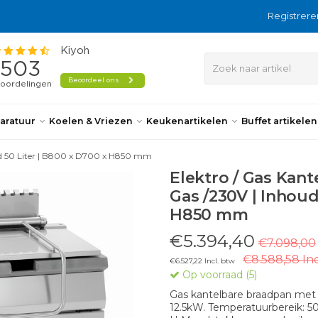
Registrere
aratuur
Koelen & Vriezen
Keukenartikelen
Buffet artikele
oud 50 Liter | B800 x D700 x H850 mm
Elektro / Gas Kant
Gas /230V | Inhoud
H850 mm
€5.394,40
€7.098,00
€8.588,58 Inc
€6.527,22 Incl. btw
Op voorraad (5)
Gas kantelbare braadpan met
12.5kW. Temperatuurbereik: 