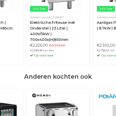
24% Sale
24% Sale
Artikelnummer: B286917
Artikelnumme
h |
Elektrische Friteuse met
Aardgas Pa
xH85cm
Onderstel | 23 Liter |
| 8.7kW |
400V/5kW |
700x400x(H)850mm
€2.226,00
€2.302,00
€2.929,00
€2.693,46 Incl. btw
€2.785,42 Incl.
Op voorraad
Op voorr
Anderen kochten ook