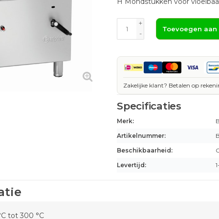
H Mondstukken voor vloeibaar
+
Toevoegen aan
-
Zakelijke klant? Betalen op rekeni
Specificaties
Merk:
B
Artikelnummer:
B
Beschikbaarheid:
O
Levertijd:
1
atie
°C tot 300 °C