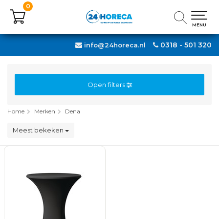
0
0
MENU
MENU
0318 - 501 320
info@24horeca.nl
Open filters
Home
Merken
Dena
Meest bekeken