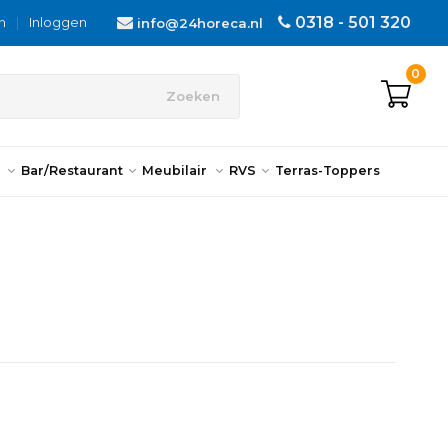
0318 - 501 320
n
|
Inloggen
info@24horeca.nl
0
Zoeken
n
Bar/Restaurant
Meubilair
RVS
Terras-Toppers