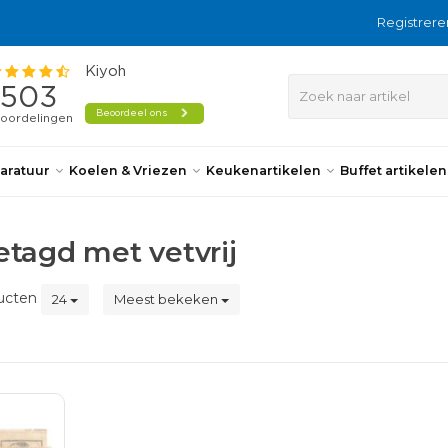
Registrere
aratuur
Koelen & Vriezen
Keukenartikelen
Buffet artikele
tagd met vetvrij
ucten
24
Meest bekeken