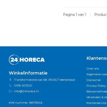
Pagina 1 van 1
|
Produc
Klantens
Over ons
Winkelinformatie
Algemene voo
Transformatorstraat 6B, 3903LT Veenendaal
Disclaimer
0318-501320
Privacy Policy
info@24horeca.nl
Betaalmethod
Verzenden & r
KVK nummer: 88751546
Klantenservice