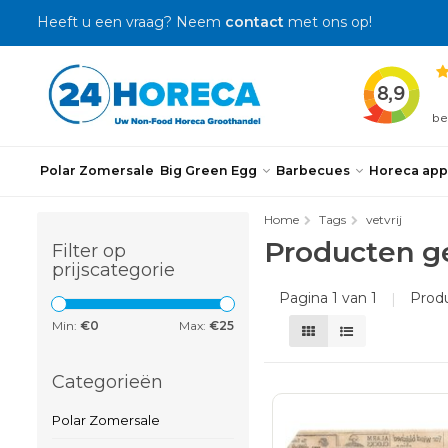
Heeft u een vraag? Neem
contact
met ons op!
Polar Zomersale
Big Green Egg
Barbecues
Horeca app
Home
Tags
vetvrij
Producten ge
Filter op
prijscategorie
Pagina 1 van 1
|
Prod
Min:
€
0
Max:
€
25
Categorieën
Polar Zomersale