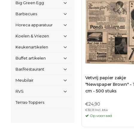
Big Green Egg
Barbecues
Horeca apparatuur
Koelen & Vriezen
Keukenartikelen
Buffet artikelen
Bar/Restaurant
Vetvrij papier zakje
Meubilair
"Newspaper Brown" - 1
cm - 500 stuks
RVS
Terras-Toppers
€24,90
€30,13 Incl. btw
Op voorraad