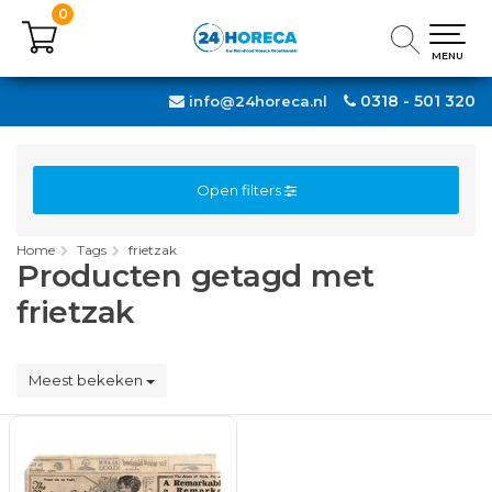
0
0
MENU
MENU
0318 - 501 320
info@24horeca.nl
Open filters
Home
Tags
frietzak
Producten getagd met
frietzak
Meest bekeken