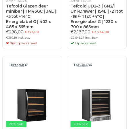
Art.nr. T46360
Art.nr. T16548
Tefcold Glazen deur
Tefcold UD2-3 | GN2/1
minibar | TM45GC | 34L |
Uni-Drawer | 154L | -21 tot
+5 tot +14°C |
-18 /+ 1 tot +4°C |
Energielabel G | 402 x
Energielabel G | 1230 x
485 x 565mm
700 x 865mm
€298,00
€2.187,00
€373,00
€2.734,00
€360,58 Incl. btw
€2.646,27 Incl. btw
Niet op voorraad
Op voorraad
20% Sale
20% Sale