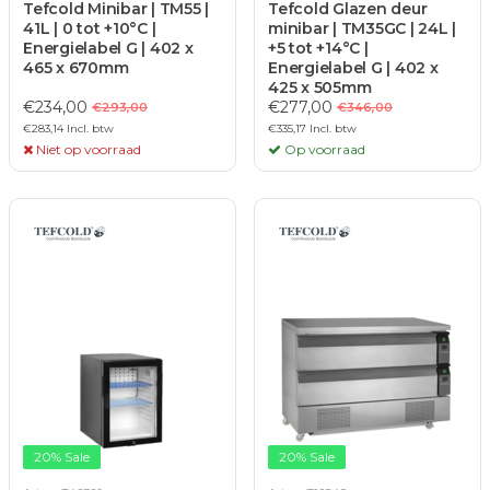
Tefcold Minibar | TM55 |
Tefcold Glazen deur
41L | 0 tot +10°C |
minibar | TM35GC | 24L |
Energielabel G | 402 x
+5 tot +14°C |
465 x 670mm
Energielabel G | 402 x
425 x 505mm
€234,00
€277,00
€293,00
€346,00
€283,14 Incl. btw
€335,17 Incl. btw
Niet op voorraad
Op voorraad
20% Sale
20% Sale