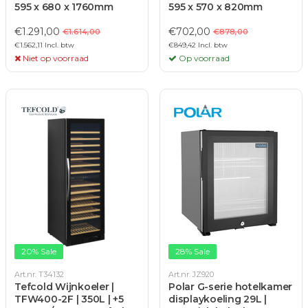
595 x 680 x 1760mm
595 x 570 x 820mm
€1.291,00
€702,00
€1.614,00
€878,00
€1.562,11 Incl. btw
€849,42 Incl. btw
Niet op voorraad
Op voorraad
20% Sale
28% Sale
Art.nr. T34132
Art.nr. JZ920
Tefcold Wijnkoeler |
Polar G-serie hotelkamer
TFW400-2F | 350L | +5
displaykoeling 29L |