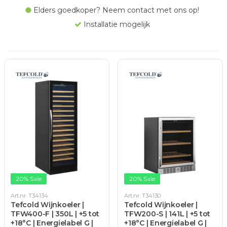
Elders goedkoper? Neem contact met ons op!
Installatie mogelijk
20% Sale
20% Sale
Art.nr. T34134
Art.nr. T34130
Tefcold Wijnkoeler |
Tefcold Wijnkoeler |
TFW400-F | 350L | +5 tot
TFW200-S | 141L | +5 tot
+18°C | Energielabel G |
+18°C | Energielabel G |