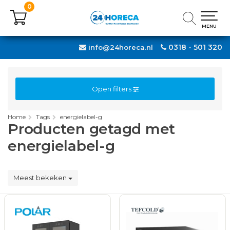
0
0
MENU
MENU
0318 - 501 320
info@24horeca.nl
Open filters
Home
Tags
energielabel-g
Producten getagd met
energielabel-g
Meest bekeken