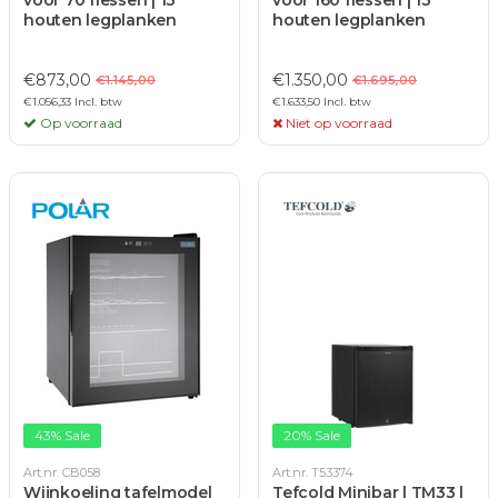
voor 70 flessen | 13
voor 160 flessen | 13
houten legplanken
houten legplanken
€873,00
€1.350,00
€1.145,00
€1.695,00
€1.056,33 Incl. btw
€1.633,50 Incl. btw
Op voorraad
Niet op voorraad
43% Sale
20% Sale
Art.nr. CB058
Art.nr. T53374
Wijnkoeling tafelmodel
Tefcold Minibar | TM33 |