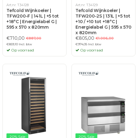
Art.nr. T34128
Art.nr. T34129
Tefcold Wijnkoeler |
Tefcold Wijnkoeler |
TFW200-F | 141L | +5 tot
TFW200-2S | 131L | +5 tot
+18°C | Energielabel G |
+10 / +10 tot +18°C |
595 x 570 x 820mm
Energielabel G | 595 x 570
x 820mm
€710,00
€805,00
€887,00
€1.006,00
€859,10 Incl. btw
€974,05 Incl. btw
Op voorraad
Op voorraad
20% Sale
20% Sale