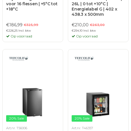
voor 16 flessen | +5°C tot
26L | 0 tot +10°C |
+18°C
Energielabel G | 402 x
438.3 x 500mm
€186,99
€210,00
€325,99
€263,00
€226,25 Incl. btw
€254,10 Incl. btw
Op voorraad
Op voorraad
20% Sale
20% Sale
Art.nr. T56006
Art.nr. T46357