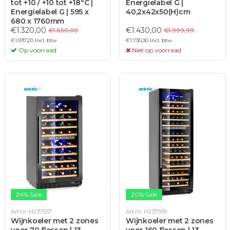
tot +10 / +10 tot +18°C |
Energielabel G |
Energielabel G | 595 x
40,2x42x50(H)cm
680 x 1760mm
€1.320,00
€1.430,00
€1.650,00
€1.999,99
€1.597,20 Incl. btw
€1.730,30 Incl. btw
Op voorraad
Niet op voorraad
24% Sale
20% Sale
Art.nr. H237557
Art.nr. H237595
Wijnkoeler met 2 zones
Wijnkoeler met 2 zones