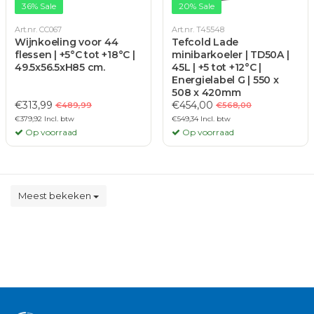
36% Sale
20% Sale
Art.nr. CC067
Art.nr. T45548
Wijnkoeling voor 44
Tefcold Lade
flessen | +5°C tot +18°C |
minibarkoeler | TD50A |
49.5x56.5xH85 cm.
45L | +5 tot +12°C |
Energielabel G | 550 x
508 x 420mm
€313,99
€454,00
€489,99
€568,00
€379,92 Incl. btw
€549,34 Incl. btw
Op voorraad
Op voorraad
Meest bekeken