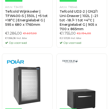
Art.nr. T34133
Art.nr. T16546
Tefcold Wijnkoeler |
Tefcold UD2-2 | GN2/1
TFW400-S | 350L | +5 tot
Uni-Drawer | 102L | -21
+18°C | Energielabel G |
tot -18 /+ 1 tot +4°C |
595 x 680 x 1760mm
Energielabel G | 905 x
700 x 865mm
€1.286,00
€1.755,00
€1.607,00
€2.194,00
€1.556,06 Incl. btw
€2.123,55 Incl. btw
Op voorraad
Op voorraad