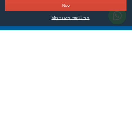
–
Nee
Meer over cookies »
Alle merken
Bartscher
Combisteel
EMGA
Hendi
Olympia
Polar
Saro
Tefcold
Veba
Vogue