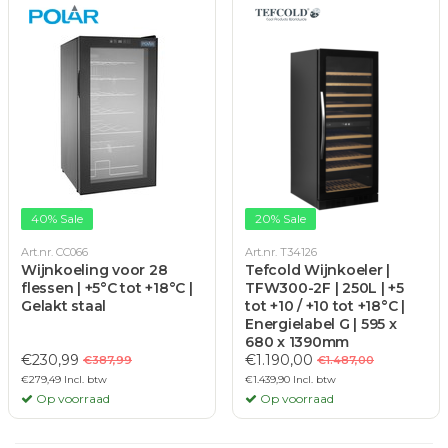
40% Sale
20% Sale
Art.nr. CC066
Art.nr. T34126
Wijnkoeling voor 28
Tefcold Wijnkoeler |
flessen | +5°C tot +18°C |
TFW300-2F | 250L | +5
Gelakt staal
tot +10 / +10 tot +18°C |
Energielabel G | 595 x
680 x 1390mm
€230,99
€1.190,00
€387,99
€1.487,00
€279,49 Incl. btw
€1.439,90 Incl. btw
Op voorraad
Op voorraad