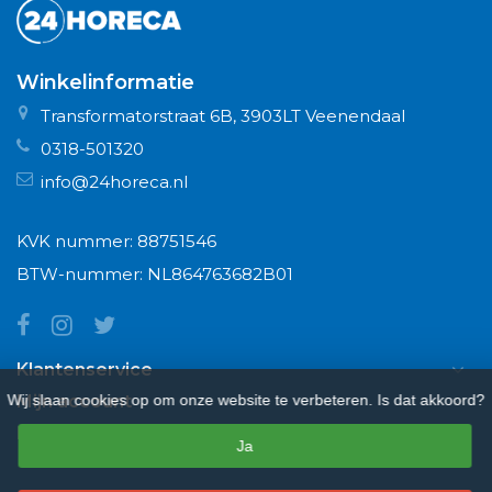
Winkelinformatie
Transformatorstraat 6B, 3903LT Veenendaal
0318-501320
info@24horeca.nl
KVK nummer: 88751546
BTW-nummer: NL864763682B01
Klantenservice
Mijn account
Wij slaan cookies op om onze website te verbeteren. Is dat akkoord?
Nieuwsbrief
Ja