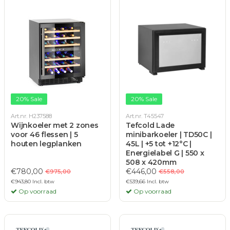
20% Sale
20% Sale
Art.nr. H237588
Art.nr. T45547
Wijnkoeler met 2 zones
Tefcold Lade
voor 46 flessen | 5
minibarkoeler | TD50C |
houten legplanken
45L | +5 tot +12°C |
Energielabel G | 550 x
508 x 420mm
€780,00
€446,00
€975,00
€558,00
€943,80 Incl. btw
€539,66 Incl. btw
Op voorraad
Op voorraad