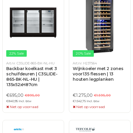
22% Sale
20% Sale
Art.nr. C3SLIDE-865-BK-NL-HU
Art.nr. H237564
Backbar koelkast met 3
Wijnkoeler met 2 zones
schuifdeuren | C3SLIDE-
voor135 flessen | 13
865-BK-NL-HU |
houten legplanken
135x52xH87cm
€695,00
€1.275,00
€895,00
€1.595,00
€840,95 Incl. btw
€1.542,75 Incl. btw
Niet op voorraad
Niet op voorraad