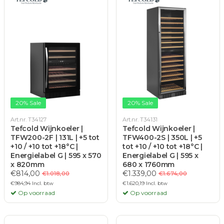
20% Sale
20% Sale
Art.nr. T34127
Art.nr. T34131
Tefcold Wijnkoeler |
Tefcold Wijnkoeler |
TFW200-2F | 131L | +5 tot
TFW400-2S | 350L | +5
+10 / +10 tot +18°C |
tot +10 / +10 tot +18°C |
Energielabel G | 595 x 570
Energielabel G | 595 x
x 820mm
680 x 1760mm
€814,00
€1.339,00
€1.018,00
€1.674,00
€984,94 Incl. btw
€1.620,19 Incl. btw
Op voorraad
Op voorraad