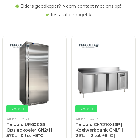
Elders goedkoper? Neem contact met ons op!
Installatie mogelijk
20% Sale
20% Sale
Art.nr. T53539
Art.nr. T54293
Tefcold UR600SS |
Tefcold CK7310X1SP |
Opslagkoeler GN2/1 |
Koelwerkbank GN1/1 |
570L | 0 tot +8°C |
291L | -2 tot +8°C |