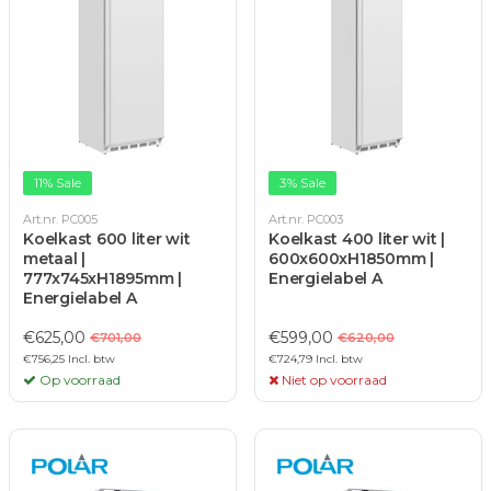
11% Sale
3% Sale
Art.nr. PC005
Art.nr. PC003
Koelkast 600 liter wit
Koelkast 400 liter wit |
metaal |
600x600xH1850mm |
777x745xH1895mm |
Energielabel A
Energielabel A
€625,00
€599,00
€701,00
€620,00
€756,25 Incl. btw
€724,79 Incl. btw
Op voorraad
Niet op voorraad