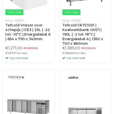
20% Sale
20% Sale
Art.nr. T47527
Art.nr. T54291
Tefcold Vriezer voor
Tefcold CK7210X1 |
schepijs | ICE3 | 29L | -22
Koelwerkbank GN1/1 |
tot -10°C | Energielabel A
190L | -2 tot +8°C |
| 654 x 790 x 345mm
Energielabel A | 1360 x
700 x 860mm
€1.271,00
€1.389,00
€1.589,00
€1.736,00
€1.537,91 Incl. btw
€1.680,69 Incl. btw
Op voorraad
Op voorraad