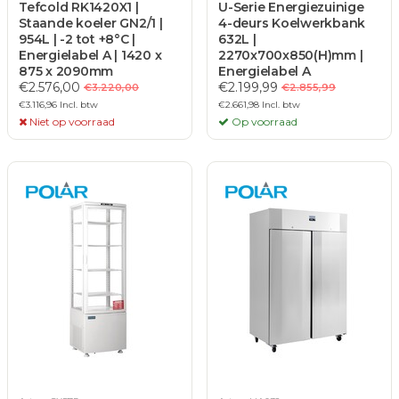
Tefcold RK1420X1 |
U-Serie Energiezuinige
Staande koeler GN2/1 |
4-deurs Koelwerkbank
954L | -2 tot +8°C |
632L |
Energielabel A | 1420 x
2270x700x850(H)mm |
875 x 2090mm
Energielabel A
€2.576,00
€2.199,99
€3.220,00
€2.855,99
€3.116,96 Incl. btw
€2.661,98 Incl. btw
Niet op voorraad
Op voorraad