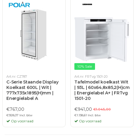
10% Sale
Art.nr. CZ787
Art.nr. FRTvg 1501-20
C-Serie Staande Display
Tafelmodel koelkast Wit
Koelkast 600L | Wit |
| 93L | 60x64,8x85,2(H)cm
777x735x1895(H)mm |
| Energielabel A+ | FRTvg
Energielabel A
1501-20
€767,00
€941,00
€1.045,00
€928,07 Incl. btw
€1.138,61 Incl. btw
Op voorraad
Op voorraad