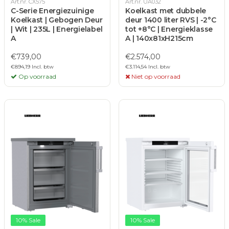
Art.nr. CX575
Art.nr. UA032
C-Serie Energiezuinige
Koelkast met dubbele
Koelkast | Gebogen Deur
deur 1400 liter RVS | -2°C
| Wit | 235L | Energielabel
tot +8°C | Energieklasse
A
A | 140x81xH215cm
€739,00
€2.574,00
€894,19 Incl. btw
€3.114,54 Incl. btw
Op voorraad
Niet op voorraad
10% Sale
10% Sale