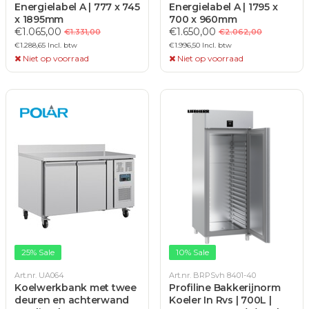
Energielabel A | 777 x 745
Energielabel A | 1795 x
x 1895mm
700 x 960mm
€1.065,00
€1.650,00
€1.331,00
€2.062,00
€1.288,65 Incl. btw
€1.996,50 Incl. btw
Niet op voorraad
Niet op voorraad
25% Sale
10% Sale
Art.nr. UA064
Art.nr. BRPSvh 8401-40
Koelwerkbank met twee
Profiline Bakkerijnorm
deuren en achterwand
Koeler In Rvs | 700L |