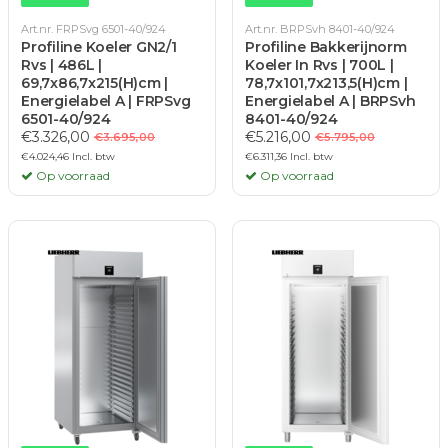
Art.nr. FRPSvg 6501-40/924
Art.nr. BRPSvh 8401-40/924
Profiline Koeler GN2/1
Profiline Bakkerijnorm
Rvs | 486L |
Koeler In Rvs | 700L |
69,7x86,7x215(H)cm |
78,7x101,7x213,5(H)cm |
Energielabel A | FRPSvg
Energielabel A | BRPSvh
6501-40/924
8401-40/924
€3.326,00
€5.216,00
€3.695,00
€5.795,00
€4.024,46 Incl. btw
€6.311,36 Incl. btw
Op voorraad
Op voorraad