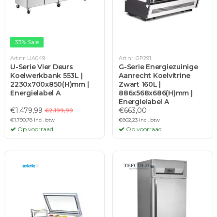
33% Sale
Art.nr. UA049
Art.nr. GP291
U-Serie Vier Deurs
G-Serie Energiezuinige
Koelwerkbank 553L |
Aanrecht Koelvitrine
2230x700x850(H)mm |
Zwart 160L |
Energielabel A
886x568x686(H)mm |
Energielabel A
€1.479,99
€663,00
€2.199,99
€1.790,78 Incl. btw
€802,23 Incl. btw
Op voorraad
Op voorraad