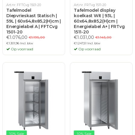
Art.nr. FFTCvg 1501-20
Art.nr. FRTvg 1511-20
Tafelmodel
Tafelmodel display
Diepvrieskast Statisch |
koelkast Wit | 93L |
59L | 60x64,8x85,2(H)cm |
60x64,8x85,2(H)cm |
Energielabel A | FFTCvg
Energielabel A+ | FRTvg
1501-20
1511-20
€1.076,00
€1.031,00
€1.195,00
€1.145,00
€1.301,96 Incl. btw
€1.247,51 Incl. btw
Op voorraad
Op voorraad
10% Sale
10% Sale