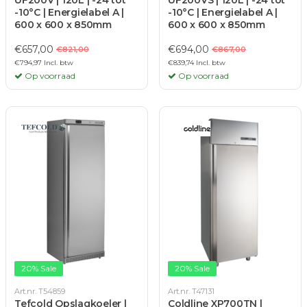
UF200V | 120L | -24 tot
UF200VS | 120L | -24 tot
-10°C | Energielabel A |
-10°C | Energielabel A |
600 x 600 x 850mm
600 x 600 x 850mm
€657,00
€694,00
€821,00
€867,00
€794,97 Incl. btw
€839,74 Incl. btw
Op voorraad
Op voorraad
20% Sale
20% Sale
Art.nr. T54859
Art.nr. T47131
Tefcold Opslagkoeler |
Coldline XP700TN |