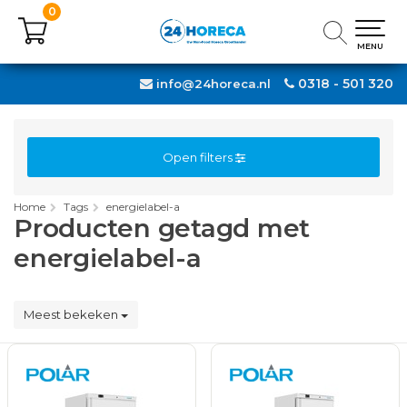
0
0
MENU
MENU
0318 - 501 320
info@24horeca.nl
Open filters
Home
Tags
energielabel-a
Producten getagd met
energielabel-a
Meest bekeken