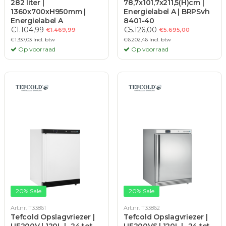
282 liter |
78,7x101,7x211,5(H)cm |
1360x700xH950mm |
Energielabel A | BRPSvh
Energielabel A
8401-40
€1.104,99
€5.126,00
€1.469,99
€5.695,00
€1.337,03 Incl. btw
€6.202,46 Incl. btw
Op voorraad
Op voorraad
20% Sale
20% Sale
Art.nr. T33861
Art.nr. T33862
Tefcold Opslagvriezer |
Tefcold Opslagvriezer |