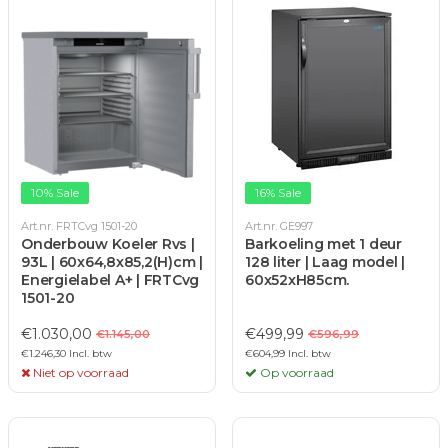
10% Sale
16% Sale
Art.nr. FRTCvg 1501-20
Art.nr. GE997
Onderbouw Koeler Rvs |
Barkoeling met 1 deur
93L | 60x64,8x85,2(H)cm |
128 liter | Laag model |
Energielabel A+ | FRTCvg
60x52xH85cm.
1501-20
€1.030,00
€499,99
€1.145,00
€596,99
€1.246,30 Incl. btw
€604,99 Incl. btw
Niet op voorraad
Op voorraad