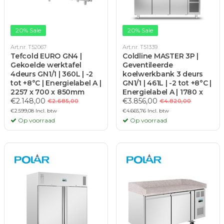
20% Sale
20% Sale
Art.nr. T52067
Art.nr. T51339
Tefcold EURO GN4 |
Coldline MASTER 3P |
Gekoelde werktafel
Geventileerde
4deurs GN1/1 | 360L | -2
koelwerkbank 3 deurs
tot +8°C | Energielabel A |
GN1/1 | 461L | -2 tot +8°C |
2257 x 700 x 850mm
Energielabel A | 1780 x
€2.148,00
700 x 900mm
€3.856,00
€2.685,00
€4.820,00
€2.599,08 Incl. btw
€4.665,76 Incl. btw
Op voorraad
Op voorraad