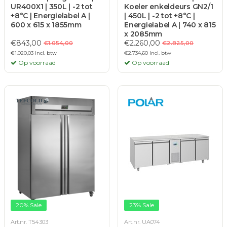
UR400X1 | 350L | -2 tot
Koeler enkeldeurs GN2/1
+8°C | Energielabel A |
| 450L | -2 tot +8°C |
600 x 615 x 1855mm
Energielabel A | 740 x 815
x 2085mm
€843,00
€2.260,00
€1.054,00
€2.825,00
€1.020,03 Incl. btw
€2.734,60 Incl. btw
Op voorraad
Op voorraad
20% Sale
23% Sale
Art.nr. T54303
Art.nr. UA074