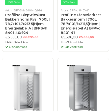
10% Sale
10% Sale
Art.nr. BFPSvh 8401-40/924
Art.nr. BFPvg 8401-41
Profiline Diepvrieskast
Profiline Diepvrieskast
Bakkerijnorm Rvs | 700L |
Bakkerijnorm | 700L |
78,7x101,7x213,5(H)cm |
78,7x101,7x211,5(H)cm |
Energielabel A | BFPSvh
Energielabel A | BFPvg
8401-40/924
8401-41
€5.666,00
€5.396,00
€6.295,00
€5.995,00
€6.855,86 Incl. btw
€6.529,16 Incl. btw
Op voorraad
Op voorraad