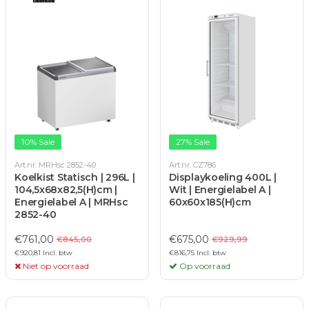
10% Sale
27% Sale
Art.nr. MRHsc 2852-40
Art.nr. CZ786
Koelkist Statisch | 296L |
Displaykoeling 400L |
104,5x68x82,5(H)cm |
Wit | Energielabel A |
Energielabel A | MRHsc
60x60x185(H)cm
2852-40
€761,00
€675,00
€845,00
€929,99
€920,81 Incl. btw
€816,75 Incl. btw
Niet op voorraad
Op voorraad