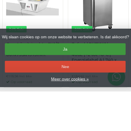
24% Sale
20% Sale
Wij slaan cookies op om onze website te verbeteren. Is dat akkoord?
Art.nr. H233689
Art.nr. T54305
Opzet ijsvitrine | 4x GN1/3
Tefcold RK710X1 |
| -25˚tot-18˚C |
Ja
Staande koeler GN2/1 |
867x735xH373mm.
408L | -2 tot +8°C |
Energielabel A | 740 x
875 x 2090mm
–
Nee
€936,00
€1.522,00
€1.235,00
€1.903,00
€1.132,56 Incl. btw
€1.841,62 Incl. btw
Meer over cookies »
Op voorraad
Op voorraad