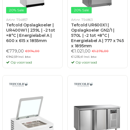
20% Sale
20% Sale
Art.nr. T54857
Art.nr. T54863
Tefcold Opslagkoeler |
Tefcold UR600X1 |
UR400W1 | 239L | -2 tot
Opslagkoeler GN2/1 |
+8°C | Energielabel A |
570L | -2 tot +8°C |
600 x 615 x 1855mm
Energielabel A | 777 x 745
x 1895mm
€779,00
€1.021,00
€974,00
€1.276,00
€942,59 Incl. btw
€1.235,41 Incl. btw
Op voorraad
Op voorraad