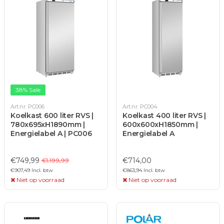
38% Sale
Art.nr. PC006
Art.nr. PC004
Koelkast 600 liter RVS |
Koelkast 400 liter RVS |
780x695xH1890mm |
600x600xH1850mm |
Energielabel A | PC006
Energielabel A
€749,99
€714,00
€1.199,99
€907,49 Incl. btw
€863,94 Incl. btw
Niet op voorraad
Niet op voorraad