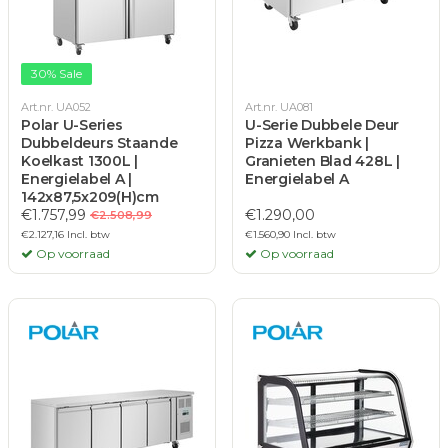
30% Sale
Art.nr. UA052
Art.nr. UA081
Polar U-Series
U-Serie Dubbele Deur
Dubbeldeurs Staande
Pizza Werkbank |
Koelkast 1300L |
Granieten Blad 428L |
Energielabel A |
Energielabel A
142x87,5x209(H)cm
€1.757,99
€1.290,00
€2.508,99
€2.127,16 Incl. btw
€1.560,90 Incl. btw
Op voorraad
Op voorraad