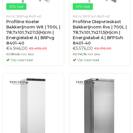
10% Sale
10% Sale
Art.nr. BRPvg 8401-40
Art.nr. BFPSvh 8401-40
Profiline Koeler
Profiline Diepvrieskast
Bakkerijnorm Wit | 700L |
Bakkerijnorm Rvs | 700L |
78,7x101,7x211,5(H)cm |
78,7x101,7x211,5(H)cm |
Energielabel A | BRPvg
Energielabel A | BFPSvh
8401-40
8401-40
€4.946,00
€5.576,00
€5.495,00
€6.195,00
€5.984,66 Incl. btw
€6.746,96 Incl. btw
Op voorraad
Op voorraad