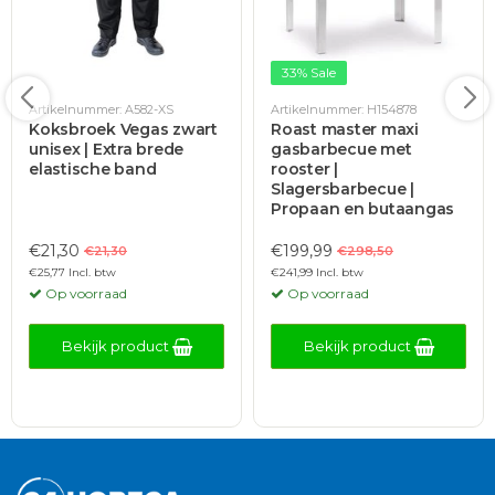
33% Sale
Artikelnummer: A582-XS
Artikelnummer: H154878
Koksbroek Vegas zwart
Roast master maxi
unisex | Extra brede
gasbarbecue met
elastische band
rooster |
Slagersbarbecue |
Propaan en butaangas
€21,30
€199,99
€21,30
€298,50
€25,77 Incl. btw
€241,99 Incl. btw
Op voorraad
Op voorraad
Bekijk product
Bekijk product