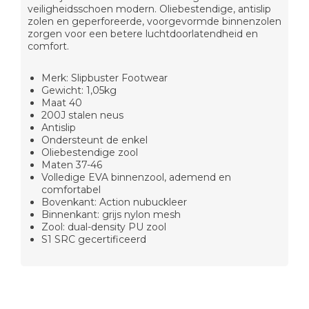
veiligheidsschoen modern. Oliebestendige, antislip
zolen en geperforeerde, voorgevormde binnenzolen
zorgen voor een betere luchtdoorlatendheid en
comfort.
Merk: Slipbuster Footwear
Gewicht: 1,05kg
Maat 40
200J stalen neus
Antislip
Ondersteunt de enkel
Oliebestendige zool
Maten 37-46
Volledige EVA binnenzool, ademend en
comfortabel
Bovenkant: Action nubuckleer
Binnenkant: grijs nylon mesh
Zool: dual-density PU zool
S1 SRC gecertificeerd