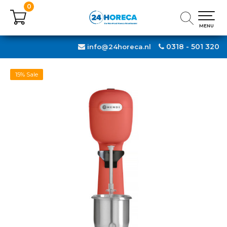
0
0
MENU
MENU
0318 - 501 320
info@24horeca.nl
15% Sale