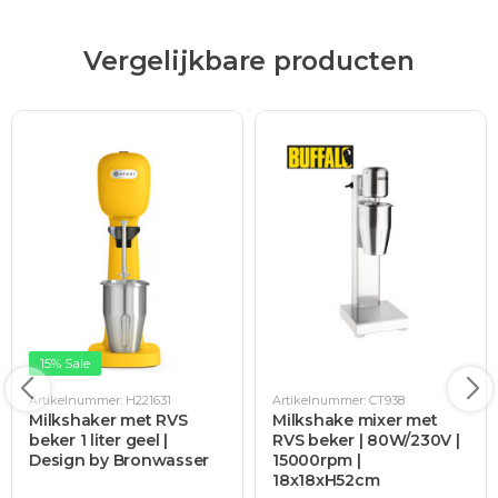
Vergelijkbare producten
15% Sale
Artikelnummer: H221631
Artikelnummer: CT938
Milkshaker met RVS
Milkshake mixer met
beker 1 liter geel |
RVS beker | 80W/230V |
Design by Bronwasser
15000rpm |
18x18xH52cm