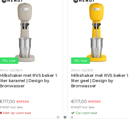
15% Sale
15% Sale
Art.nr. H221624
Art.nr. H221631
Milkshaker met RVS beker 1
Milkshaker met RVS beker 1
liter karamel | Design by
liter geel | Design by
Bronwasser
Bronwasser
€117,00
€117,00
€137,50
€137,50
€141,57 Incl. btw
€141,57 Incl. btw
Niet op voorraad
Op voorraad