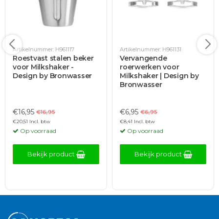
Artikelnummer: H961117
Artikelnummer: H961131
Roestvast stalen beker
Vervangende
voor Milkshaker -
roerwerken voor
Design by Bronwasser
Milkshaker | Design by
Bronwasser
€16,95
€6,95
€16,95
€6,95
€20,51 Incl. btw
€8,41 Incl. btw
Op voorraad
Op voorraad
Bekijk product
Bekijk product