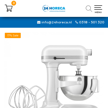
0
0
MENU
MENU
0318 - 501 320
info@24horeca.nl
17% Sale