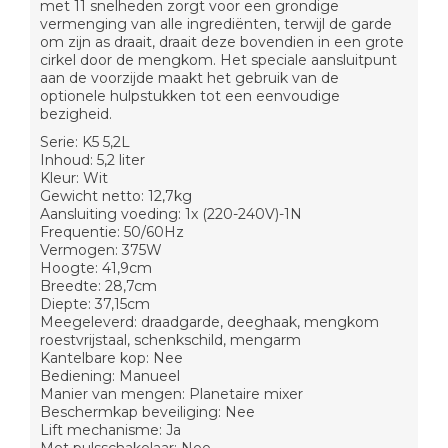
met 11 snelheden zorgt voor een grondige
vermenging van alle ingrediënten, terwijl de garde
om zijn as draait, draait deze bovendien in een grote
cirkel door de mengkom. Het speciale aansluitpunt
aan de voorzijde maakt het gebruik van de
optionele hulpstukken tot een eenvoudige
bezigheid.
Serie: K5 5,2L
Inhoud: 5,2 liter
Kleur: Wit
Gewicht netto: 12,7kg
Aansluiting voeding: 1x (220-240V)-1N
Frequentie: 50/60Hz
Vermogen: 375W
Hoogte: 41,9cm
Breedte: 28,7cm
Diepte: 37,15cm
Meegeleverd: draadgarde, deeghaak, mengkom
roestvrijstaal, schenkschild, mengarm
Kantelbare kop: Nee
Bediening: Manueel
Manier van mengen: Planetaire mixer
Beschermkap beveiliging: Nee
Lift mechanisme: Ja