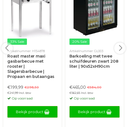
33% Sale
20% Sale
Artikelnummer: H154878
Artikelnummer: GL003
Roast master maxi
Barkoeling met twee
gasbarbecue met
schuifdeuren zwart 208
rooster |
liter | 90x52xH90cm
Slagersbarbecue |
Propaan en butaangas
€199,99
€465,00
€298,50
€584,00
€241,99 Incl. btw
€562,65 Incl. btw
Op voorraad
Op voorraad
Bekijk product
Bekijk product