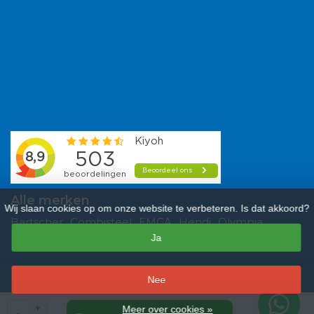
Alle merken
Wij slaan cookies op om onze website te verbeteren. Is dat akkoord?
Bartscher
Combisteel
EMGA
Hendi
Olympia
Ja
Polar
Saro
Tefcold
Veba
Vogue
–
Nee
9,3
/
10
sterren op basis van
481
beoordelingen.
Lees 481 beoordelingen
+
Meer over cookies »