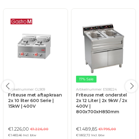
17% Sale
Artikelnummer: GL909
Artikelnummer: E508224
Friteuse met aftapkraan
Friteuse met onderstel
2x 10 liter 600 Serie |
2x 12 Liter | 2x 9kW / 2x
15kW | 400V
400V |
800x700xH850mm
€1.226,00
€1.489,85
€1.226,00
€1.795,00
€1.483,46 Incl. btw
€1.802,72 Incl. btw