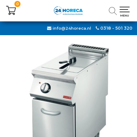
0
0
MENU
MENU
0318 - 501 320
info@24horeca.nl