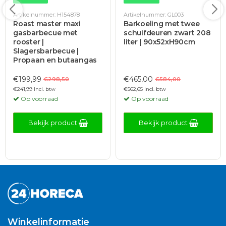
Artikelnummer: H154878
Artikelnummer: GL003
Roast master maxi
Barkoeling met twee
gasbarbecue met
schuifdeuren zwart 208
rooster |
liter | 90x52xH90cm
Slagersbarbecue |
Propaan en butaangas
€199,99
€465,00
€298,50
€584,00
€241,99 Incl. btw
€562,65 Incl. btw
Op voorraad
Op voorraad
Bekijk product
Bekijk product
Winkelinformatie