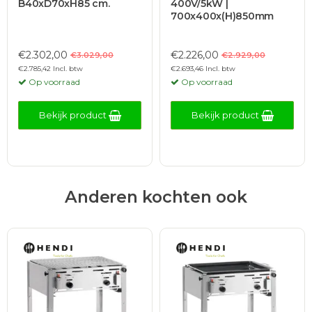
B40xD70xH85 cm.
400V/5kW |
700x400x(H)850mm
€2.302,00
€2.226,00
€3.029,00
€2.929,00
€2.785,42 Incl. btw
€2.693,46 Incl. btw
Op voorraad
Op voorraad
Bekijk product
Bekijk product
Anderen kochten ook