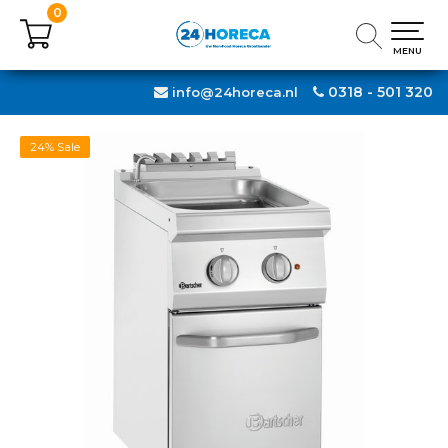
0
0
MENU
MENU
0318 - 501 320
info@24horeca.nl
24% Sale