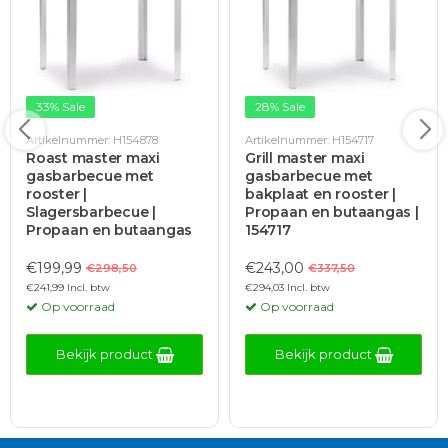
33% Sale
28% Sale
Artikelnummer: H154878
Artikelnummer: H154717
Roast master maxi
Grill master maxi
gasbarbecue met
gasbarbecue met
rooster |
bakplaat en rooster |
Slagersbarbecue |
Propaan en butaangas |
Propaan en butaangas
154717
€199,99
€243,00
€298,50
€337,50
€241,99 Incl. btw
€294,03 Incl. btw
Op voorraad
Op voorraad
Bekijk product
Bekijk product