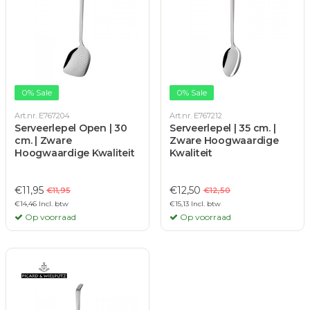
0% Sale
0% Sale
Art.nr. E767204
Art.nr. E767212
Serveerlepel Open | 30
Serveerlepel | 35 cm. |
cm. | Zware
Zware Hoogwaardige
Hoogwaardige Kwaliteit
Kwaliteit
€11,95
€12,50
€11,95
€12,50
€14,46 Incl. btw
€15,13 Incl. btw
Op voorraad
Op voorraad