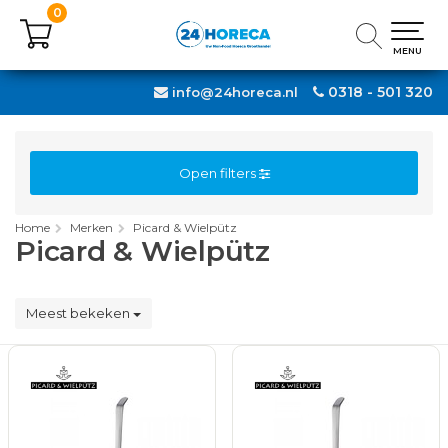
0
0
MENU
MENU
0318 - 501 320
info@24horeca.nl
Open filters
Home
Merken
Picard & Wielpütz
Picard & Wielpütz
Meest bekeken