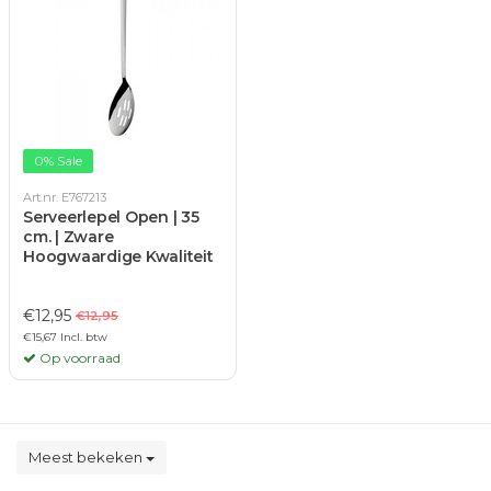
0% Sale
Art.nr. E767213
Serveerlepel Open | 35
cm. | Zware
Hoogwaardige Kwaliteit
€12,95
€12,95
€15,67 Incl. btw
Op voorraad
Meest bekeken