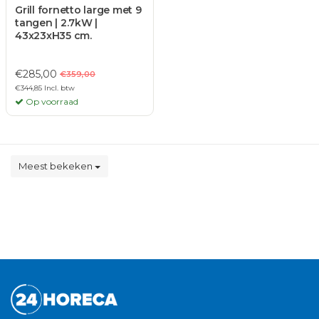
Grill fornetto large met 9
tangen | 2.7kW |
43x23xH35 cm.
€285,00
€359,00
€344,85 Incl. btw
Op voorraad
Meest bekeken