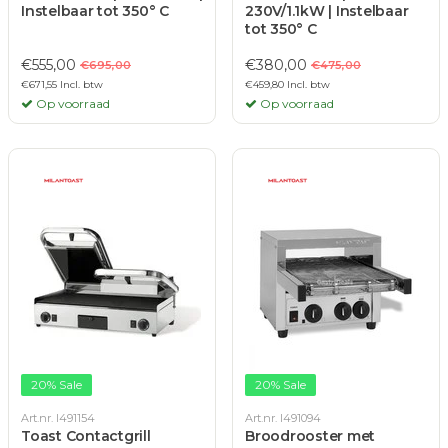
Instelbaar tot 350° C
230V/1.1kW | Instelbaar
tot 350° C
€555,00
€380,00
€695,00
€475,00
€671,55 Incl. btw
€459,80 Incl. btw
Op voorraad
Op voorraad
20% Sale
20% Sale
Art.nr. I491154
Art.nr. I491094
Toast Contactgrill
Broodrooster met