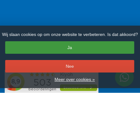
Wij slaan cookies op om onze website te verbeteren. Is dat akkoord?
Ja
–
Nee
Meer over cookies »
Alle merken
Bartscher
Combisteel
EMGA
Hendi
Olympia
Polar
Saro
Tefcold
Veba
Vogue
9,3
/
10
sterren op basis van
481
beoordelingen.
Lees 481 beoordelingen