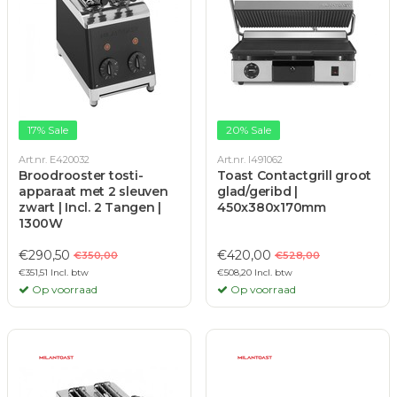
17% Sale
20% Sale
Art.nr. E420032
Art.nr. I491062
Broodrooster tosti-
Toast Contactgrill groot
apparaat met 2 sleuven
glad/geribd |
zwart | Incl. 2 Tangen |
450x380x170mm
1300W
€290,50
€420,00
€350,00
€528,00
€351,51 Incl. btw
€508,20 Incl. btw
Op voorraad
Op voorraad