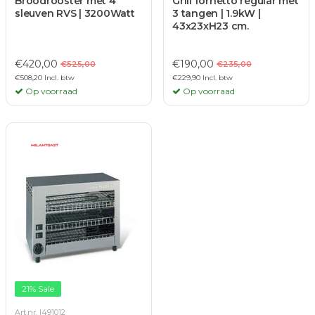
Broodrooster met 4
Grill fornetto regular met
sleuven RVS | 3200Watt
3 tangen | 1.9kW |
43x23xH23 cm.
€420,00
€190,00
€525,00
€235,00
€508,20 Incl. btw
€229,90 Incl. btw
Op voorraad
Op voorraad
21% Sale
Art.nr. I491012