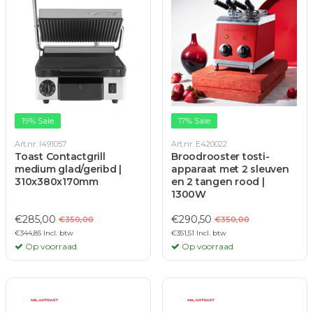
19% Sale
17% Sale
Art.nr. I491057
Art.nr. E420022
Toast Contactgrill
Broodrooster tosti-
medium glad/geribd |
apparaat met 2 sleuven
310x380x170mm
en 2 tangen rood |
1300W
€285,00
€290,50
€350,00
€350,00
€344,85 Incl. btw
€351,51 Incl. btw
Op voorraad
Op voorraad