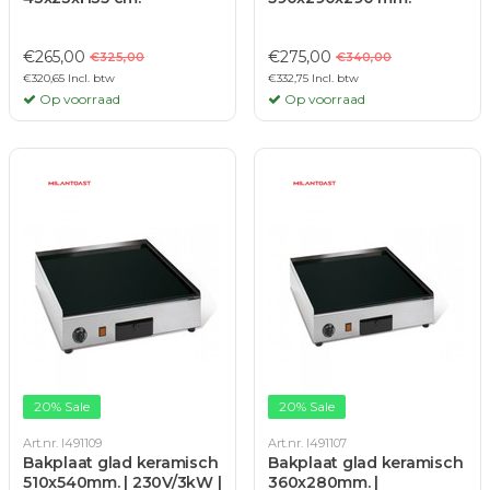
€265,00
€275,00
€325,00
€340,00
€320,65 Incl. btw
€332,75 Incl. btw
Op voorraad
Op voorraad
20% Sale
20% Sale
Art.nr. I491109
Art.nr. I491107
Bakplaat glad keramisch
Bakplaat glad keramisch
510x540mm. | 230V/3kW |
360x280mm. |