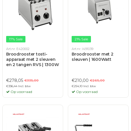
17% Sale
21% Sale
Art.nr. E420002
Art.nr. I491039
Broodrooster tosti-
Broodrooster met 2
apparaat met 2 sleuven
sleuven | 1600Watt
en 2 tangen RVS | 1300W
€278,05
€210,00
€335,00
€265,00
€336,44 Incl. btw
€254,10 Incl. btw
Op voorraad
Op voorraad