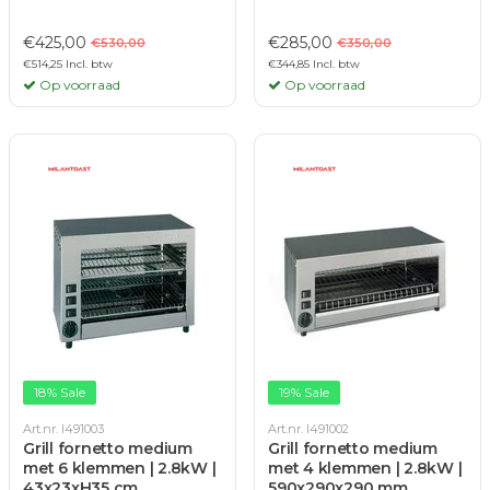
€425,00
€285,00
€530,00
€350,00
€514,25 Incl. btw
€344,85 Incl. btw
Op voorraad
Op voorraad
18% Sale
19% Sale
Art.nr. I491003
Art.nr. I491002
Grill fornetto medium
Grill fornetto medium
met 6 klemmen | 2.8kW |
met 4 klemmen | 2.8kW |
43x23xH35 cm.
590x290x290 mm.