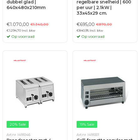
dubbel glad |
regelbare snelheid | 600
640x480x210mm
per uur | 2.1kW |
33x45x29 cm.
€1.070,00
€695,00
€1.340,00
€870,00
€1.294,70 Incl. btw
€840,95 Incl. btw
Op voorraad
Op voorraad
20% Sale
19% Sale
Art.nr. I491046
Art.nr. I491001