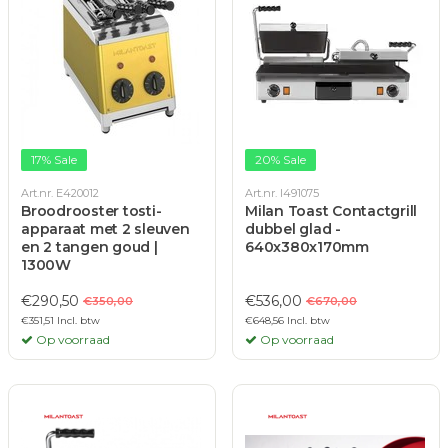
17% Sale
20% Sale
Art.nr. E420012
Art.nr. I491075
Broodrooster tosti-
Milan Toast Contactgrill
apparaat met 2 sleuven
dubbel glad -
en 2 tangen goud |
640x380x170mm
1300W
€290,50
€536,00
€350,00
€670,00
€351,51 Incl. btw
€648,56 Incl. btw
Op voorraad
Op voorraad