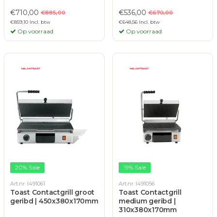
€710,00
€536,00
€885,00
€670,00
€859,10 Incl. btw
€648,56 Incl. btw
Op voorraad
Op voorraad
20% Sale
19% Sale
Art.nr. I491061
Art.nr. I491056
Toast Contactgrill groot
Toast Contactgrill
geribd | 450x380x170mm
medium geribd |
310x380x170mm