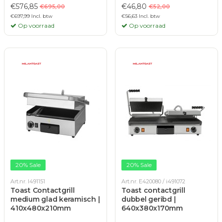
€576,85
€46,80
€695,00
€52,00
€697,99 Incl. btw
€56,63 Incl. btw
Op voorraad
Op voorraad
20% Sale
20% Sale
Art.nr. I491151
Art.nr. E420080 / i491072
Toast Contactgrill
Toast contactgrill
medium glad keramisch |
dubbel geribd |
410x480x210mm
640x380x170mm