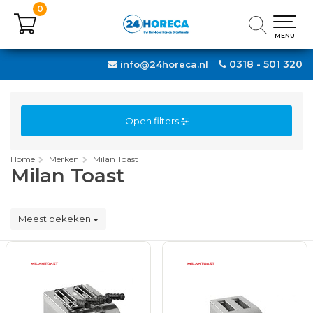
0
0
MENU
MENU
0318 - 501 320
info@24horeca.nl
Open filters
Home
Merken
Milan Toast
Milan Toast
Meest bekeken