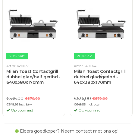
20% Sale
20% Sale
Art.nr. I491077
Art.nr. I491074
Milan Toast Contactgrill
Milan Toast Contactgrill
dubbel glad/half geribd -
dubbel glad/geribd -
640x380x170mm
640x380x170mm
€536,00
€536,00
€670,00
€670,00
€648,56 Incl. btw
€648,56 Incl. btw
Op voorraad
Op voorraad
Elders goedkoper? Neem contact met ons op!