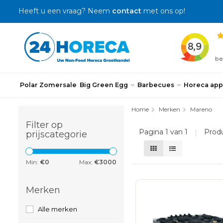
Heeft u een vraag? Neem
contact
met ons op!
Polar Zomersale
Big Green Egg
Barbecues
Horeca app
Home
Merken
Mareno
Filter op
Pagina 1 van 1
|
Prod
prijscategorie
Min:
€
0
Max:
€
3000
Merken
Alle merken