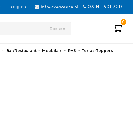
0318 - 501 320
n
|
Inloggen
info@24horeca.nl
0
Zoeken
n
Bar/Restaurant
Meubilair
RVS
Terras-Toppers