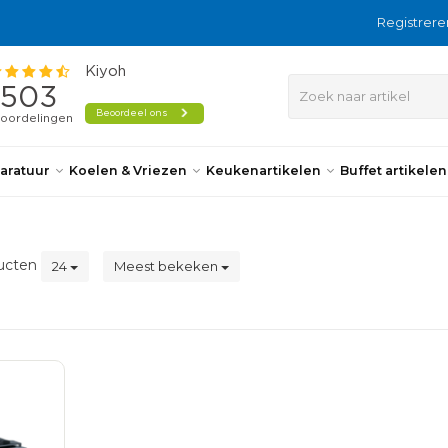
Registrere
aratuur
Koelen & Vriezen
Keukenartikelen
Buffet artikele
ucten
24
Meest bekeken