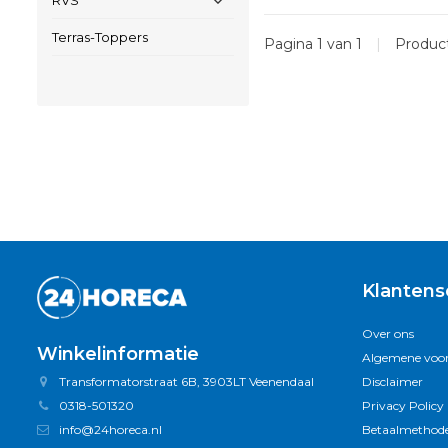
RVS
Terras-Toppers
Pagina 1 van 1
|
Produc
Klantens
Over ons
Winkelinformatie
Algemene voo
Transformatorstraat 6B, 3903LT Veenendaal
Disclaimer
0318-501320
Privacy Policy
info@24horeca.nl
Betaalmethod