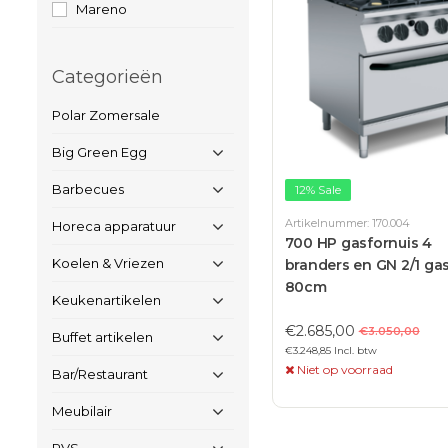
Mareno
Categorieën
Polar Zomersale
Big Green Egg
Barbecues
12% Sale
Artikelnummer: 170.004
Horeca apparatuur
700 HP gasfornuis 4
Koelen & Vriezen
branders en GN 2/1 ga
80cm
Keukenartikelen
€2.685,00
€3.050,00
Buffet artikelen
€3.248,85 Incl. btw
Niet op voorraad
Bar/Restaurant
Meubilair