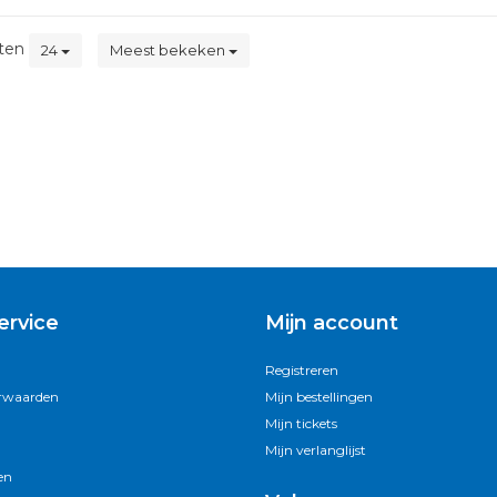
ten
24
Meest bekeken
ervice
Mijn account
Registreren
rwaarden
Mijn bestellingen
Mijn tickets
Mijn verlanglijst
en