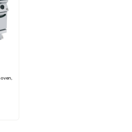
soven,