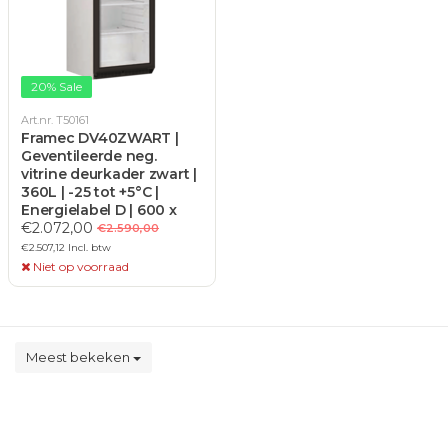
20% Sale
Art.nr. T50161
Framec DV40ZWART |
Geventileerde neg.
vitrine deurkader zwart |
360L | -25 tot +5°C |
Energielabel D | 600 x
620 x 1865mm
€2.072,00
€2.590,00
€2.507,12 Incl. btw
Niet op voorraad
Meest bekeken