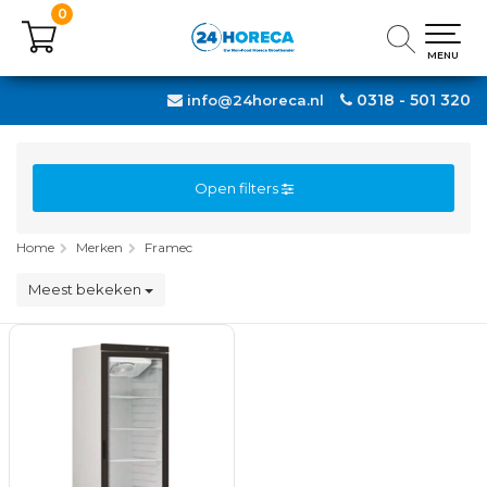
0
0
MENU
MENU
0318 - 501 320
info@24horeca.nl
Open filters
Home
Merken
Framec
Meest bekeken