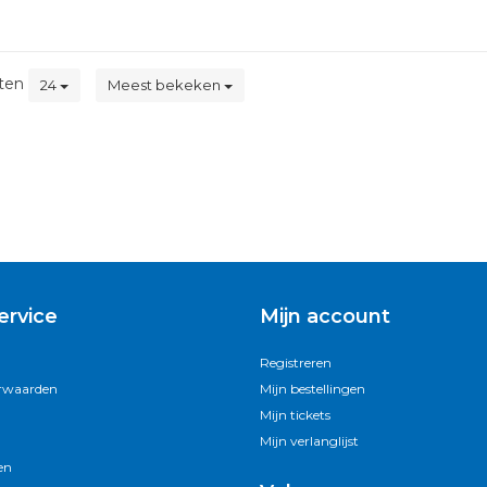
ten
24
Meest bekeken
ervice
Mijn account
Registreren
rwaarden
Mijn bestellingen
Mijn tickets
Mijn verlanglijst
en