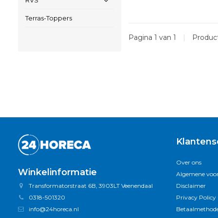
RVS
Terras-Toppers
Pagina 1 van 1
|
Produc
Klantens
Over ons
Winkelinformatie
Algemene voo
Transformatorstraat 6B, 3903LT Veenendaal
Disclaimer
0318-501320
Privacy Policy
info@24horeca.nl
Betaalmethod