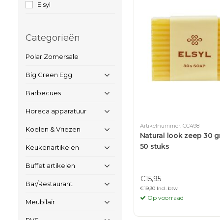
Elsyl
Categorieën
Polar Zomersale
Big Green Egg
Barbecues
Horeca apparatuur
Artikelnummer: CC498
Koelen & Vriezen
Natural look zeep 30 g
50 stuks
Keukenartikelen
Buffet artikelen
€15,95
Bar/Restaurant
€19,30 Incl. btw
Op voorraad
Meubilair