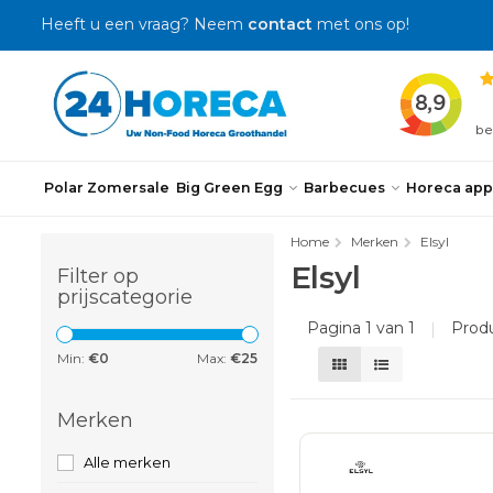
Heeft u een vraag? Neem
contact
met ons op!
Polar Zomersale
Big Green Egg
Barbecues
Horeca app
Home
Merken
Elsyl
Elsyl
Filter op
prijscategorie
Pagina 1 van 1
|
Prod
Min:
€
0
Max:
€
25
Merken
Alle merken