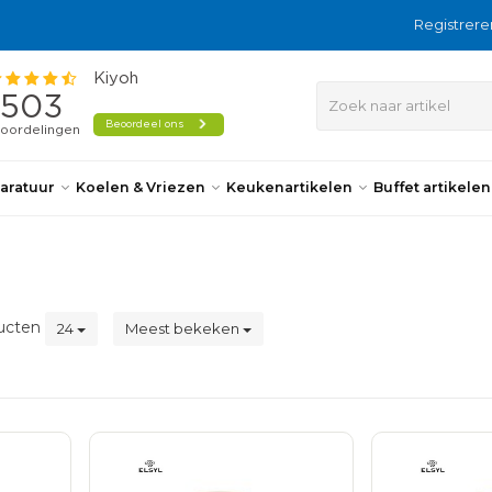
Registrere
aratuur
Koelen & Vriezen
Keukenartikelen
Buffet artikele
ucten
24
Meest bekeken