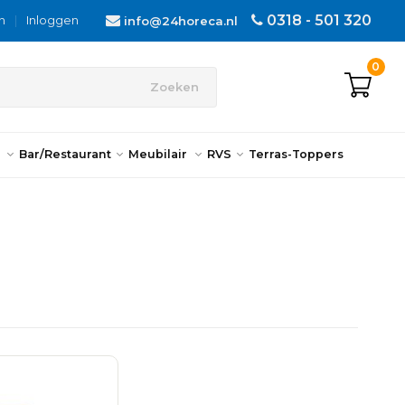
0318 - 501 320
n
|
Inloggen
info@24horeca.nl
0
Zoeken
n
Bar/Restaurant
Meubilair
RVS
Terras-Toppers