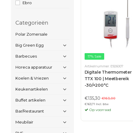
Ebro
Categorieën
Polar Zomersale
Big Green Egg
Barbecues
17% Sale
Artikelnummer: E926007
Horeca apparatuur
Digitale Thermometer 
Koelen & Vriezen
TTX 100 | Meetbereik
-30/+200°C
Keukenartikelen
€135,30
€163,00
Buffet artikelen
€163,71 Incl. btw
Op voorraad
Bar/Restaurant
Meubilair