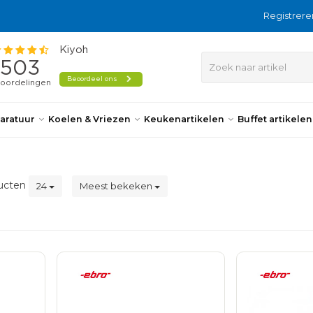
Registrere
aratuur
Koelen & Vriezen
Keukenartikelen
Buffet artikele
ucten
24
Meest bekeken