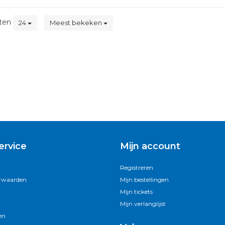
ten
24
Meest bekeken
ervice
Mijn account
Registreren
rwaarden
Mijn bestellingen
Mijn tickets
Mijn verlanglijst
en