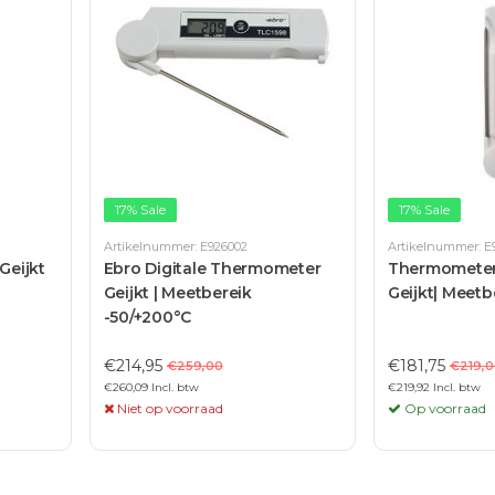
17% Sale
17% Sale
Artikelnummer: E926002
Artikelnummer: E
Geijkt
Ebro Digitale Thermometer
Thermometer
Geijkt | Meetbereik
Geijkt| Meetb
-50/+200°C
€214,95
€181,75
€259,00
€219,0
€260,09 Incl. btw
€219,92 Incl. btw
Niet op voorraad
Op voorraad