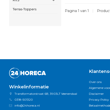
RVS
Terras-Toppers
Pagina 1 van 1
|
Produc
Klantens
Over ons
Winkelinformatie
Algemene voo
Transformatorstraat 6B, 3903LT Veenendaal
Disclaimer
0318-501320
Privacy Policy
info@24horeca.nl
Betaalmethod