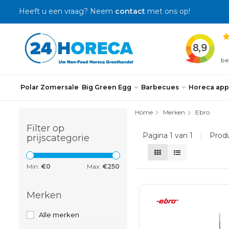
Heeft u een vraag? Neem
contact
met ons op!
Polar Zomersale
Big Green Egg
Barbecues
Horeca app
Home
Merken
Ebro
Filter op
Pagina 1 van 1
|
Prod
prijscategorie
Min:
€
0
Max:
€
250
Merken
Alle merken