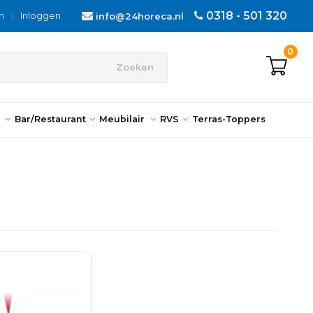
0318 - 501 320
n
|
Inloggen
info@24horeca.nl
0
Zoeken
n
Bar/Restaurant
Meubilair
RVS
Terras-Toppers