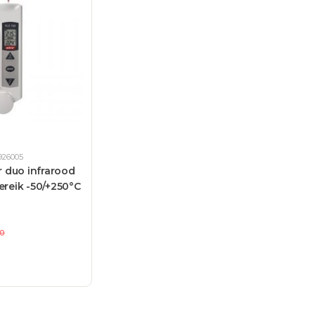
926005
 duo infrarood
ereik -50/+250°C
0