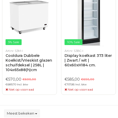
5% Sale
10% Sale
Art.nr. S3M-I
Art.nr. S3BC-I
Cooldura Dubbele
Display koelkast 373 liter
Koelkist/Vrieskist glazen
| Zwart / wit |
schuifdeksel | 258L |
60x60xH184 cm.
104x65x88(h)cm
€570,00
€585,00
€600,00
€650,00
€689,70 Incl. btw
€707,85 Incl. btw
Niet op voorraad
Niet op voorraad
Meest bekeken