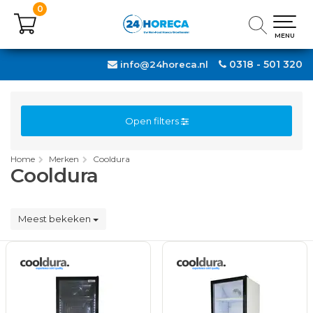
0
0
MENU
MENU
0318 - 501 320
info@24horeca.nl
Open filters
Home
Merken
Cooldura
Cooldura
Meest bekeken