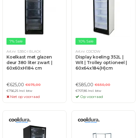
7% Sale
10% Sale
Art.nr. S3BC-I BLACK
Art.nr. CDC1DW
Koelkast met glazen
Display koeling 352L |
deur 380 liter zwart |
Wit | Trolley optioneel |
60x60xH184 cm
60x64x184(H)cm
€625,00
€585,00
€675,00
€650,00
€756,25 Incl. btw
€707,85 Incl. btw
Niet op voorraad
Op voorraad