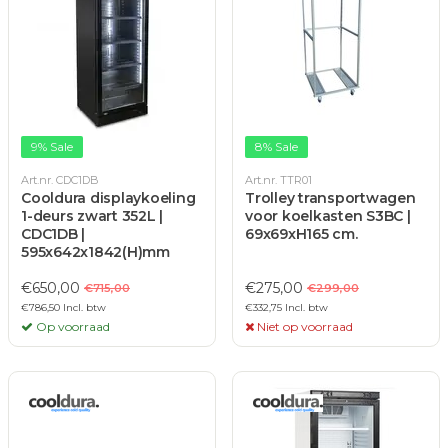
9% Sale
8% Sale
Art.nr. CDC1DB
Art.nr. TTR01
Cooldura displaykoeling
Trolley transportwagen
1-deurs zwart 352L |
voor koelkasten S3BC |
CDC1DB |
69x69xH165 cm.
595x642x1842(H)mm
€650,00
€275,00
€715,00
€299,00
€786,50 Incl. btw
€332,75 Incl. btw
Op voorraad
Niet op voorraad