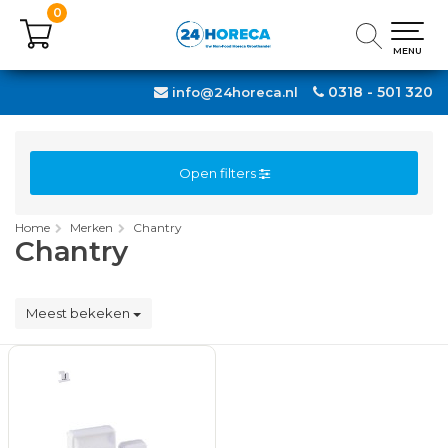
0
0
MENU
MENU
0318 - 501 320
info@24horeca.nl
Open filters
Home
Merken
Chantry
Chantry
Meest bekeken