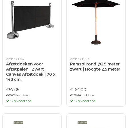
Art.nr. CF137
Art.nr. CB514
Afzetdoeken voor
Parasol rond Ø2.5 meter
Afzetpalen | Zwart
zwart | Hoogte 2.5 meter
Canvas Afzetdoek | 70 x
143 cm.
€57,05
€164,00
€69,03 Incl. btw
€198,44 Incl. btw
Op voorraad
Op voorraad