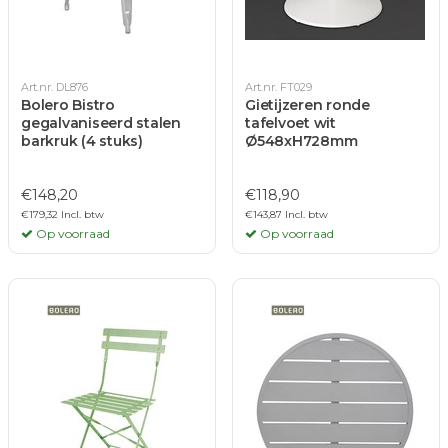
Art.nr. DL876
Art.nr. FT029
Bolero Bistro
Gietijzeren ronde
gegalvaniseerd stalen
tafelvoet wit
barkruk (4 stuks)
Ø548xH728mm
€148,20
€118,90
€179,32 Incl. btw
€143,87 Incl. btw
Op voorraad
Op voorraad