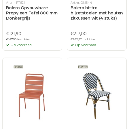
Art.nr. FT621
Art.nr. GM644
Bolero Opvouwbare
Bolero bistro
Propyleen Tafel 800 mm
bijzetstoelen met houten
Donkergrijs
zitkussen wit (4 stuks)
€121,90
€217,00
€147,50 Incl. btw
€262,57 Incl. btw
Op voorraad
Op voorraad