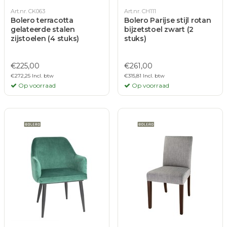
Art.nr. CK063
Art.nr. CH111
Bolero terracotta
Bolero Parijse stijl rotan
gelateerde stalen
bijzetstoel zwart (2
zijstoelen (4 stuks)
stuks)
€225,00
€261,00
€272,25 Incl. btw
€315,81 Incl. btw
Op voorraad
Op voorraad