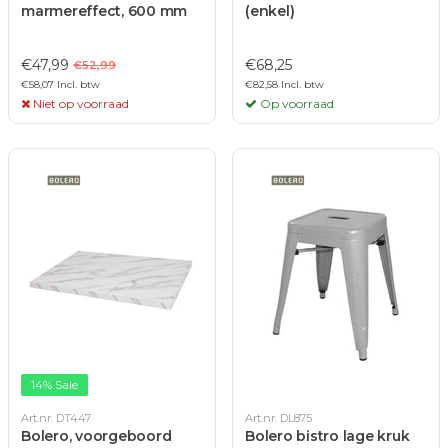
marmereffect, 600 mm
(enkel)
€47,99
€68,25
€52,99
€58,07 Incl. btw
€82,58 Incl. btw
Niet op voorraad
Op voorraad
14% Sale
Art.nr. DT447
Art.nr. DL875
Bolero, voorgeboord
Bolero bistro lage kruk