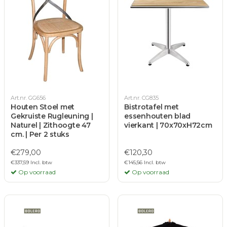
Art.nr. GG656
Art.nr. CG835
Houten Stoel met
Bistrotafel met
Gekruiste Rugleuning |
essenhouten blad
Naturel | Zithoogte 47
vierkant | 70x70xH72cm
cm. | Per 2 stuks
€279,00
€120,30
€337,59 Incl. btw
€145,56 Incl. btw
Op voorraad
Op voorraad