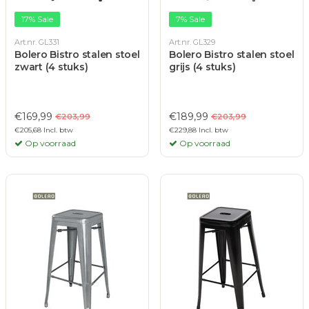
17% Sale
7% Sale
Art.nr. GL331
Art.nr. GL329
Bolero Bistro stalen stoel
Bolero Bistro stalen stoel
zwart (4 stuks)
grijs (4 stuks)
€169,99
€189,99
€203,99
€203,99
€205,68 Incl. btw
€229,88 Incl. btw
Op voorraad
Op voorraad