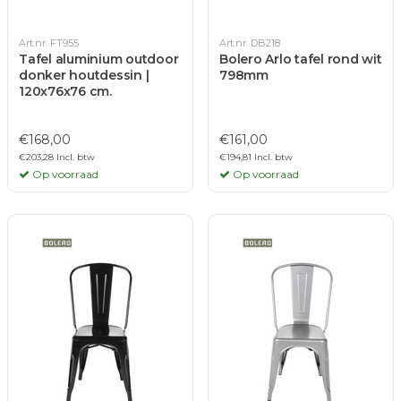
Art.nr. FT955
Art.nr. DB218
Tafel aluminium outdoor
Bolero Arlo tafel rond wit
donker houtdessin |
798mm
120x76x76 cm.
€168,00
€161,00
€203,28 Incl. btw
€194,81 Incl. btw
Op voorraad
Op voorraad