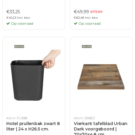
€33,25
€49,99
€77,99
€40,23 Incl. btw
€60,48 Incl. btw
Op voorraad
Op voorraad
Art.nr. FU598
Art.nr. DR823
Hotel prullenbak zwart 8
Vierkant tafelblad Urban
liter | 24 x H26.5 cm.
Dark voorgeboord |
70x70x4.8 cm.