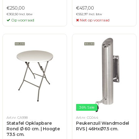
€250,00
€457,00
€302,50 Incl. btw
€552,97 Incl. btw
Op voorraad
Niet op voorraad
36% Sale
Art.nr. CA998
Art.nr. CG044
Statafel Opklapbare
Peukenzuil Wandmodel
Rond Ø 60 cm. | Hoogte
RVS | 46HxØ7.5 cm.
73.5 cm.