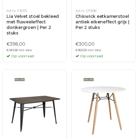
Art.nr. FX070
Art.nr. DT696
Lia Velvet stoel bekleed
Chiswick eetkamerstoel
met fluweeleffect
antiek eikeneffect grijs |
donkergroen | Per 2
Per 2 stuks
stuks
€398,00
€300,00
€481,58 Incl. btw
€363,00 Incl. btw
Op voorraad
Op voorraad