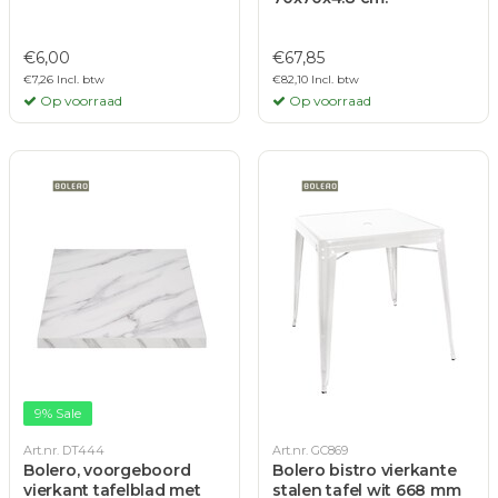
€6,00
€67,85
€7,26 Incl. btw
€82,10 Incl. btw
Op voorraad
Op voorraad
9% Sale
Art.nr. DT444
Art.nr. GC869
Bolero, voorgeboord
Bolero bistro vierkante
vierkant tafelblad met
stalen tafel wit 668 mm