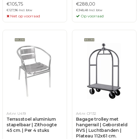
€105,75
€288,00
€127,96 Incl. btw
€348,48 Incl. btw
Niet op voorraad
Op voorraad
Art.nr. U419
Art.nr. CF132
Terrasstoel aluminium
Bagage trolley met
stapelbaar | Zithoogte
hangerrail | Geborsteld
45 cm. | Per 4 stuks
RVS | Luchtbanden |
Plateau 112x61 cm.