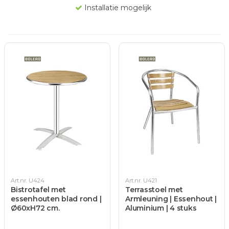
Installatie mogelijk
Art.nr. U424
Art.nr. U421
Bistrotafel met
Terrasstoel met
essenhouten blad rond |
Armleuning | Essenhout |
Ø60xH72 cm.
Aluminium | 4 stuks