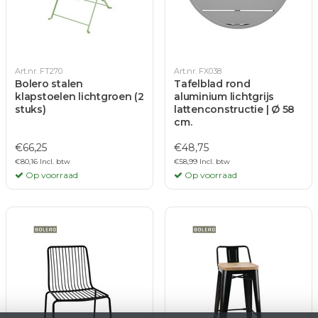
Art.nr. FT270
Art.nr. FX038
Bolero stalen
Tafelblad rond
klapstoelen lichtgroen (2
aluminium lichtgrijs
stuks)
lattenconstructie | Ø 58
cm.
€66,25
€48,75
€80,16 Incl. btw
€58,99 Incl. btw
Op voorraad
Op voorraad