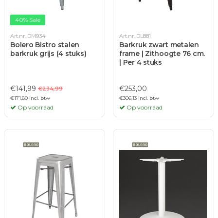
40% Sale
Art.nr. DM934
Art.nr. DL881
Bolero Bistro stalen
Barkruk zwart metalen
barkruk grijs (4 stuks)
frame | Zithoogte 76 cm.
| Per 4 stuks
€141,99
€253,00
€234,99
€171,80 Incl. btw
€306,13 Incl. btw
Op voorraad
Op voorraad