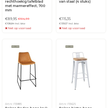
rechthoekig tafelblad
van staal (4 stuks)
met marmereffect, 700
mm
€89,95
€115,35
€104,99
€108,84 Incl. btw
€139,57 Incl. btw
Niet op voorraad
Niet op voorraad
Art.nr. FB885
Art.nr. FB625