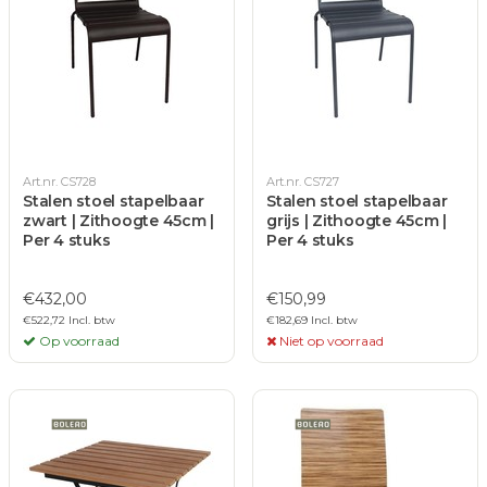
Art.nr. CS728
Art.nr. CS727
Stalen stoel stapelbaar
Stalen stoel stapelbaar
zwart | Zithoogte 45cm |
grijs | Zithoogte 45cm |
Per 4 stuks
Per 4 stuks
€432,00
€150,99
€522,72 Incl. btw
€182,69 Incl. btw
Op voorraad
Niet op voorraad