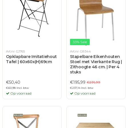
33% Sale
Art.nr. GJ765
Art.nr. GR344
Opklapbare Imitatiehout
Stapelbare Eikenhouten
Tafel | 60x60x(H)69cm
Stoel met Vierkante Rug |
Zithoogte 46 cm. | Per 4
stuks
€50,40
€195,99
€291,99
€60,98 Incl. btw
€237,14 Incl. btw
Op voorraad
Op voorraad