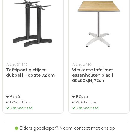
Art.nr. DN642
Art.nr. U430
Tafelpoot gietijzer
Vierkante tafel met
dubbel | Hoogte 72 cm.
essenhouten blad |
60x60x(H)72cm
€97,75
€105,75
€118,28 Incl. btw
€127,96 Incl. btw
Op voorraad
Op voorraad
Elders goedkoper? Neem contact met ons op!