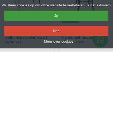
Wij slaan cookies op om onze website te verbeteren. Is dat akkoord?
Ja
32% Sale
Art.nr. FB874
Art.nr. FB623
–
Nee
Bolero RVS
Barkruk zwart metalen
eetkamerstoelen zwart
frame met houten zitting
Meer over cookies »
(4 stuks)
| per 4 stuks
€293,00
€190,99
€281,99
€354,53 Incl. btw
€231,09 Incl. btw
Op voorraad
Op voorraad