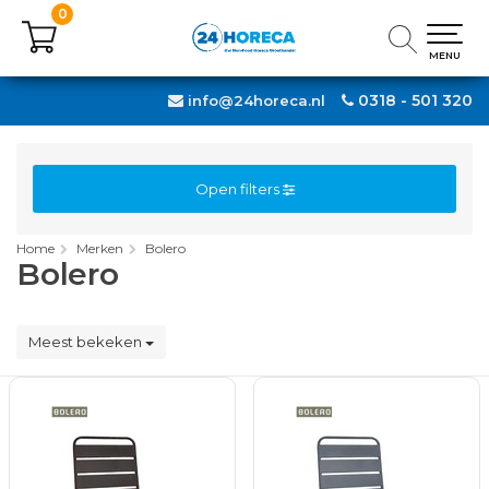
0
0
MENU
MENU
0318 - 501 320
info@24horeca.nl
Open filters
Home
Merken
Bolero
Bolero
Meest bekeken