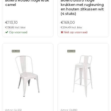
Bolero Rodeo hoge kruk
Bolero bistro hoge
camel
krukken met rugleuning
en houten zitkussen wit
(4 stuks)
€113,10
€169,00
€136,85 Incl. btw
€204,49 Incl. btw
Op voorraad
Niet op voorraad
Art.nr. GL332
Art.nr. DL890