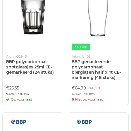
3% Sale
Art.nr. CG948
Art.nr. U402
BBP polycarbonaat
BBP genucleëerde
shotglaasjes 25ml CE-
polycarbonaat
gemarkeerd (24 stuks)
bierglazen half pint CE-
markering (48 stuks)
€25,35
€64,99
€66,99
€30,67 Incl. btw
€78,64 Incl. btw
Op voorraad
Niet op voorraad