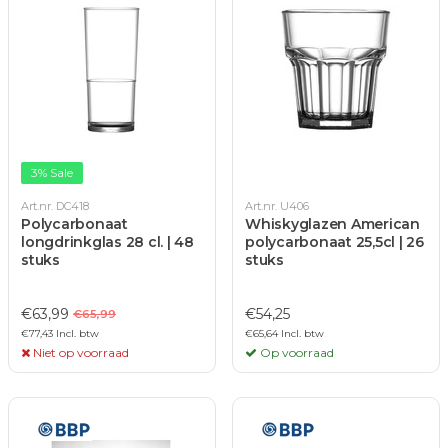
3% Sale
Art.nr. DC418
Art.nr. U406
Polycarbonaat
Whiskyglazen American
longdrinkglas 28 cl. | 48
polycarbonaat 25,5cl | 26
stuks
stuks
€63,99
€54,25
€65,99
€77,43 Incl. btw
€65,64 Incl. btw
Niet op voorraad
Op voorraad