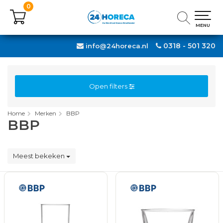
0
0
MENU
MENU
0318 - 501 320
info@24horeca.nl
Open filters
Home
Merken
BBP
BBP
Meest bekeken