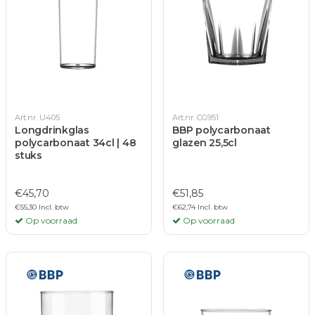
Art.nr. U405
Art.nr. CG951
Longdrinkglas
BBP polycarbonaat
polycarbonaat 34cl | 48
glazen 25,5cl
stuks
€45,70
€51,85
€55,30 Incl. btw
€62,74 Incl. btw
Op voorraad
Op voorraad