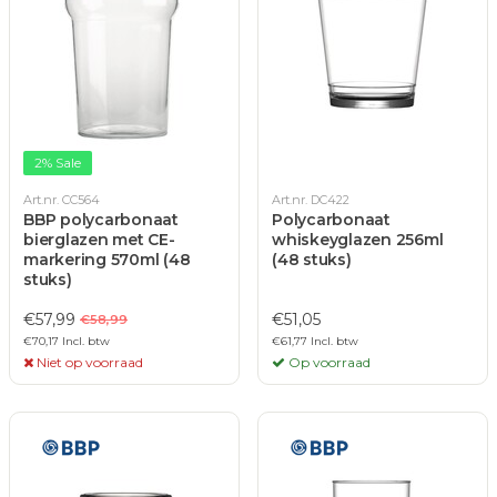
2% Sale
Art.nr. CC564
Art.nr. DC422
BBP polycarbonaat
Polycarbonaat
bierglazen met CE-
whiskeyglazen 256ml
markering 570ml (48
(48 stuks)
stuks)
€57,99
€51,05
€58,99
€70,17 Incl. btw
€61,77 Incl. btw
Niet op voorraad
Op voorraad