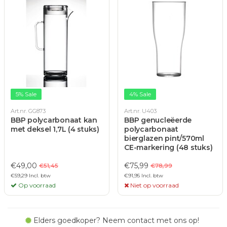
5% Sale
4% Sale
Art.nr. GG873
Art.nr. U403
BBP polycarbonaat kan
BBP genucleëerde
met deksel 1,7L (4 stuks)
polycarbonaat
bierglazen pint/570ml
CE-markering (48 stuks)
€49,00
€75,99
€51,45
€78,99
€59,29 Incl. btw
€91,95 Incl. btw
Op voorraad
Niet op voorraad
Elders goedkoper? Neem contact met ons op!