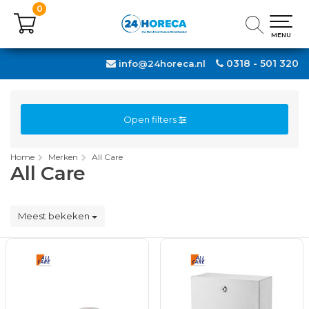
0
0
MENU
MENU
0318 - 501 320
info@24horeca.nl
Open filters
Home
Merken
All Care
All Care
Meest bekeken