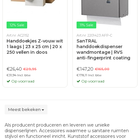
12% Sale
11% Sale
Art.nr. AC2152
Art.nr. 2201423 AFP-C
Handdoekjes Z-vouw wit
SanTRAL
1 laags | 23 x 25 cm | 20 x
handdoekdispenser
250 vellen in doos
wandmontage | RVS
anti-fingerprint coating
€26,40
€147,20
€29,95
€165,00
€31,94 Incl. btw
€178,11 Incl. btw
Op voorraad
Op voorraad
Meest bekeken
Als producent produceren en leveren we unieke
dispenserlijnen. Accessoires waarmee u sanitaire ruimten
stijlvol en functioneel inricht. Kunststof accessoires voor