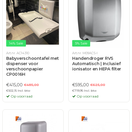
14% Sale
5% Sale
Art.nr. AC14310
Art.nr. M09ACS-I
Babyverschoontafel met
Handendroger RVS
dispenser voor
Automatisch | Inclusief
verschoonpapier
ionisator en HEPA filter
CP0016H
€415,00
€595,00
€485,00
€625,00
€502,15 Incl. btw
€719,95 Incl. btw
Op voorraad
Op voorraad