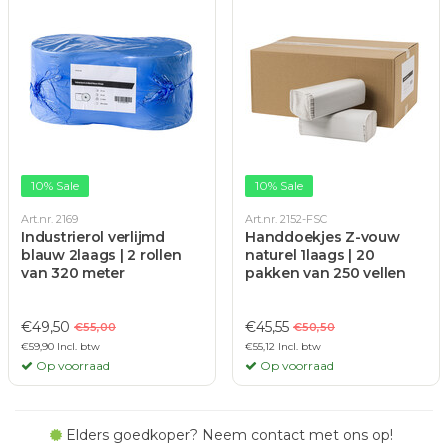
10% Sale
10% Sale
Art.nr. 2169
Art.nr. 2152-FSC
Industrierol verlijmd
Handdoekjes Z-vouw
blauw 2laags | 2 rollen
naturel 1laags | 20
van 320 meter
pakken van 250 vellen
€49,50
€45,55
€55,00
€50,50
€59,90 Incl. btw
€55,12 Incl. btw
Op voorraad
Op voorraad
Elders goedkoper? Neem contact met ons op!