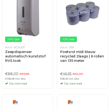
10% Sale
10% Sale
Art.nr. AC14207
Art.nr. 2193
Zeepdispenser
Poetsrol midi blauw
automatisch kunststof
recycled 2laags | 6 rollen
RVS look
van 135 meter
€88,00
€46,65
€97,85
€52,00
€106,48 Incl. btw
€56,45 Incl. btw
Op voorraad
Op voorraad