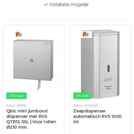
Installatie mogelijk
10% Sale
5% Sale
Art.nr. A6790
Art.nr. AC14043
Qbic mini jumborol
Zeepdispenser
dispenser mat RVS
automatisch RVS 1000
QTR1S SSL | Voor rollen
ml
Ø210 mm.