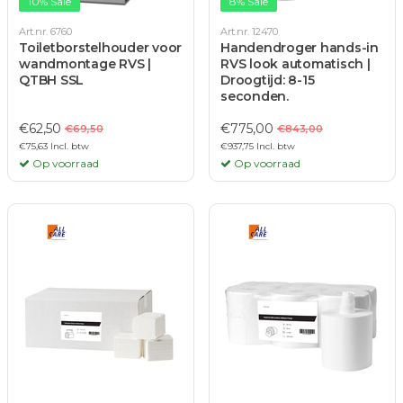
10% Sale
8% Sale
Art.nr. 6760
Art.nr. 12470
Toiletborstelhouder voor
Handendroger hands-in
wandmontage RVS |
RVS look automatisch |
QTBH SSL
Droogtijd: 8-15
seconden.
€62,50
€775,00
€69,50
€843,00
€75,63 Incl. btw
€937,75 Incl. btw
Op voorraad
Op voorraad