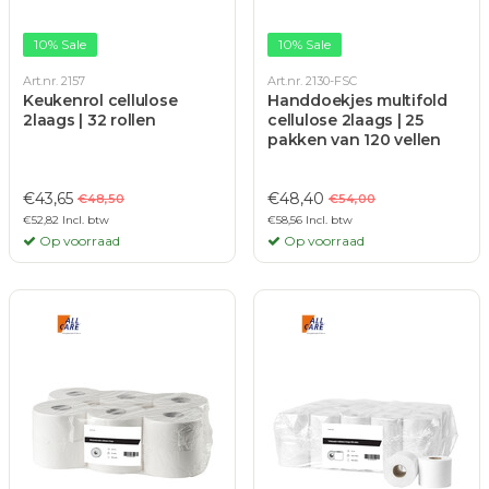
10% Sale
10% Sale
Art.nr. 2157
Art.nr. 2130-FSC
Keukenrol cellulose
Handdoekjes multifold
2laags | 32 rollen
cellulose 2laags | 25
pakken van 120 vellen
€43,65
€48,40
€48,50
€54,00
€52,82 Incl. btw
€58,56 Incl. btw
Op voorraad
Op voorraad