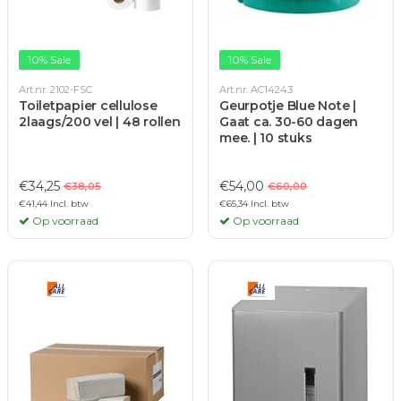
10% Sale
10% Sale
Art.nr. 2102-FSC
Art.nr. AC14243
Toiletpapier cellulose
Geurpotje Blue Note |
2laags/200 vel | 48 rollen
Gaat ca. 30-60 dagen
mee. | 10 stuks
€34,25
€54,00
€38,05
€60,00
€41,44 Incl. btw
€65,34 Incl. btw
Op voorraad
Op voorraad