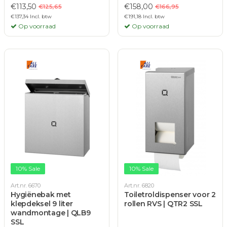
€113,50
€158,00
€125,65
€166,95
€137,34 Incl. btw
€191,18 Incl. btw
Op voorraad
Op voorraad
10% Sale
10% Sale
Art.nr. 6670
Art.nr. 6820
Hygiënebak met
Toiletroldispenser voor 2
klepdeksel 9 liter
rollen RVS | QTR2 SSL
wandmontage | QLB9
SSL