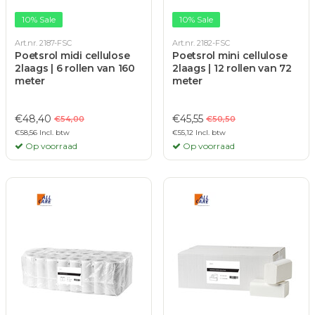
10% Sale
10% Sale
Art.nr. 2187-FSC
Art.nr. 2182-FSC
Poetsrol midi cellulose
Poetsrol mini cellulose
2laags | 6 rollen van 160
2laags | 12 rollen van 72
meter
meter
€48,40
€45,55
€54,00
€50,50
€58,56 Incl. btw
€55,12 Incl. btw
Op voorraad
Op voorraad