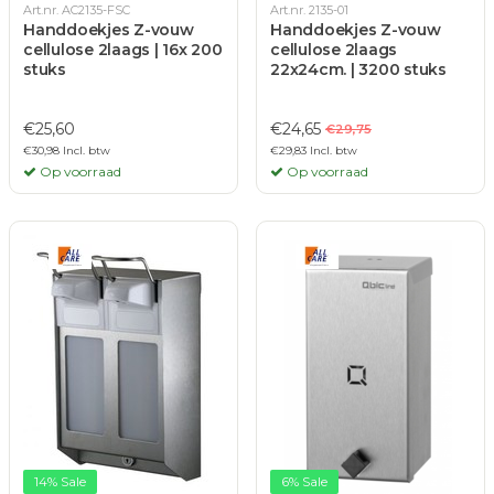
Art.nr. AC2135-FSC
Art.nr. 2135-01
Handdoekjes Z-vouw
Handdoekjes Z-vouw
cellulose 2laags | 16x 200
cellulose 2laags
stuks
22x24cm. | 3200 stuks
€25,60
€24,65
€29,75
€30,98 Incl. btw
€29,83 Incl. btw
Op voorraad
Op voorraad
14% Sale
6% Sale