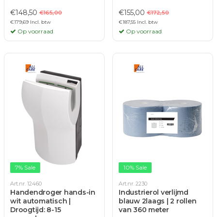
€148,50
€155,00
€165,00
€172,50
€179,69 Incl. btw
€187,55 Incl. btw
Op voorraad
Op voorraad
7% Sale
10% Sale
Art.nr. 12460
Art.nr. 2230
Handendroger hands-in
Industrierol verlijmd
wit automatisch |
blauw 2laags | 2 rollen
Droogtijd: 8-15
van 360 meter