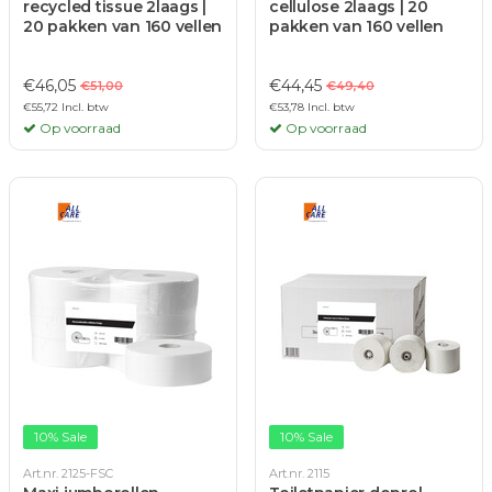
recycled tissue 2laags |
cellulose 2laags | 20
20 pakken van 160 vellen
pakken van 160 vellen
€46,05
€44,45
€51,00
€49,40
€55,72 Incl. btw
€53,78 Incl. btw
Op voorraad
Op voorraad
10% Sale
10% Sale
Art.nr. 2125-FSC
Art.nr. 2115