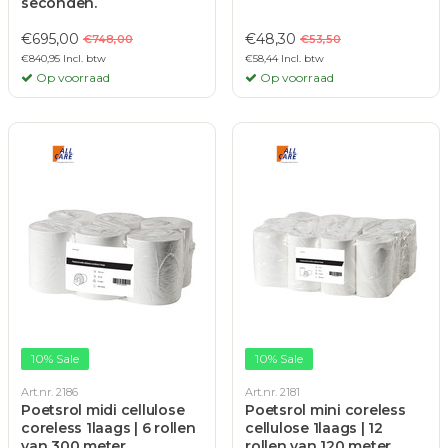
seconden.
€695,00
€48,30
€748,00
€53,50
€840,95 Incl. btw
€58,44 Incl. btw
Op voorraad
Op voorraad
10% Sale
10% Sale
Art.nr. 2186
Art.nr. 2181
Poetsrol midi cellulose
Poetsrol mini coreless
coreless 1laags | 6 rollen
cellulose 1laags | 12
van 300 meter
rollen van 120 meter