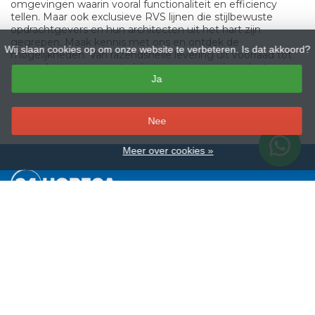
omgevingen waarin vooral functionaliteit en efficiency
tellen. Maar ook exclusieve RVS lijnen die stijlbewuste
opdrachtgevers en hun architecten uit het hart zijn
gegrepen. Maak kennis met ons en ontdek de
Wij slaan cookies op om onze website te verbeteren. Is dat akkoord?
mogelijkheden. Van razendsnelle levering uit voorraad tot
de productie van private labels en maatwerkproducten.
Ja
–
Nee
Meer over cookies »
Winkelinformatie
Transformatorstraat 6B, 3903LT Veenendaal
0318-501320
info@24horeca.nl