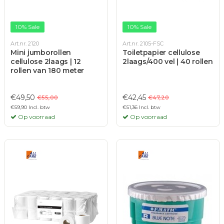
10% Sale
10% Sale
Art.nr. 2120
Art.nr. 2105-FSC
Mini jumborollen
Toiletpapier cellulose
cellulose 2laags | 12
2laags/400 vel | 40 rollen
rollen van 180 meter
€49,50
€42,45
€55,00
€47,20
€59,90 Incl. btw
€51,36 Incl. btw
Op voorraad
Op voorraad