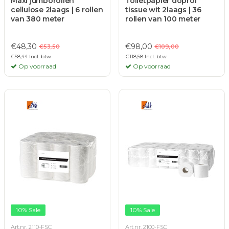
Maxi jumborollen
Toiletpapier doprol
cellulose 2laags | 6 rollen
tissue wit 2laags | 36
van 380 meter
rollen van 100 meter
€48,30
€98,00
€53,50
€109,00
€58,44 Incl. btw
€118,58 Incl. btw
Op voorraad
Op voorraad
10% Sale
10% Sale
Art.nr. 2110-FSC
Art.nr. 2100-FSC