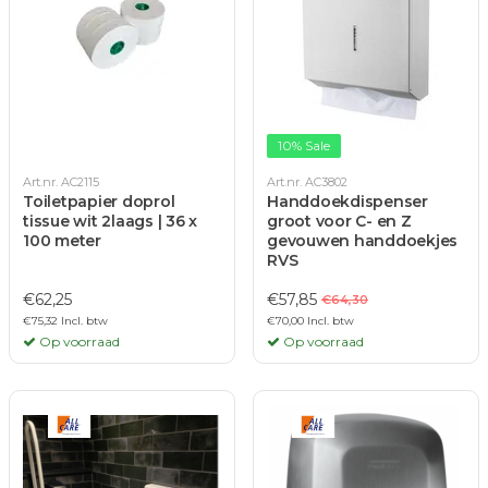
10% Sale
Art.nr. AC2115
Art.nr. AC3802
Toiletpapier doprol
Handdoekdispenser
tissue wit 2laags | 36 x
groot voor C- en Z
100 meter
gevouwen handdoekjes
RVS
€62,25
€57,85
€64,30
€75,32 Incl. btw
€70,00 Incl. btw
Op voorraad
Op voorraad