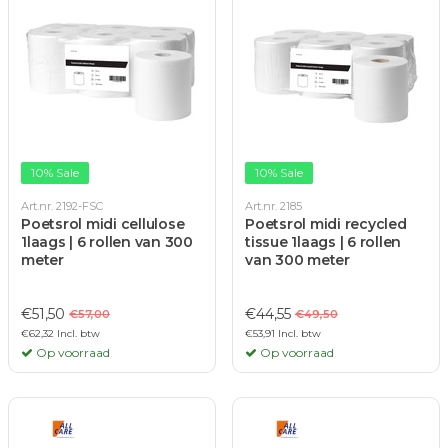
10% Sale
10% Sale
Art.nr. 2192-FSC
Art.nr. 2185
Poetsrol midi cellulose
Poetsrol midi recycled
1laags | 6 rollen van 300
tissue 1laags | 6 rollen
meter
van 300 meter
€51,50
€44,55
€57,00
€49,50
€62,32 Incl. btw
€53,91 Incl. btw
Op voorraad
Op voorraad