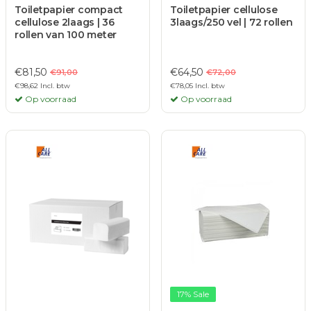
Toiletpapier compact
Toiletpapier cellulose
cellulose 2laags | 36
3laags/250 vel | 72 rollen
rollen van 100 meter
€81,50
€64,50
€91,00
€72,00
€98,62 Incl. btw
€78,05 Incl. btw
Op voorraad
Op voorraad
17% Sale