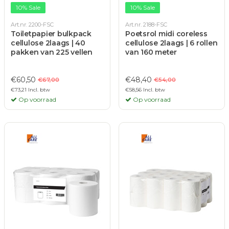
10% Sale
10% Sale
Art.nr. 2200-FSC
Art.nr. 2188-FSC
Toiletpapier bulkpack
Poetsrol midi coreless
cellulose 2laags | 40
cellulose 2laags | 6 rollen
pakken van 225 vellen
van 160 meter
€60,50
€48,40
€67,00
€54,00
€73,21 Incl. btw
€58,56 Incl. btw
Op voorraad
Op voorraad