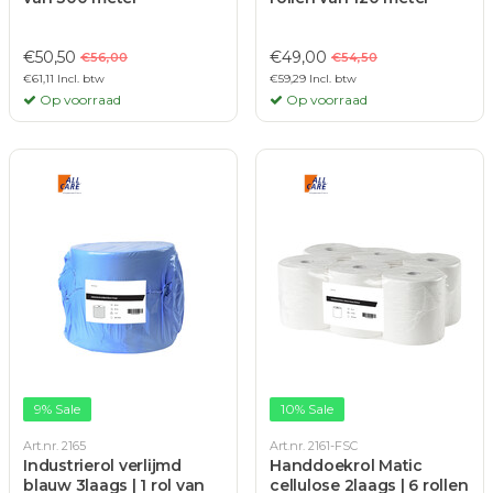
€50,50
€49,00
€56,00
€54,50
€61,11 Incl. btw
€59,29 Incl. btw
Op voorraad
Op voorraad
9% Sale
10% Sale
Art.nr. 2165
Art.nr. 2161-FSC
Industrierol verlijmd
Handdoekrol Matic
blauw 3laags | 1 rol van
cellulose 2laags | 6 rollen