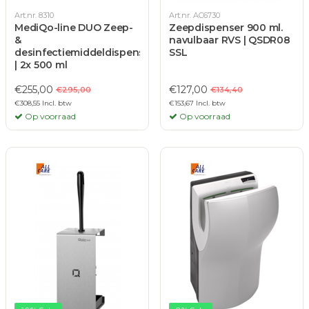
Art.nr. 8310
Art.nr. AC6730
MediQo-line DUO Zeep-
Zeepdispenser 900 ml.
&
navulbaar RVS | QSDR08
desinfectiemiddeldispenser
SSL
| 2x 500 ml
€255,00
€127,00
€295,00
€134,40
€308,55 Incl. btw
€153,67 Incl. btw
Op voorraad
Op voorraad